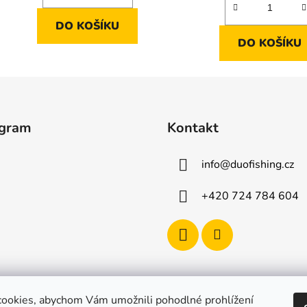
DO KOŠÍKU
DO KOŠÍKU
agram
Kontakt
info
@
duofishing.cz
+420 724 784 604
ookies, abychom Vám umožnili pohodlné prohlížení