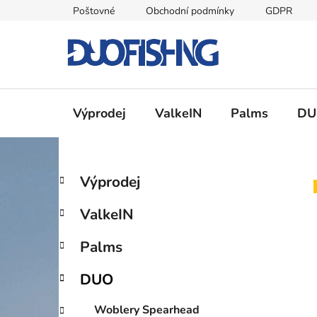
Přejít
Poštovné
Obchodní podmínky
GDPR
na
obsah
Výprodej
ValkeIN
Palms
DU
P
K
Přeskočit
Výprodej
a
kategorie
o
t
s
ValkeIN
e
t
g
r
Palms
o
a
r
DUO
i
n
e
n
Woblery Spearhead