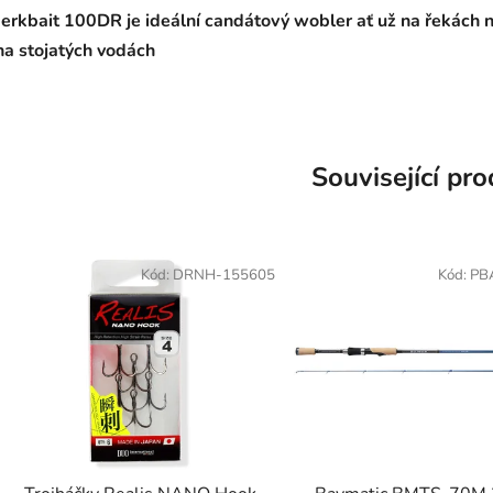
Jerkbait 100DR je ideální candátový wobler ať už na řekách 
na stojatých vodách
Související pr
Kód:
DRNH-155605
Kód:
PB