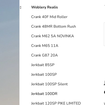
í
p
Woblery Realis
a
Crank 40F Mid Roller
n
e
Crank 48MR Bottom Rush
l
Crank M62 5A NOVINKA
Crank M65 11A
Crank G87 20A
Jerkbait 85SP
Jerkbait 100SP
Jerkbait 100SP Silent
Jerkbait 100DR
Jerkbait 120SP PIKE LIMITED