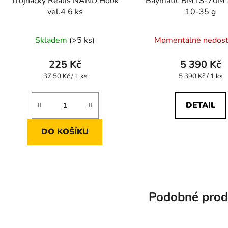
Trojháčky Realis NANO Hook
Baymatic BMTS-70M 
vel.4 6 ks
10-35 g
Skladem
(>5 ks)
Momentálně nedos
225 Kč
5 390 Kč
Měrná
Měrná
37,50 Kč / 1 ks
5 390 Kč / 1 ks
cena:
cena:
DETAIL
DO KOŠÍKU
Podobné prod