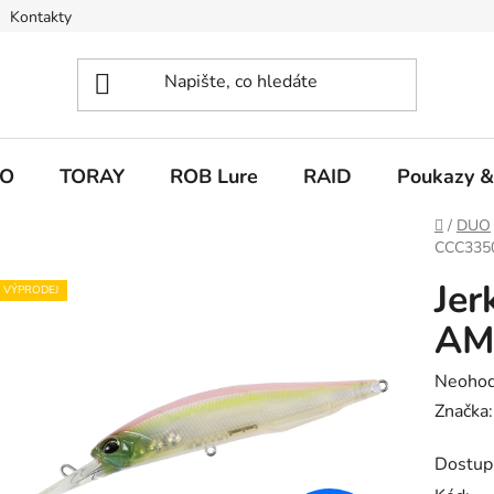
Kontakty
O
TORAY
ROB Lure
RAID
Poukazy &
Domů
/
DUO
CCC335
Jer
VÝPRODEJ
AM
Průměr
Neoho
hodnoc
Značka
produk
Dostup
je