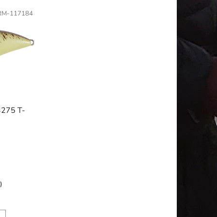
RM-117184
275 T-
)