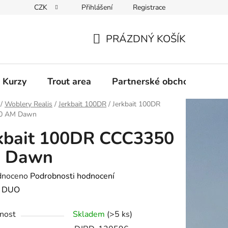
CZK
Přihlášení
Registrace
PRÁZDNÝ KOŠÍK
NÁKUPNÍ
KOŠÍK
 Kurzy
Trout area
Partnerské obchody
/
Woblery Realis
/
Jerkbait 100DR
/
Jerkbait 100DR
0 AM Dawn
kbait 100DR CCC3350
 Dawn
né
dnoceno
Podrobnosti hodnocení
ení
:
DUO
tu
nost
Skladem
(>5 ks)