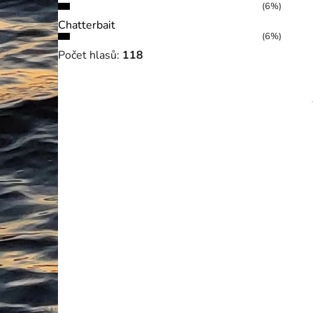
(6%)
Chatterbait
(6%)
Počet hlasů:
118