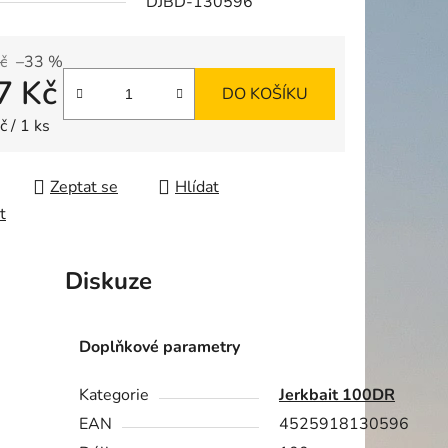
DJBD-130596
č
–33 %
7 Kč
ek.
DO KOŠÍKU
 cena:
 / 1 ks
Zeptat se
Hlídat
t
Diskuze
Doplňkové parametry
Kategorie
Jerkbait 100DR
EAN
4525918130596
u