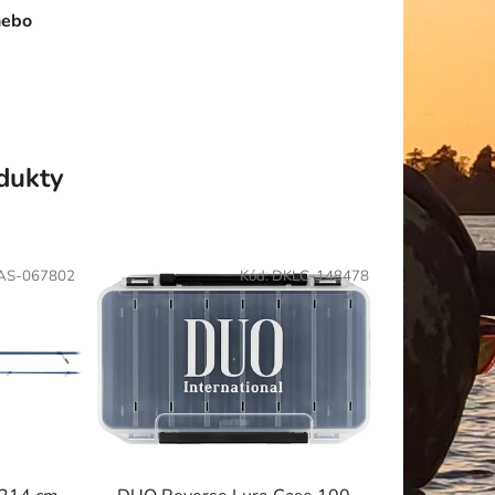
nebo
odukty
AS-067802
Kód:
DKLC-148478