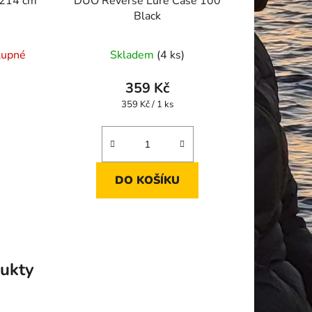
214 cm
DUO Reverse Lure Case 100
Black
tupné
Skladem
(4 ks)
359 Kč
Měrná
359 Kč / 1 ks
cena:
DO KOŠÍKU
ukty