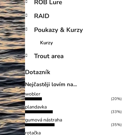
ROB Lure
RAID
Poukazy & Kurzy
Kurzy
Trout area
Dotazník
Nejčastěji lovím na...
wobler
(20%)
plandavka
(33%)
gumová nástraha
(35%)
rotačka