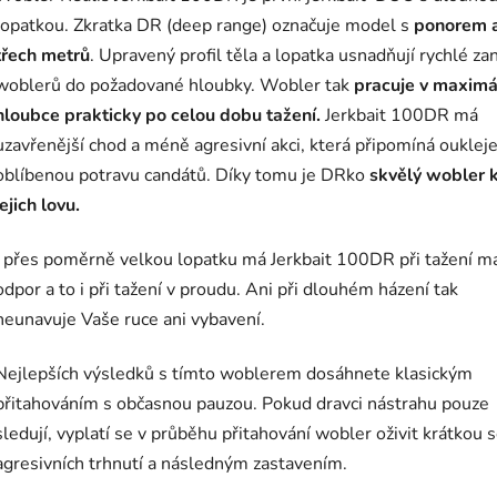
lopatkou. Zkratka DR (deep range) označuje model s
ponorem 
třech metrů
. Upravený profil těla a lopatka usnadňují rychlé za
woblerů do požadované hloubky. Wobler tak
pracuje v maximá
hloubce prakticky po celou dobu tažení.
Jerkbait 100DR má
uzavřenější chod a méně agresivní akci, která připomíná oukleje
oblíbenou potravu candátů. Díky tomu je DRko
skvělý wobler 
jejich lovu.
I přes poměrně velkou lopatku má Jerkbait 100DR při tažení m
odpor a to i při tažení v proudu. Ani při dlouhém házení tak
neunavuje Vaše ruce ani vybavení.
Nejlepších výsledků s tímto woblerem dosáhnete klasickým
přitahováním s občasnou pauzou. Pokud dravci nástrahu pouze
sledují, vyplatí se v průběhu přitahování wobler oživit krátkou s
agresivních trhnutí a následným zastavením.