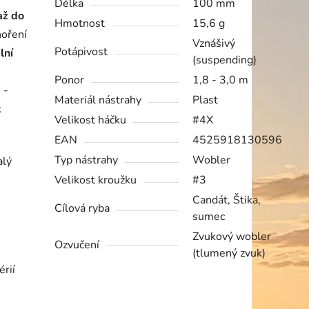
Délka
100 mm
až do
Hmotnost
15,6 g
noření
Vznášivý
Potápivost
lní
(suspending)
Ponor
1,8 - 3,0 m
 -
Materiál nástrahy
Plast
k
Velikost háčku
#4X
EAN
4525918130596
Typ nástrahy
Wobler
alý
Velikost kroužku
#3
Candát, Štika,
Cílová ryba
sumec
Zvukový wobler
Ozvučení
(tlumený zvuk)
érií