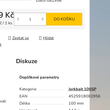
DJBS-082956
9 Kč
DO KOŠÍKU
ek.
 cena:
 / 1 ks
Zeptat se
Hlídat
t
Diskuze
Doplňkové parametry
Kategorie
Jerkbait 100SP
EAN
4525918082956
vali
Délka
100 mm