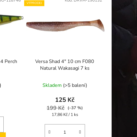
BO-128746
Kód:
DRVM-190132
VÝPRODEJ
4 Perch
Versa Shad 4" 10 cm F080
Natural Wakasagi 7 ks
)
Skladem
(>5 balení)
125 Kč
199 Kč
(–37 %)
Měrná
17,86 Kč / 1 ks
cena: