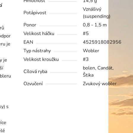
Hmotnost
14,5 g
í
Vznášivý
Potápivost
(suspending)
Ponor
0,8 - 1,5 m
rů
Velikost háčku
#5
odpor
EAN
4525918082956
ru je
Typ nástrahy
Wobler
Velikost kroužku
#3
y je
ší
bolen, Candát,
Cílová ryba
Štika
bleru
Ozvučení
Zvukový wobler
ky) s
íce
ělé