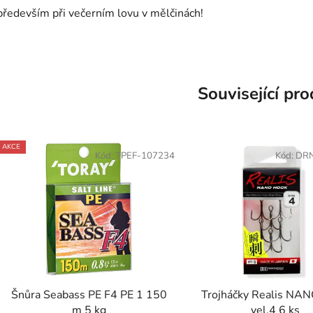
především při večerním lovu v mělčinách!
Související pr
AKCE
Kód:
TPEF-107234
Kód:
DR
Šnůra Seabass PE F4 PE 1 150
Trojháčky Realis NA
m 5 kg
vel.4 6 ks