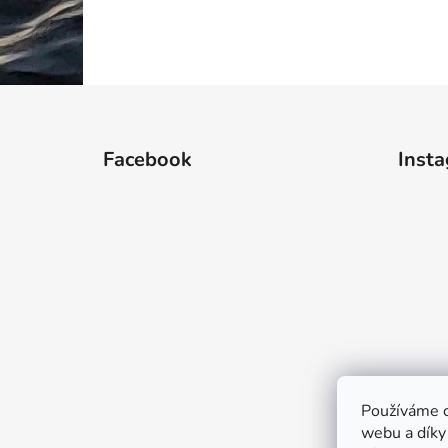
Z
á
Facebook
Inst
p
a
t
í
Používáme c
webu a díky