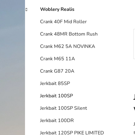
í
p
Woblery Realis
a
Crank 40F Mid Roller
n
e
Crank 48MR Bottom Rush
l
Crank M62 5A NOVINKA
Crank M65 11A
Crank G87 20A
Jerkbait 85SP
Jerkbait 100SP
Jerkbait 100SP Silent
Jerkbait 100DR
Jerkbait 120SP PIKE LIMITED