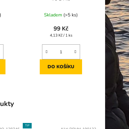
)
Skladem
(>5 ks)
99 Kč
Měrná
4,13 Kč / 1 ks
cena:
DO KOŠÍKU
ukty
TIP