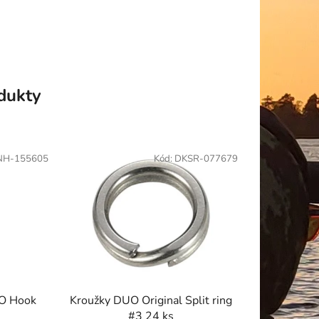
odukty
NH-155605
Kód:
DKSR-077679
NO Hook
Kroužky DUO Original Split ring
#3 24 ks