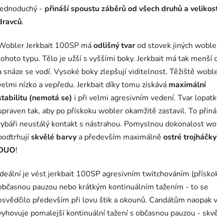
jednoduchý -
přináší spoustu záběrů od všech druhů a velikost
dravců
.
Wobler Jerkbait 100SP má
odlišný tvar
od stovek jiných woble
tohoto typu. Tělo
je užší s vyššími boky.
Jerkbait má tak menší 
a snáze se vodí. Vysoké boky zlepšují viditelnost. Těžiště woble
velmi nízko a vepředu. Jerkbait díky tomu získává
maximální
stabilitu (nemotá se)
i při velmi agresivním vedení.
Tvar lopatk
upraven tak, aby po přískoku wobler okamžitě zastavil. To přiná
rybáři neustálý kontakt s nástrahou. Pomyslnou dokonalost wo
podtrhují
skvělé barvy
a především maximálně
ostré trojháčky
DUO
!
Ideální je vést jerkbait 100SP agresivním twitchováním (přísko
občasnou pauzou nebo krátkým kontinuálním tažením - to se
osvědčilo především při lovu štik a okounů. Candátům naopak v
vyhovuje pomalejší kontinuální tažení s občasnou pauzou - skv