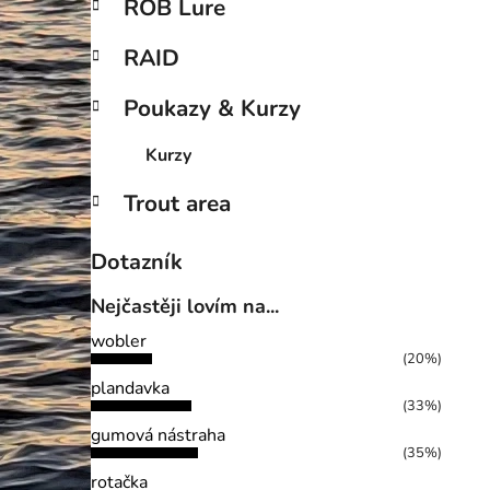
ROB Lure
RAID
Poukazy & Kurzy
Kurzy
Trout area
Dotazník
Nejčastěji lovím na...
wobler
(20%)
plandavka
(33%)
gumová nástraha
(35%)
rotačka