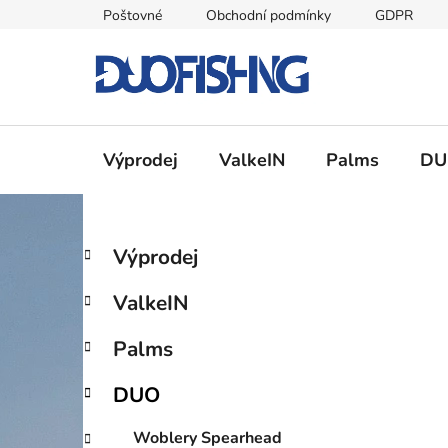
Přejít
Poštovné
Obchodní podmínky
GDPR
na
obsah
Výprodej
ValkeIN
Palms
DU
P
K
Přeskočit
Výprodej
a
kategorie
o
t
s
ValkeIN
e
t
g
r
Palms
o
a
r
DUO
i
n
e
n
Woblery Spearhead