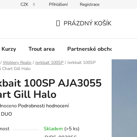
CZK
Přihlášení
Registrace
PRÁZDNÝ KOŠÍK
NÁKUPNÍ
KOŠÍK
 Kurzy
Trout area
Partnerské obchody
/
Woblery Realis
/
Jerkbait 100SP
/
Jerkbait 100SP
Chart Gill Halo
kbait 100SP AJA3055
rt Gill Halo
né
dnoceno
Podrobnosti hodnocení
ení
:
DUO
tu
nost
Skladem
(>5 ks)