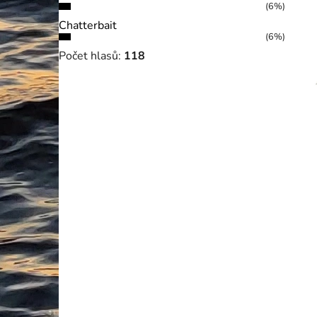
(6%)
Chatterbait
(6%)
Počet hlasů:
118