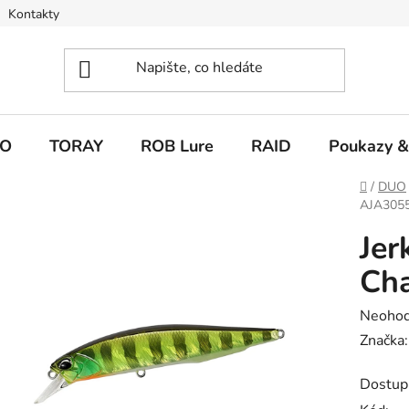
Kontakty
O
TORAY
ROB Lure
RAID
Poukazy &
Domů
/
DUO
AJA3055 
Jer
Cha
Průměr
Neoho
hodnoc
Značka
produk
Dostup
je