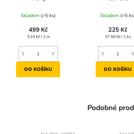
Skladem
(>5 ks)
Skladem
(>5 ks
499 Kč
225 Kč
Měrná
Měrná
3,33 Kč / 1 m
37,50 Kč / 1 ks
cena:
cena:
DO KOŠÍKU
DO KOŠÍKU
Podobné prod