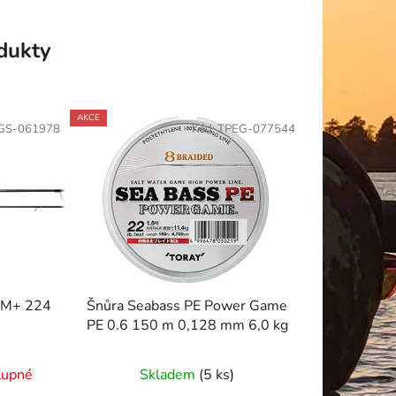
odukty
AKCE
GS-061978
Kód:
TPEG-077544
4M+ 224
Šnůra Seabass PE Power Game
PE 0.6 150 m 0,128 mm 6,0 kg
tupné
Skladem
(5 ks)