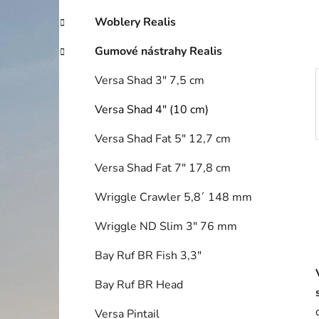
í
p
Woblery Realis
a
Gumové nástrahy Realis
n
e
Versa Shad 3" 7,5 cm
l
Versa Shad 4" (10 cm)
Versa Shad Fat 5" 12,7 cm
Versa Shad Fat 7" 17,8 cm
Wriggle Crawler 5,8´ 148 mm
Wriggle ND Slim 3" 76 mm
Bay Ruf BR Fish 3,3"
Bay Ruf BR Head
Versa Pintail