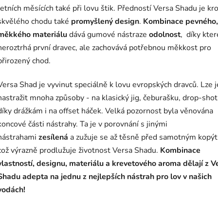
letních měsících také při lovu štik. Předností Versa Shadu je k
skvělého chodu také
promyšlený design
.
Kombinace pevného,
měkkého materiálu
dává gumové nástraze
odolnost
, díky které
neroztrhá první dravec, ale zachovává potřebnou měkkost pro
přirozený chod.
Versa Shad je vyvinut speciálně k lovu evropských dravců. Lze j
nastražit mnoha způsoby - na klasický jig, čeburašku, drop-shot
díky drážkám i na offset háček. Velká pozornost byla věnována
koncové části nástrahy. Ta je v porovnání s jinými
nástrahami
zesílená
a zužuje se až těsně před samotným kopý
což výrazně prodlužuje životnost Versa Shadu.
Kombinace
vlastností, designu, materiálu a krevetového aroma dělají z V
Shadu adepta na jednu z nejlepších nástrah pro lov v našich
vodách!