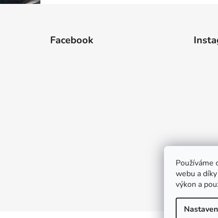
Z
á
Facebook
Inst
p
a
t
í
Používáme c
webu a díky
výkon a pou
Nastaven