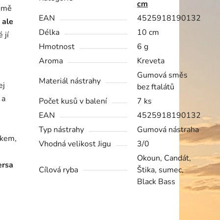
cm
romě
EAN
4525918190132
 ale
Délka
10 cm
 jí
Hmotnost
6 g
Aroma
Kreveta
Gumová směs
Materiál nástrahy
ej
bez ftalátů
 a
Počet kusů v balení
7 ks
EAN
4525918190132
Typ nástrahy
Gumová nástraha
tkem,
Vhodná velikost Jigu
3/0
Okoun, Candát,
ersa
Cílová ryba
Štika, sumec,
Black Bass