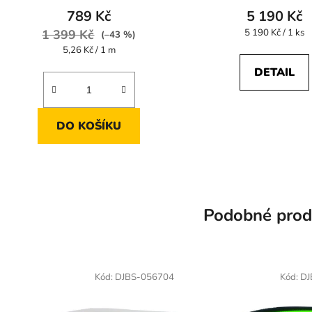
789 Kč
5 190 Kč
Měrná
1 399 Kč
5 190 Kč / 1 ks
(–43 %)
cena:
Měrná
5,26 Kč / 1 m
cena:
DETAIL
DO KOŠÍKU
Podobné prod
Kód:
DJBS-056704
Kód:
DJ