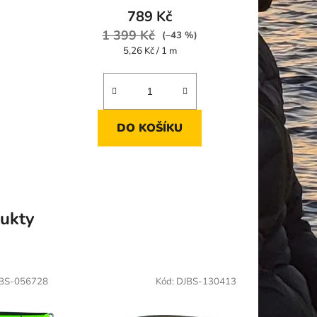
789 Kč
1 399 Kč
(–43 %)
Měrná
5,26 Kč / 1 m
cena:
DO KOŠÍKU
ukty
BS-056728
Kód:
DJBS-130413