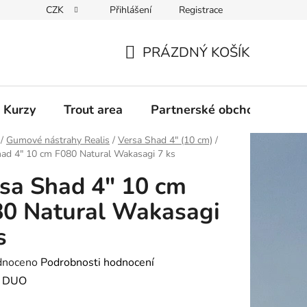
CZK
Přihlášení
Registrace
PRÁZDNÝ KOŠÍK
NÁKUPNÍ
KOŠÍK
 Kurzy
Trout area
Partnerské obchody
/
Gumové nástrahy Realis
/
Versa Shad 4" (10 cm)
/
ad 4" 10 cm F080 Natural Wakasagi 7 ks
sa Shad 4" 10 cm
0 Natural Wakasagi
s
né
dnoceno
Podrobnosti hodnocení
ení
:
DUO
tu