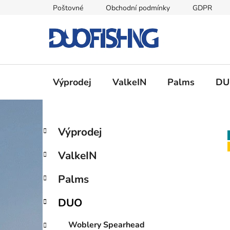
Přejít
Poštovné
Obchodní podmínky
GDPR
na
obsah
Výprodej
ValkeIN
Palms
DU
P
K
Přeskočit
Výprodej
a
kategorie
o
t
s
ValkeIN
e
t
g
r
Palms
o
a
r
DUO
i
n
e
n
Woblery Spearhead