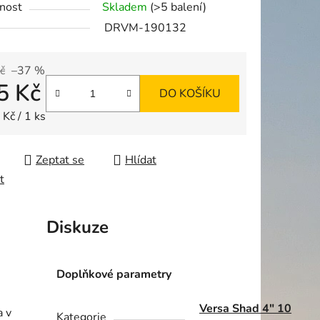
nost
Skladem
(>5 balení)
DRVM-190132
č
–37 %
5 Kč
ek.
DO KOŠÍKU
 cena:
Kč / 1 ks
Zeptat se
Hlídat
t
Diskuze
Doplňkové parametry
Versa Shad 4" 10
a v
Kategorie