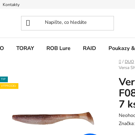
Kontakty
O
TORAY
ROB Lure
RAID
Poukazy &
Domů
/
DUO
Versa Sh
Ver
TIP
VÝPRODEJ
F08
7 k
Průměr
Neoho
hodnoc
Značka
produk