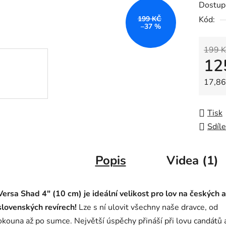
Dostup
je
199 KČ
Kód:
0,0
–37 %
z
5
199 K
12
hvězdič
Měrná
17,86 
Tisk
Sdíle
Popis
Videa (1)
Versa Shad 4" (10 cm) je ideální velikost pro lov na českých a
slovenských revírech!
Lze s ní ulovit všechny naše dravce, od
okouna až po sumce. Největší úspěchy přináší při lovu candátů 