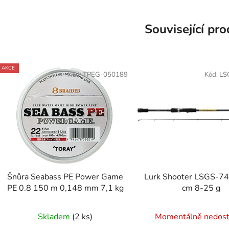
Související pr
AKCE
Kód:
TPEG-050189
Kód:
LS
Šnůra Seabass PE Power Game
Lurk Shooter LSGS-7
PE 0.8 150 m 0,148 mm 7,1 kg
cm 8-25 g
Skladem
(2 ks)
Momentálně nedos