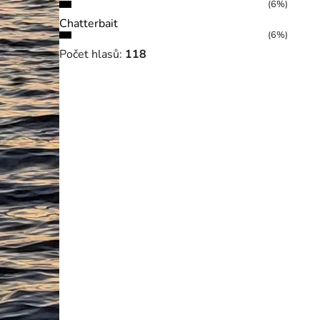
(6%)
Chatterbait
(6%)
Počet hlasů:
118