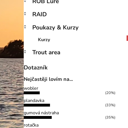
ROB Lure
RAID
Poukazy & Kurzy
Kurzy
Trout area
Dotazník
Nejčastěji lovím na...
wobler
(20%)
plandavka
(33%)
gumová nástraha
(35%)
rotačka