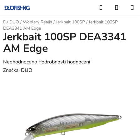
Přejít
Hledat
NÁKUP
na
KOŠÍK
obsah
Domů
/
DUO
/
Woblery Realis
/
Jerkbait 100SP
/
Jerkbait 100SP
DEA3341 AM Edge
Jerkbait 100SP DEA3341
AM Edge
Průměrné
Neohodnoceno
Podrobnosti hodnocení
hodnocení
Značka:
DUO
produktu
je
0,0
z
5
hvězdiček.