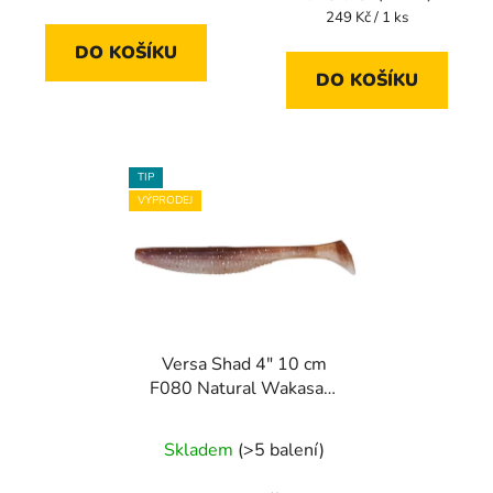
cena:
Měrná
249 Kč / 1 ks
cena:
DO KOŠÍKU
DO KOŠÍKU
TIP
VÝPRODEJ
Versa Shad 4" 10 cm
F080 Natural Wakasagi
7 ks
Skladem
(>5 balení)