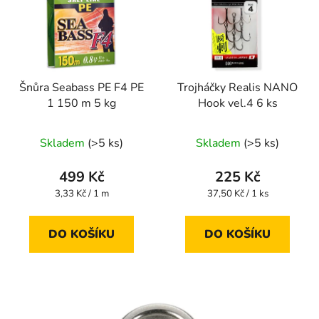
Šnůra Seabass PE F4 PE
Trojháčky Realis NANO
1 150 m 5 kg
Hook vel.4 6 ks
Skladem
(>5 ks)
Skladem
(>5 ks)
499 Kč
225 Kč
Měrná
Měrná
3,33 Kč / 1 m
37,50 Kč / 1 ks
cena:
cena:
DO KOŠÍKU
DO KOŠÍKU