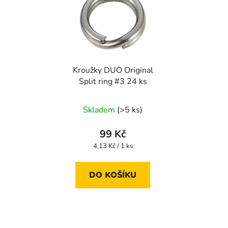
Kroužky DUO Original
Split ring #3 24 ks
Skladem
(>5 ks)
99 Kč
Měrná
4,13 Kč / 1 ks
cena:
DO KOŠÍKU