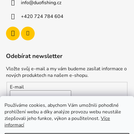
info
@
duofishing.cz
+420 724 784 604
Odebírat newsletter
Vložte svůj e-mail a my vám budeme zasílat informace o
nových produktech na našem e-shopu.
E-mail
Vložením e-mailu souhlasíte s
podmínkami ochrany
Používáme cookies, abychom Vám umožnili pohodlné
osobních údajů
prohlížení webu a díky analýze provozu webu neustále
zlepšovali jeho funkce, výkon a použitelnost.
Více
PŘIHLÁSIT SE
informací