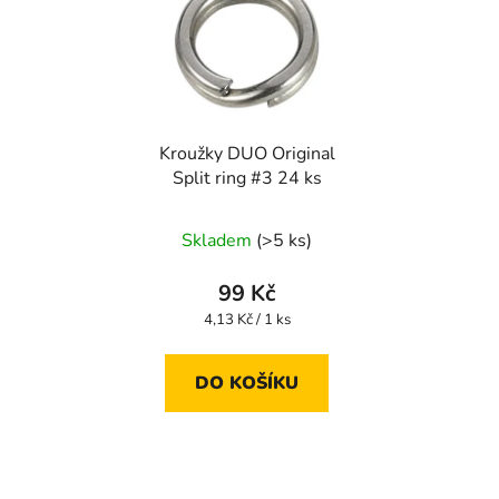
Kroužky DUO Original
Split ring #3 24 ks
Skladem
(>5 ks)
99 Kč
Měrná
4,13 Kč / 1 ks
cena:
DO KOŠÍKU