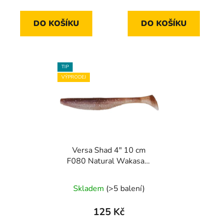
cena:
cena:
DO KOŠÍKU
DO KOŠÍKU
TIP
VÝPRODEJ
Versa Shad 4" 10 cm
F080 Natural Wakasagi
7 ks
Skladem
(>5 balení)
125 Kč