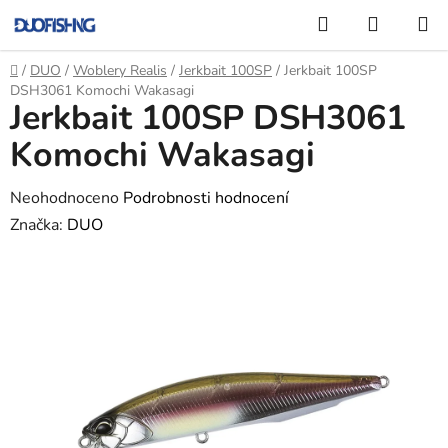
Přejít
Hledat
NÁKUP
na
KOŠÍK
obsah
Domů
/
DUO
/
Woblery Realis
/
Jerkbait 100SP
/
Jerkbait 100SP
DSH3061 Komochi Wakasagi
Jerkbait 100SP DSH3061
Komochi Wakasagi
Průměrné
Neohodnoceno
Podrobnosti hodnocení
hodnocení
Značka:
DUO
produktu
je
0,0
z
5
hvězdiček.