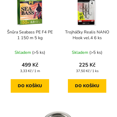
Šnůra Seabass PE F4 PE
Trojháčky Realis NANO
1 150 m 5 kg
Hook vel.4 6 ks
Skladem
(>5 ks)
Skladem
(>5 ks)
499 Kč
225 Kč
Měrná
Měrná
3,33 Kč / 1 m
37,50 Kč / 1 ks
cena:
cena:
DO KOŠÍKU
DO KOŠÍKU