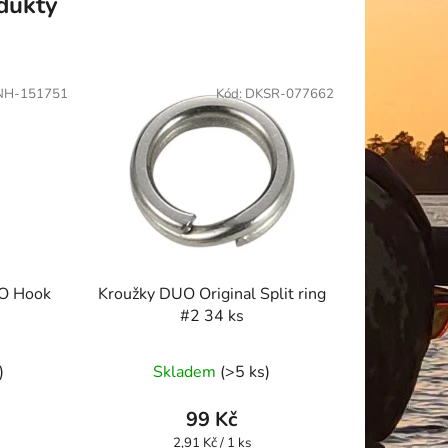
odukty
NH-151751
Kód:
DKSR-077662
NO Hook
Kroužky DUO Original Split ring
#2 34 ks
)
Skladem
(>5 ks)
99 Kč
Měrná
2,91 Kč / 1 ks