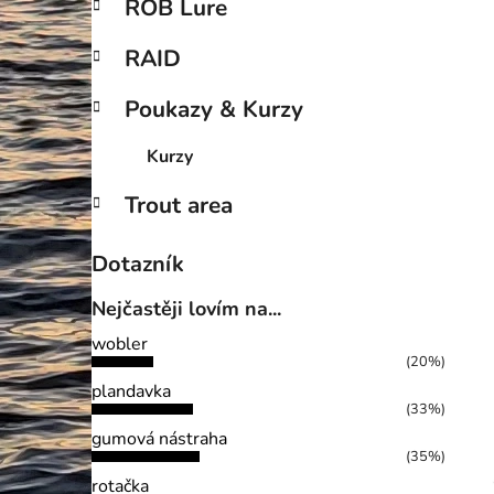
ROB Lure
RAID
Poukazy & Kurzy
Kurzy
Trout area
Dotazník
Nejčastěji lovím na...
wobler
(20%)
plandavka
(33%)
gumová nástraha
(35%)
rotačka