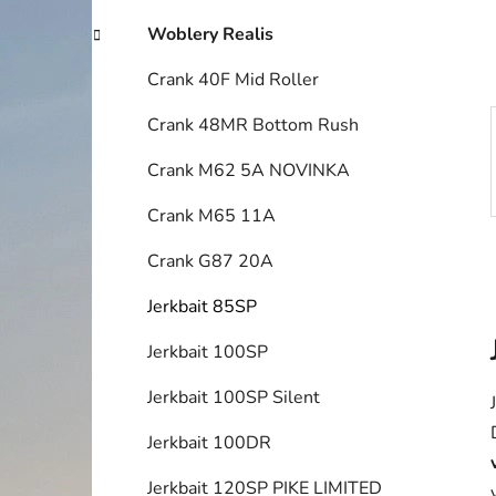
í
p
Woblery Realis
a
Crank 40F Mid Roller
n
e
Crank 48MR Bottom Rush
l
Crank M62 5A NOVINKA
Crank M65 11A
Crank G87 20A
Jerkbait 85SP
Jerkbait 100SP
Jerkbait 100SP Silent
Jerkbait 100DR
Jerkbait 120SP PIKE LIMITED