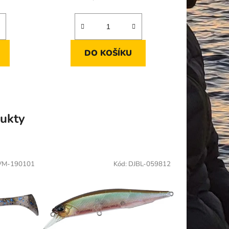
cena:
DO KOŠÍKU
ukty
VM-190101
Kód:
DJBL-059812