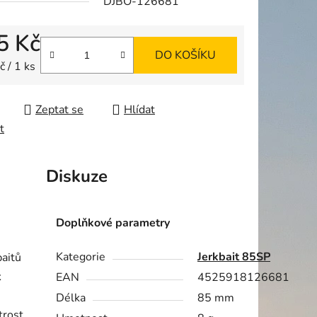
DJBO-126681
5 Kč
DO KOŠÍKU
ek.
 cena:
 / 1 ks
Zeptat se
Hlídat
t
Diskuze
Doplňkové parametry
Kategorie
Jerkbait 85SP
baitů
t
EAN
4525918126681
Délka
85 mm
trost