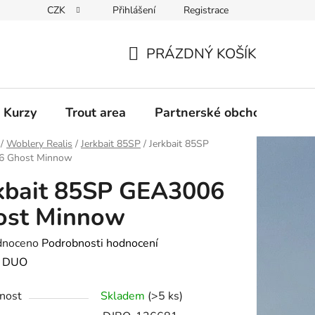
CZK
Přihlášení
Registrace
PRÁZDNÝ KOŠÍK
NÁKUPNÍ
KOŠÍK
 Kurzy
Trout area
Partnerské obchody
/
Woblery Realis
/
Jerkbait 85SP
/
Jerkbait 85SP
6 Ghost Minnow
kbait 85SP GEA3006
ost Minnow
né
dnoceno
Podrobnosti hodnocení
ení
:
DUO
tu
nost
Skladem
(>5 ks)