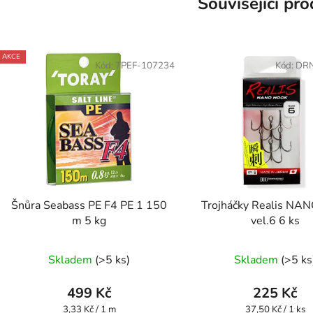
Související pr
AKCE
Kód:
TPEF-107234
Kód:
DR
Šnůra Seabass PE F4 PE 1 150
Trojháčky Realis NA
m 5 kg
vel.6 6 ks
Skladem
(>5 ks)
Skladem
(>5 ks
499 Kč
225 Kč
Měrná
Měrná
3,33 Kč / 1 m
37,50 Kč / 1 ks