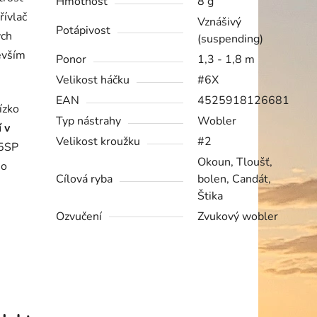
Hmotnost
8 g
řívlač
Vznášivý
Potápivost
ých
(suspending)
evším
Ponor
1,3 - 1,8 m
Velikost háčku
#6X
EAN
4525918126681
ízko
Typ nástrahy
Wobler
 v
Velikost kroužku
#2
85SP
Okoun, Tloušť,
ho
Cílová ryba
bolen, Candát,
Štika
Ozvučení
Zvukový wobler