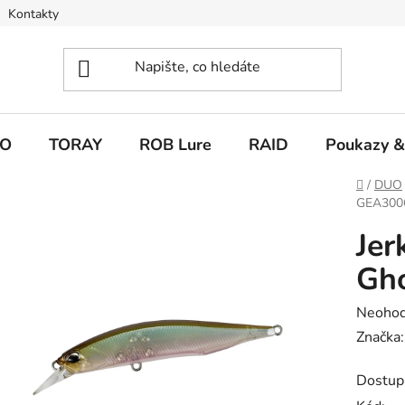
Kontakty
O
TORAY
ROB Lure
RAID
Poukazy &
Domů
/
DUO
GEA300
Jer
Gh
Průměr
Neoho
hodnoc
Značka
produk
Dostup
je