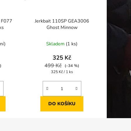
m F077
Jerkbait 110SP GEA3006
ks
Ghost Minnow
ní)
Skladem
(1 ks)
325 Kč
499 Kč
)
(–34 %)
Měrná
325 Kč / 1 ks
cena:
DO KOŠÍKU