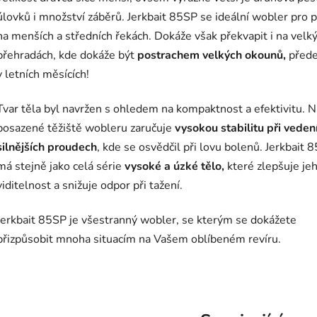
úlovků i množství záběrů.
Jerkbait 85SP se ideální wobler pro p
na menších a středních řekách. Dokáže však překvapit i na velk
přehradách, kde dokáže být
postrachem velkých okounů,
před
v letních měsících!
Tvar těla byl navržen s ohledem na kompaktnost a efektivitu. N
posazené těžiště wobleru zaručuje
vysokou stabilitu při vedení
silnějších proudech
, kde se osvědčil při lovu bolenů. Jerkbait 
má stejně jako celá série
vysoké a úzké tělo,
které zlepšuje je
viditelnost a snižuje odpor při tažení.
Jerkbait 85SP je všestranný wobler, se kterým se dokážete
přizpůsobit mnoha situacím na Vašem oblíbeném revíru.