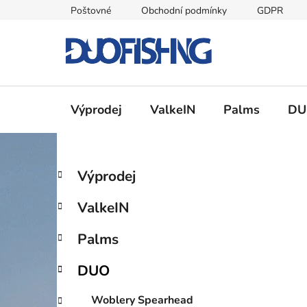
Přejít
Poštovné
Obchodní podmínky
GDPR
na
obsah
Výprodej
ValkeIN
Palms
DU
P
K
Přeskočit
Výprodej
a
kategorie
o
t
s
ValkeIN
e
t
g
r
Palms
o
a
r
DUO
i
n
e
n
Woblery Spearhead