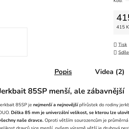
Kód:
0,0
z
41
5
hvězdič
Měrná
415 Kč
Tisk
Sdíle
Popis
Videa (2)
Jerkbait 85SP menší, ale zábavnější
Jerkbait 85SP je
nejmenší a nejnovější
přírůstek do rodiny jerk
DUO.
Délka 85 mm je univerzální velikost, se kterou lze ulovi
všechny naše dravce.
Oproti větším sourozencům je průměrná
velikost dravců sice menší, ovšem výrazně větší je druhová pes