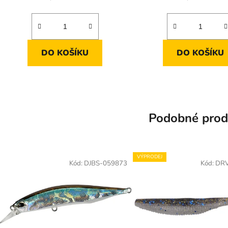
cena:
cena:
DO KOŠÍKU
DO KOŠÍKU
Podobné prod
VÝPRODEJ
Kód:
DJBS-059873
Kód:
DR