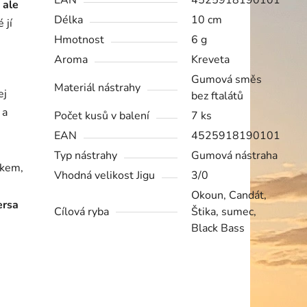
EAN
4525918190101
 ale
Délka
10 cm
 jí
Hmotnost
6 g
Aroma
Kreveta
Gumová směs
Materiál nástrahy
ej
bez ftalátů
 a
Počet kusů v balení
7 ks
EAN
4525918190101
Typ nástrahy
Gumová nástraha
tkem,
Vhodná velikost Jigu
3/0
Okoun, Candát,
ersa
Cílová ryba
Štika, sumec,
Black Bass