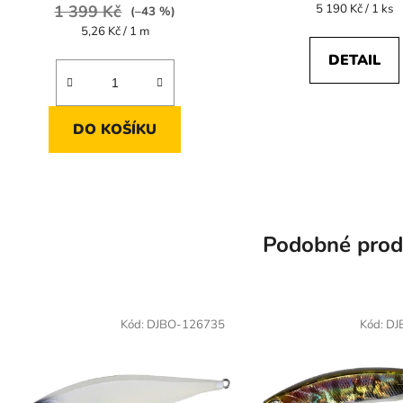
Měrná
1 399 Kč
5 190 Kč / 1 ks
(–43 %)
cena:
Měrná
5,26 Kč / 1 m
cena:
DETAIL
DO KOŠÍKU
Podobné prod
Kód:
DJBO-126735
Kód:
DJ