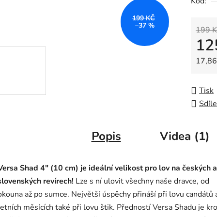
Kód:
0,0
z
199 KČ
–37 %
5
199 K
12
hvězdič
Měrná
17,86 
Tisk
Sdíle
Popis
Videa (1)
Versa Shad 4" (10 cm) je ideální velikost pro lov na českých a
slovenských revírech!
Lze s ní ulovit všechny naše dravce, od
okouna až po sumce. Největší úspěchy přináší při lovu candátů 
letních měsících také při lovu štik. Předností Versa Shadu je k