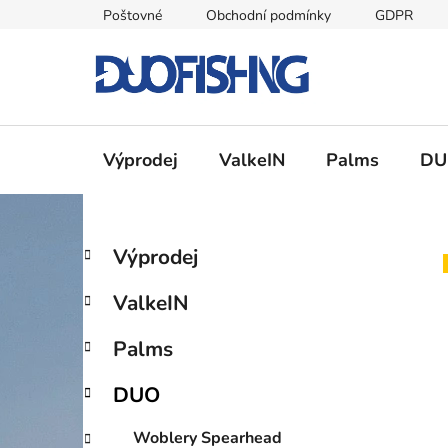
Přejít
Poštovné
Obchodní podmínky
GDPR
na
obsah
Výprodej
ValkeIN
Palms
DU
P
K
Přeskočit
Výprodej
a
kategorie
o
t
s
ValkeIN
e
t
g
r
Palms
o
a
r
DUO
i
n
e
n
Woblery Spearhead