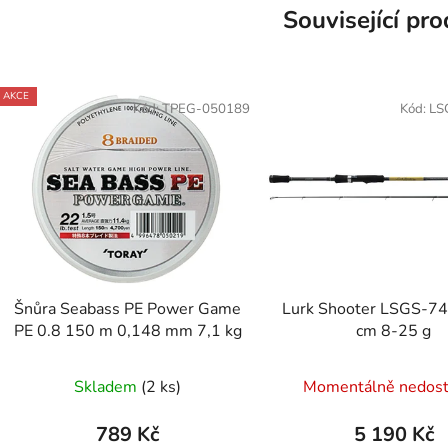
Související pr
AKCE
Kód:
TPEG-050189
Kód:
LS
Šnůra Seabass PE Power Game
Lurk Shooter LSGS-7
PE 0.8 150 m 0,148 mm 7,1 kg
cm 8-25 g
Skladem
(2 ks)
Momentálně nedos
789 Kč
5 190 Kč