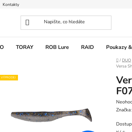
Kontakty
O
TORAY
ROB Lure
RAID
Poukazy &
Domů
/
DUO
Versa Sh
Ver
VÝPRODEJ
F07
Průměr
Neoho
hodnoc
Značka
produk
Dostup
je