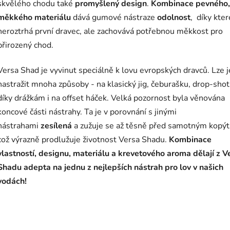
skvělého chodu také
promyšlený design
.
Kombinace pevného,
měkkého materiálu
dává gumové nástraze
odolnost
, díky které
neroztrhá první dravec, ale zachovává potřebnou měkkost pro
přirozený chod.
Versa Shad je vyvinut speciálně k lovu evropských dravců. Lze j
nastražit mnoha způsoby - na klasický jig, čeburašku, drop-shot
díky drážkám i na offset háček. Velká pozornost byla věnována
koncové části nástrahy. Ta je v porovnání s jinými
nástrahami
zesílená
a zužuje se až těsně před samotným kopý
což výrazně prodlužuje životnost Versa Shadu.
Kombinace
vlastností, designu, materiálu a krevetového aroma dělají z V
Shadu adepta na jednu z nejlepších nástrah pro lov v našich
vodách!