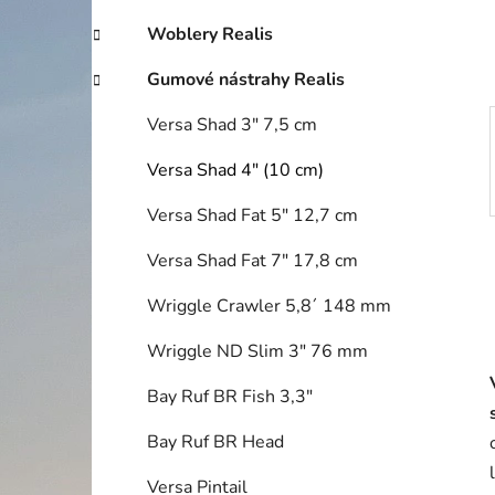
í
p
Woblery Realis
a
Gumové nástrahy Realis
n
e
Versa Shad 3" 7,5 cm
l
Versa Shad 4" (10 cm)
Versa Shad Fat 5" 12,7 cm
Versa Shad Fat 7" 17,8 cm
Wriggle Crawler 5,8´ 148 mm
Wriggle ND Slim 3" 76 mm
Bay Ruf BR Fish 3,3"
Bay Ruf BR Head
Versa Pintail