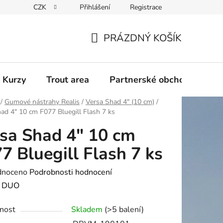
CZK
Přihlášení
Registrace
PRÁZDNÝ KOŠÍK
NÁKUPNÍ
KOŠÍK
 Kurzy
Trout area
Partnerské obchody
/
Gumové nástrahy Realis
/
Versa Shad 4" (10 cm)
/
ad 4" 10 cm F077 Bluegill Flash 7 ks
sa Shad 4" 10 cm
7 Bluegill Flash 7 ks
né
dnoceno
Podrobnosti hodnocení
ení
:
DUO
tu
nost
Skladem
(>5 balení)