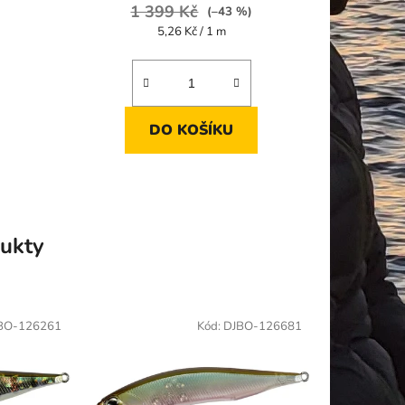
1 399 Kč
(–43 %)
Měrná
5,26 Kč / 1 m
cena:
DO KOŠÍKU
ukty
BO-126261
Kód:
DJBO-126681