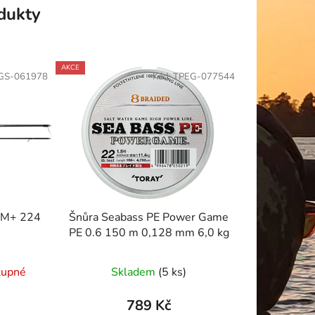
odukty
AKCE
GS-061978
Kód:
TPEG-077544
4M+ 224
Šnůra Seabass PE Power Game
PE 0.6 150 m 0,128 mm 6,0 kg
tupné
Skladem
(5 ks)
789 Kč