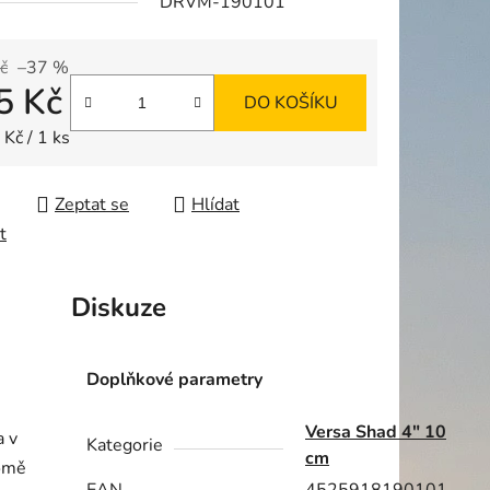
DRVM-190101
č
–37 %
5 Kč
ek.
DO KOŠÍKU
 cena:
Kč / 1 ks
Zeptat se
Hlídat
t
Diskuze
Doplňkové parametry
Versa Shad 4" 10
a v
Kategorie
cm
romě