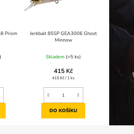
58 Prism
Jerkbait 85SP GEA3006 Ghost
Minnow
)
Skladem
(>5 ks)
415 Kč
Měrná
415 Kč / 1 ks
cena:
DO KOŠÍKU