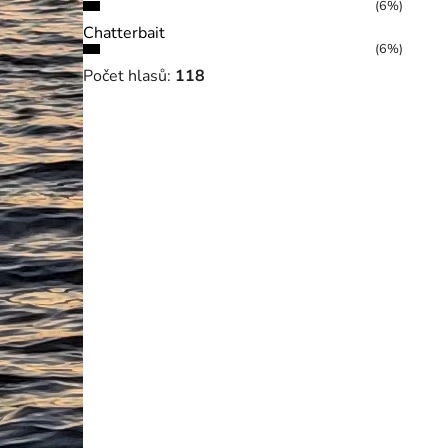
(6%)
Chatterbait
(6%)
Počet hlasů:
118