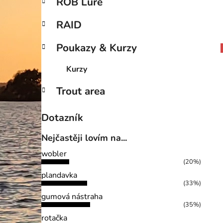
ROB Lure
RAID
Poukazy & Kurzy
Kurzy
Trout area
Dotazník
Nejčastěji lovím na...
wobler
(20%)
plandavka
(33%)
gumová nástraha
(35%)
rotačka