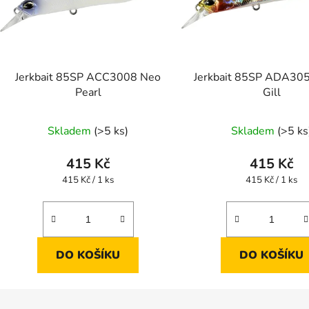
Jerkbait 85SP ACC3008 Neo
Jerkbait 85SP ADA30
Pearl
Gill
Skladem
(>5 ks)
Skladem
(>5 ks
415 Kč
415 Kč
Měrná
Měrná
415 Kč / 1 ks
415 Kč / 1 ks
cena:
cena:
DO KOŠÍKU
DO KOŠÍKU