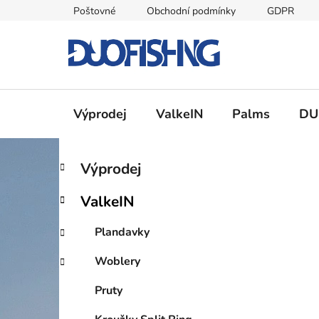
Přejít
Poštovné
Obchodní podmínky
GDPR
na
obsah
Výprodej
ValkeIN
Palms
DU
P
K
Přeskočit
Výprodej
a
kategorie
o
t
s
ValkeIN
e
t
g
r
Plandavky
o
a
r
Woblery
i
n
e
n
Pruty
í