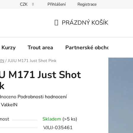
CZK
Přihlášení
Registrace
PRÁZDNÝ KOŠÍK
NÁKUPNÍ
KOŠÍK
 Kurzy
Trout area
Partnerské obchody
eIN
/
JUJU M171 Just Shot Pink
U M171 Just Shot
k
né
dnoceno
Podrobnosti hodnocení
ení
:
ValkeIN
tu
nost
Skladem
(>5 ks)
VJUJ-035461