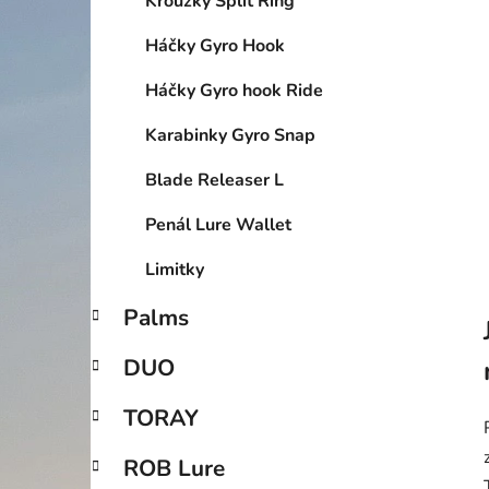
Kroužky Split Ring
p
a
Háčky Gyro Hook
n
Háčky Gyro hook Ride
e
l
Karabinky Gyro Snap
Blade Releaser L
Penál Lure Wallet
Limitky
Palms
DUO
TORAY
ROB Lure