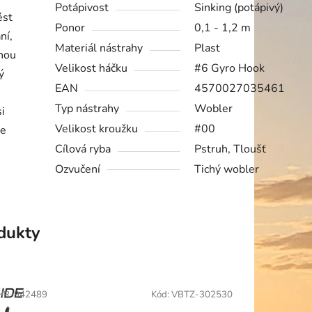
Potápivost
Sinking (potápivý)
ést
Ponor
0,1 - 1,2 m
ní,
Materiál nástrahy
Plast
snou
Velikost háčku
#6 Gyro Hook
ý
EAN
4570027035461
.
Typ nástrahy
Wobler
i
Velikost kroužku
#00
ce
Cílová ryba
Pstruh, Tloušť
Ozvučení
Tichý wobler
odukty
HR-942489
Kód:
VBTZ-302530