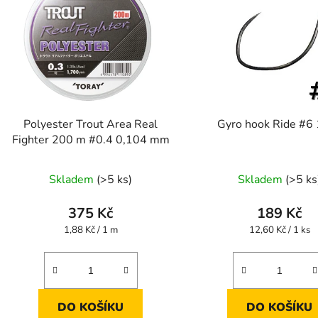
Polyester Trout Area Real
Gyro hook Ride #6
Fighter 200 m #0.4 0,104 mm
Skladem
(>5 ks)
Skladem
(>5 ks
375 Kč
189 Kč
Měrná
Měrná
1,88 Kč / 1 m
12,60 Kč / 1 ks
cena:
cena:
DO KOŠÍKU
DO KOŠÍKU