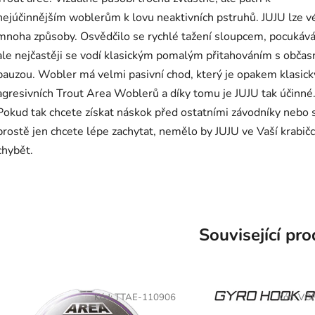
nejúčinnějším woblerům k lovu neaktivních pstruhů. JUJU lze v
mnoha způsoby. Osvědčilo se rychlé tažení sloupcem, pocukává
ale nejčastěji se vodí klasickým pomalým přitahováním s obča
pauzou. Wobler má velmi pasivní chod, který je opakem klasick
agresivních Trout Area Woblerů a díky tomu je JUJU tak účinné
Pokud tak chcete získat náskok před ostatními závodníky nebo s
prostě jen chcete lépe zachytat, nemělo by JUJU ve Vaší krabič
chybět.
Související pr
Kód:
TTAE-110906
Kód:
VG