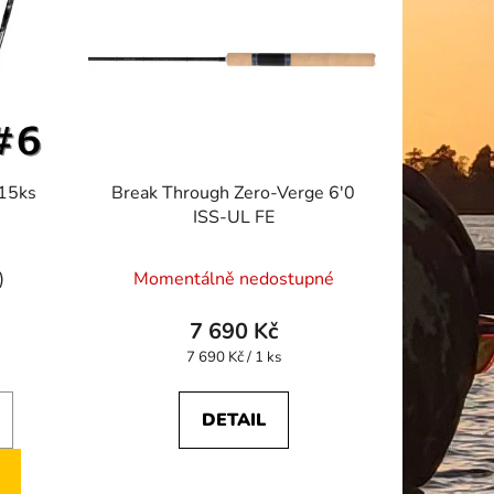
 15ks
Break Through Zero-Verge 6'0
ISS-UL FE
)
Momentálně nedostupné
7 690 Kč
Měrná
7 690 Kč / 1 ks
cena:
DETAIL