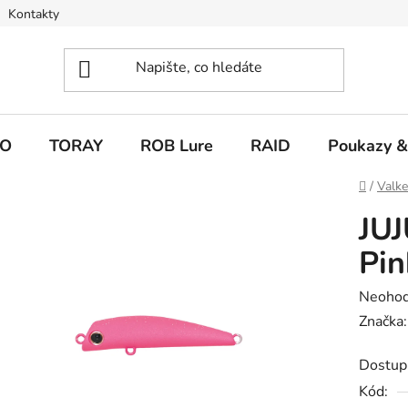
Kontakty
O
TORAY
ROB Lure
RAID
Poukazy &
Domů
/
Valk
JUJ
Pin
Průměr
Neoho
hodnoc
Značka
produk
Dostup
je
Kód:
0,0