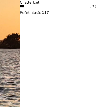
Chatterbait
(6%)
Počet hlasů:
117