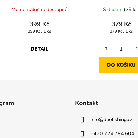
Momentálně nedostupné
Skladem
(>5 ks
399 Kč
379 Kč
Měrná
Měrná
399 Kč / 1 ks
379 Kč / 1 ks
cena:
cena:
DETAIL
DO KOŠÍKU
agram
Kontakt
info
@
duofishing.cz
+420 724 784 604