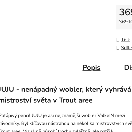
z
36
5
hvězdič
Měrná
369 Kč
Tisk
Sdíle
Popis
Di
JUJU - nenápadný wobler, který vyhrává
mistroství světa v Trout aree
Potápivý pencil JUJU je asi nejznámější wobler ValkeIN mezi
závodníky. Byl klíčovou nástrahou na několika mistrovstvích svě
Trout aree. Vizuálně působí trochu zvláštně, ale patří k