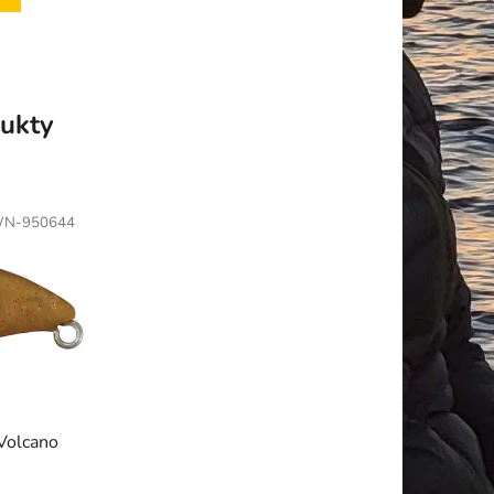
ukty
N-950644
Volcano