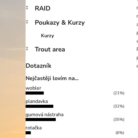
RAID
Poukazy & Kurzy
Kurzy
Trout area
Dotazník
Nejčastěji lovím na...
wobler
(21%)
plandavka
(32%)
gumová nástraha
(35%)
rotačka
(6%)