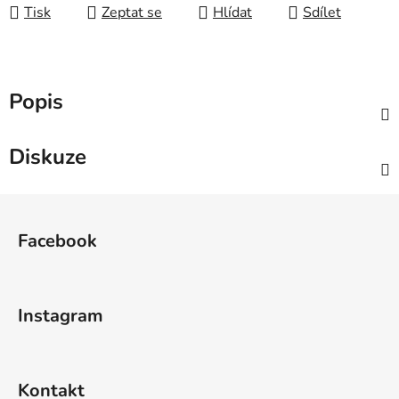
Tisk
Zeptat se
Hlídat
Sdílet
Popis
Diskuze
Z
á
Facebook
p
a
t
Instagram
í
Kontakt