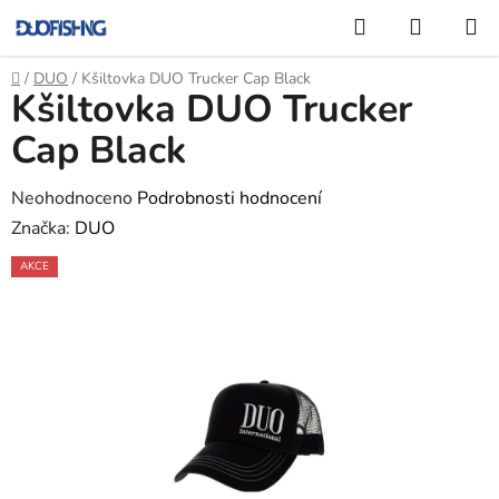
Přejít
Hledat
NÁKUP
na
KOŠÍK
obsah
Domů
/
DUO
/
Kšiltovka DUO Trucker Cap Black
Kšiltovka DUO Trucker
Cap Black
Průměrné
Neohodnoceno
Podrobnosti hodnocení
hodnocení
Značka:
DUO
produktu
AKCE
je
0,0
z
5
hvězdiček.