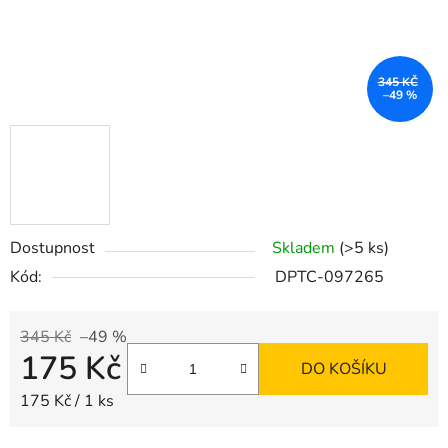
345 KČ
–49 %
Dostupnost
Skladem
(>5 ks)
Kód:
DPTC-097265
345 Kč
–49 %
175 Kč
DO KOŠÍKU
Měrná cena:
175 Kč / 1 ks