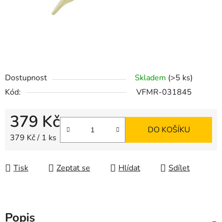
Dostupnost
Skladem
(>5 ks)
Kód:
VFMR-031845
379 Kč
DO KOŠÍKU
Měrná cena:
379 Kč / 1 ks
Tisk
Zeptat se
Hlídat
Sdílet
Popis