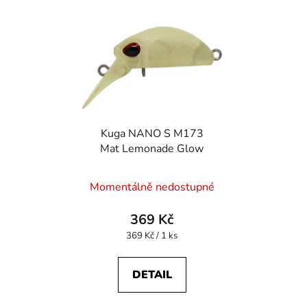
Kuga NANO S M173
Mat Lemonade Glow
Momentálně nedostupné
369 Kč
Měrná
369 Kč / 1 ks
cena:
DETAIL