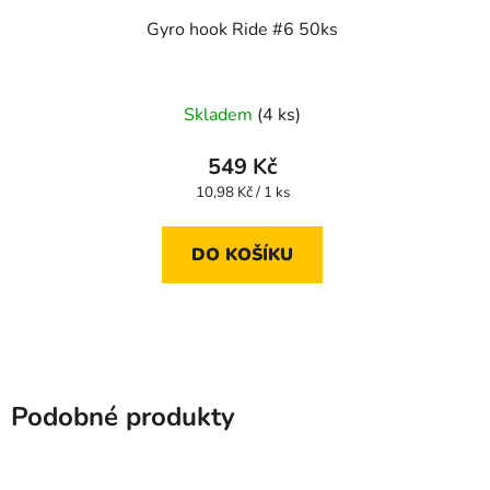
Gyro hook Ride #6 50ks
Skladem
(4 ks)
549 Kč
Měrná
10,98 Kč / 1 ks
cena:
DO KOŠÍKU
Podobné produkty