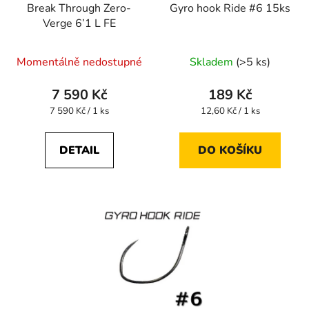
Break Through Zero-
Gyro hook Ride #6 15ks
Verge 6’1 L FE
Průměrné
Momentálně nedostupné
Skladem
(>5 ks)
hodnocení
produktu
7 590 Kč
189 Kč
je
Měrná
Měrná
7 590 Kč / 1 ks
12,60 Kč / 1 ks
cena:
cena:
5,0
z
DETAIL
DO KOŠÍKU
5
hvězdiček.