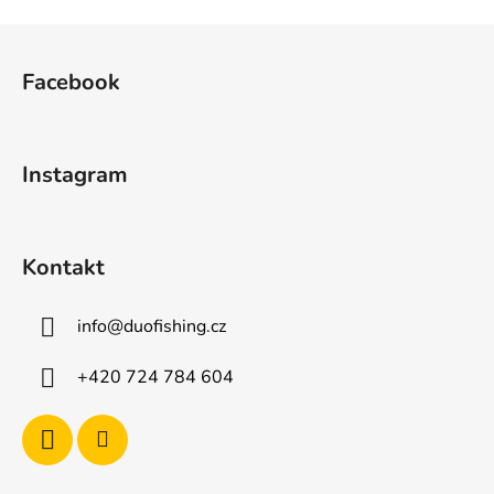
Z
á
Facebook
p
a
t
Instagram
í
Kontakt
info
@
duofishing.cz
+420 724 784 604