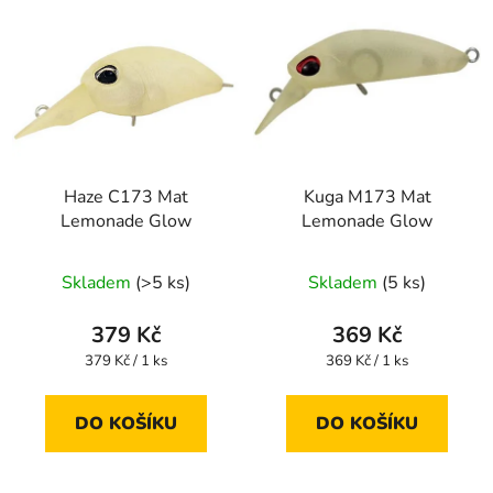
Haze C173 Mat
Kuga M173 Mat
Lemonade Glow
Lemonade Glow
Skladem
(>5 ks)
Skladem
(5 ks)
379 Kč
369 Kč
Měrná
Měrná
379 Kč / 1 ks
369 Kč / 1 ks
cena:
cena:
DO KOŠÍKU
DO KOŠÍKU