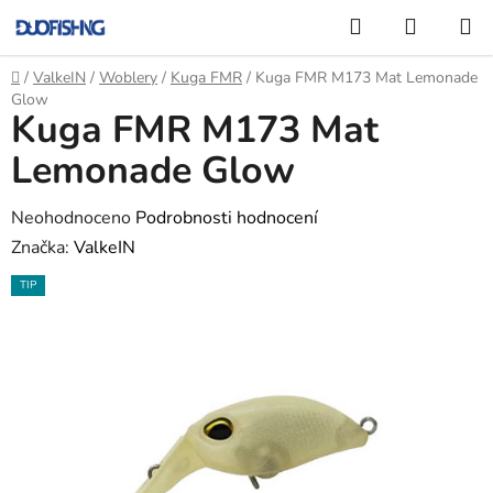
Přejít
Hledat
NÁKUP
na
KOŠÍK
obsah
Domů
/
ValkeIN
/
Woblery
/
Kuga FMR
/
Kuga FMR M173 Mat Lemonade
Glow
Kuga FMR M173 Mat
Lemonade Glow
Průměrné
Neohodnoceno
Podrobnosti hodnocení
hodnocení
Značka:
ValkeIN
produktu
TIP
je
0,0
z
5
hvězdiček.