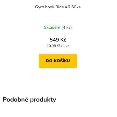
Gyro hook Ride #6 50ks
Skladem
(4 ks)
549 Kč
Měrná
10,98 Kč / 1 ks
cena:
DO KOŠÍKU
Podobné produkty