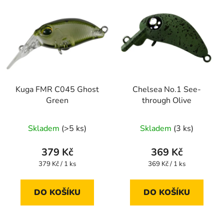
Kuga FMR C045 Ghost
Chelsea No.1 See-
Green
through Olive
Skladem
(>5 ks)
Skladem
(3 ks)
379 Kč
369 Kč
Měrná
Měrná
379 Kč / 1 ks
369 Kč / 1 ks
cena:
cena:
DO KOŠÍKU
DO KOŠÍKU