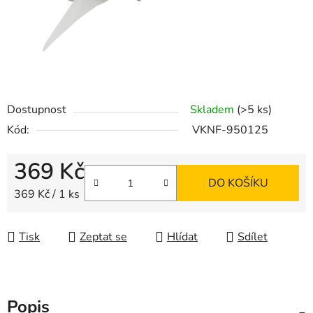
Dostupnost
Skladem
(>5 ks)
Kód:
VKNF-950125
369 Kč
DO KOŠÍKU
Měrná cena:
369 Kč / 1 ks
Tisk
Zeptat se
Hlídat
Sdílet
Popis