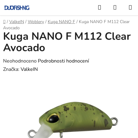
Přejít
Hledat
NÁKUP
na
KOŠÍK
obsah
Domů
/
ValkeIN
/
Woblery
/
Kuga NANO F
/
Kuga NANO F M112 Clear
Avocado
Kuga NANO F M112 Clear
Avocado
Průměrné
Neohodnoceno
Podrobnosti hodnocení
hodnocení
Značka:
ValkeIN
produktu
je
0,0
z
5
hvězdiček.