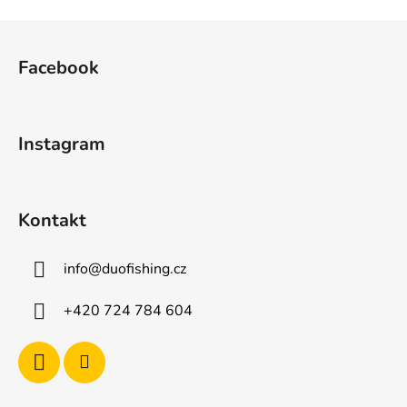
Z
á
Facebook
p
a
t
Instagram
í
Kontakt
info
@
duofishing.cz
+420 724 784 604