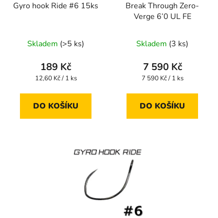
Gyro hook Ride #6 15ks
Break Through Zero-
Verge 6’0 UL FE
Skladem
(>5 ks)
Skladem
(3 ks)
189 Kč
7 590 Kč
Měrná
Měrná
12,60 Kč / 1 ks
7 590 Kč / 1 ks
cena:
cena:
DO KOŠÍKU
DO KOŠÍKU