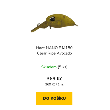
Haze NANO F M180
Clear Ripe Avocado
Skladem
(5 ks)
369 Kč
Měrná
369 Kč / 1 ks
cena:
DO KOŠÍKU