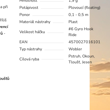
Hmotnost
1,9 g
a při
Potápivost
Plovoucí (floating)
Ponor
0,1 - 0,5 m
íliš
Materiál nástrahy
Plast
vencí
#6 Gyro Hook
Velikost háčku
rů
-
Ride
EAN
4570027016101
Typ nástrahy
Wobler
Pstruh, Okoun,
Cílová ryba
Tloušť, Jesen
loušťů