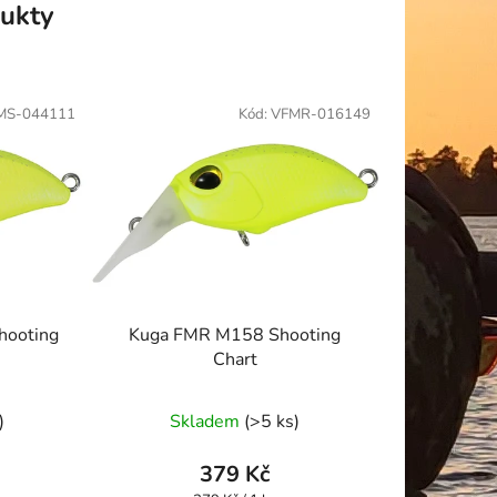
ukty
MS-044111
Kód:
VFMR-016149
hooting
Kuga FMR M158 Shooting
Chart
)
Skladem
(>5 ks)
379 Kč