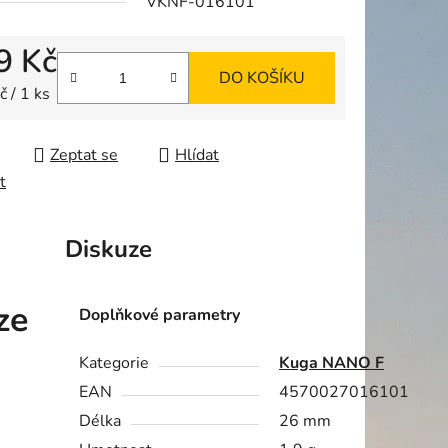
VKNF-016101
9 Kč
DO KOŠÍKU
ek.
 cena:
 / 1 ks
Zeptat se
Hlídat
t
Diskuze
ze
Doplňkové parametry
Kategorie
Kuga NANO F
EAN
4570027016101
Délka
26 mm