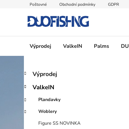
Přejít
Poštovné
Obchodní podmínky
GDPR
na
obsah
Výprodej
ValkeIN
Palms
DU
P
K
Přeskočit
Výprodej
a
kategorie
o
t
s
ValkeIN
e
t
g
r
Plandavky
o
a
r
Woblery
i
n
e
n
Figure SS NOVINKA