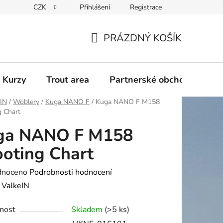
CZK
Přihlášení
Registrace
PRÁZDNÝ KOŠÍK
NÁKUPNÍ
KOŠÍK
 Kurzy
Trout area
Partnerské obchody
eIN
/
Woblery
/
Kuga NANO F
/
Kuga NANO F M158
g Chart
ga NANO F M158
oting Chart
né
dnoceno
Podrobnosti hodnocení
ení
:
ValkeIN
tu
nost
Skladem
(>5 ks)