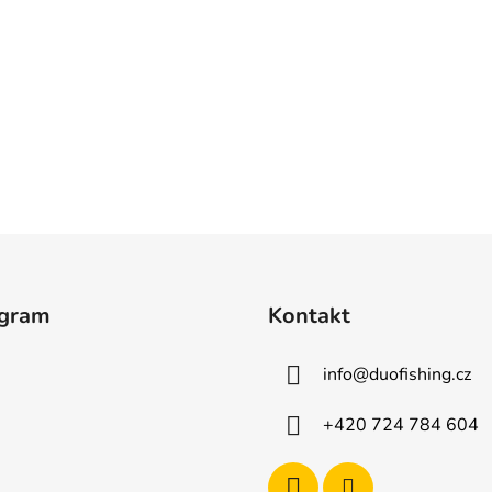
agram
Kontakt
info
@
duofishing.cz
+420 724 784 604