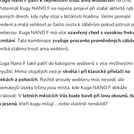
Kuga Nano F patří k nejmenším trout area woblerům
na trhu.
Potenciál Kugy NANO F se nejvíce projeví při slabé aktivitě ryb 
jasných dnech, kdy ryby stojí v blízkosti hladiny. Velmi pomalé
vedení a malá velikost je často cesta k záběrům pokud pstruzi př
neberou. Kuga NANO F má více
uzavřený chod s vysokou frek
kmitání
. Tato kombinace
zvyšuje procento proměněných zábě
velká slabina trout area woblerů.
Kuga Nano F také patří do kategorie woblerů s více možnostmi
využití. Mimo stojatých vod je
skvělá i při klasické přívlači na
řekách a potocích.
Rychlé proudy wobleru moc nesedí, ale
pomalejší úseky tišiny jsou místa, kde Kuga NANO F dokáže
kralovat. V
letních měsících Vás bude bavit při lovu okounů, t
a jesenů
, kteří kugu milují ...nebo vlastně nenávidí?