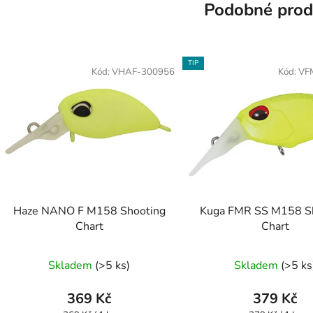
Podobné prod
TIP
Kód:
VHAF-300956
Kód:
VF
Haze NANO F M158 Shooting
Kuga FMR SS M158 S
Chart
Chart
Skladem
(>5 ks)
Skladem
(>5 ks
369 Kč
379 Kč