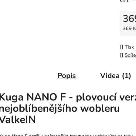
Kód:
0,0
z
36
5
hvězdič
Měrná
369 Kč
Tisk
Sdíle
Popis
Videa (1)
Kuga NANO F - plovoucí ver
nejoblíbenějšího wobleru
ValkeIN