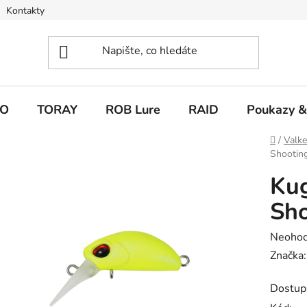
Kontakty
O
TORAY
ROB Lure
RAID
Poukazy &
Domů
/
Valk
Shootin
Ku
Sho
Průměr
Neoho
hodnoc
Značka
produk
Dostup
je