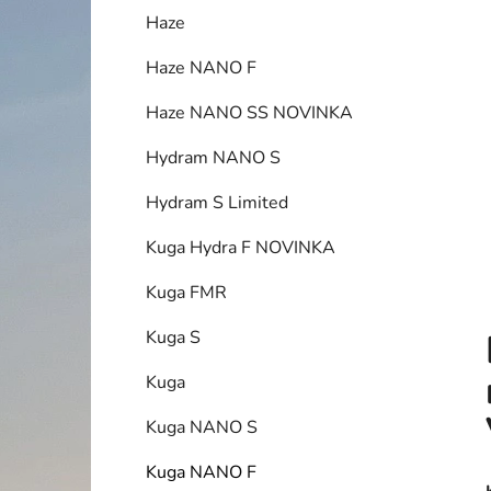
í
Haze
p
a
Haze NANO F
n
Haze NANO SS NOVINKA
e
l
Hydram NANO S
Hydram S Limited
Kuga Hydra F NOVINKA
Kuga FMR
Kuga S
Kuga
Kuga NANO S
Kuga NANO F