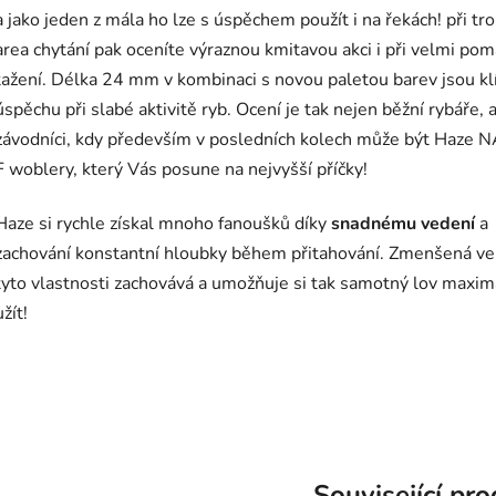
a jako jeden z mála ho lze s úspěchem použít i na řekách! při tr
area chytání pak oceníte výraznou kmitavou akci i při velmi po
tažení. Délka 24 mm v kombinaci s novou paletou barev jsou kl
úspěchu při slabé aktivitě ryb. Ocení je tak nejen běžní rybáře, a
závodníci, kdy především v posledních kolech může být Haze
F woblery, který Vás posune na nejvyšší příčky!
Haze si rychle získal mnoho fanoušků díky
snadnému vedení
a
zachování konstantní hloubky během přitahování. Zmenšená ver
tyto vlastnosti zachovává a umožňuje si tak samotný lov maxi
užít!
Související pr