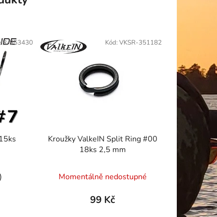
HR-953430
Kód:
VKSR-351182
 15ks
Kroužky ValkeIN Split Ring #00
18ks 2,5 mm
)
Momentálně nedostupné
99 Kč