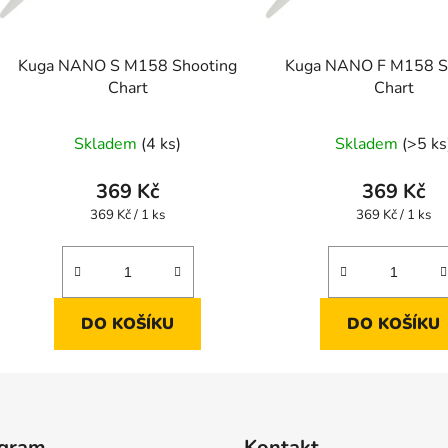
Kuga NANO S M158 Shooting
Kuga NANO F M158 S
Chart
Chart
Skladem
(4 ks)
Skladem
(>5 ks
369 Kč
369 Kč
Měrná
Měrná
369 Kč / 1 ks
369 Kč / 1 ks
cena:
cena:
DO KOŠÍKU
DO KOŠÍKU
agram
Kontakt