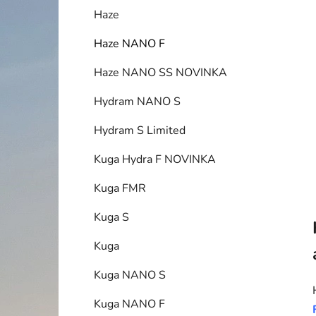
í
Haze
p
a
Haze NANO F
n
Haze NANO SS NOVINKA
e
l
Hydram NANO S
Hydram S Limited
Kuga Hydra F NOVINKA
Kuga FMR
Kuga S
Kuga
Kuga NANO S
Kuga NANO F