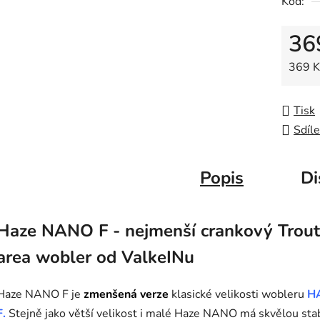
Kód:
0,0
z
36
5
hvězdič
Měrná
369 Kč
Tisk
Sdíle
Popis
Di
Haze NANO F - nejmenší crankový Trout
area wobler od ValkeINu
Haze NANO F je
zmenšená verze
klasické velikosti wobleru
H
F.
Stejně jako větší velikost i malé Haze NANO má skvělou stab