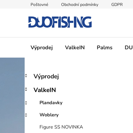
Přejít
Poštovné
Obchodní podmínky
GDPR
na
obsah
Výprodej
ValkeIN
Palms
DU
P
K
Přeskočit
Výprodej
a
kategorie
o
t
s
ValkeIN
e
t
g
r
Plandavky
o
a
r
Woblery
i
n
e
n
Figure SS NOVINKA