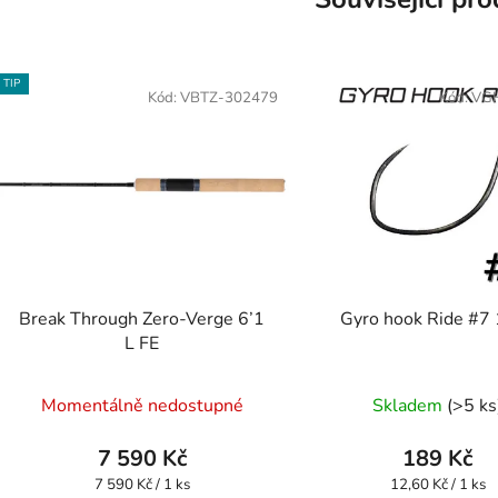
TIP
Kód:
VBTZ-302479
Kód:
VG
Break Through Zero-Verge 6’1
Gyro hook Ride #7
L FE
Průměrné
Momentálně nedostupné
Skladem
(>5 ks
hodnocení
produktu
7 590 Kč
189 Kč
je
Měrná
Měrná
7 590 Kč / 1 ks
12,60 Kč / 1 ks