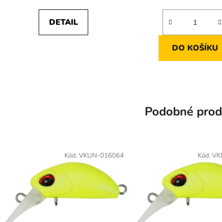
cena:
cena:
5,0
z
DETAIL
5
hvězdiček.
DO KOŠÍKU
Podobné prod
Kód:
VKUN-016064
Kód:
VK