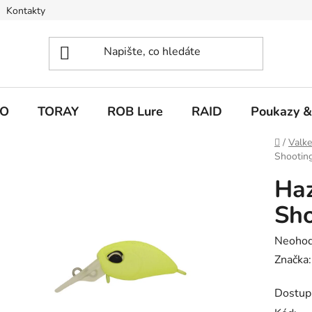
Kontakty
O
TORAY
ROB Lure
RAID
Poukazy &
Domů
/
Valk
Shootin
Ha
Sho
Průměr
Neoho
hodnoc
Značka
produk
Dostup
je