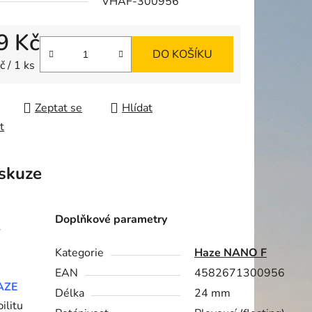
VHAF-300956
9 Kč
DO KOŠÍKU
ek.
 cena:
 / 1 ks
Zeptat se
Hlídat
t
skuze
Doplňkové parametry
Kategorie
Haze NANO F
EAN
4582671300956
AZE
Délka
24 mm
ilitu