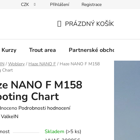
CZK
Přihlášení
Registrace
PRÁZDNÝ KOŠÍK
NÁKUPNÍ
KOŠÍK
 Kurzy
Trout area
Partnerské obchody
eIN
/
Woblery
/
Haze NANO F
/
Haze NANO F M158
g Chart
ze NANO F M158
oting Chart
né
dnoceno
Podrobnosti hodnocení
ení
:
ValkeIN
tu
nost
Skladem
(>5 ks)