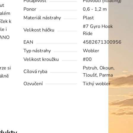
Potápivost
Plovoucí (floating)
out
Ponor
0,6 - 1,2 m
malém
Materiál nástrahy
Plast
íček k
#7 Gyro Hook
le i
Velikost háčku
Ride
 NANO
EAN
4582671300956
Typ nástrahy
Wobler
Velikost kroužku
#00
ze si
Pstruh, Okoun,
Cílová ryba
Tloušť, Parma
málně
Ozvučení
Tichý wobler
odukty