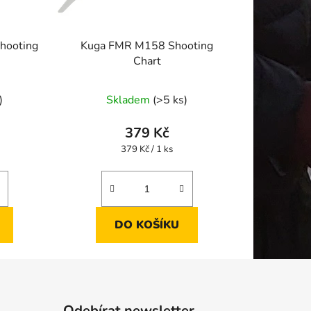
hooting
Kuga FMR M158 Shooting
Chart
)
Skladem
(>5 ks)
379 Kč
Měrná
379 Kč / 1 ks
cena:
DO KOŠÍKU
Odebírat newsletter