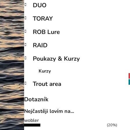
DUO
TORAY
ROB Lure
RAID
Poukazy & Kurzy
Kurzy
Trout area
Dotazník
Nejčastěji lovím na...
wobler
(20%)