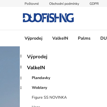
Přejít
Poštovné
Obchodní podmínky
GDPR
na
obsah
Výprodej
ValkeIN
Palms
DU
P
K
Přeskočit
Výprodej
a
kategorie
o
t
s
ValkeIN
e
t
g
r
Plandavky
o
a
r
Woblery
i
n
e
n
Figure SS NOVINKA
í