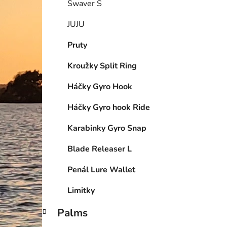
Swaver S
JUJU
Pruty
Kroužky Split Ring
Háčky Gyro Hook
Háčky Gyro hook Ride
Karabinky Gyro Snap
Blade Releaser L
Penál Lure Wallet
Limitky
Palms