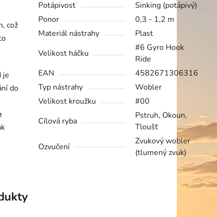
Potápivost
Sinking (potápivý)
Ponor
0,3 - 1,2 m
h, což
Materiál nástrahy
Plast
to
#6 Gyro Hook
Velikost háčku
Ride
EAN
4582671306316
d je
Typ nástrahy
Wobler
ání do
Velikost kroužku
#00
e
Pstruh, Okoun,
Cílová ryba
Tloušť
ak
Zvukový wobler
Ozvučení
(tlumený zvuk)
odukty