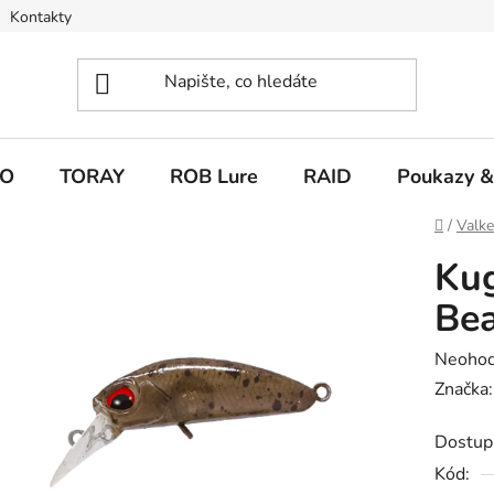
Kontakty
O
TORAY
ROB Lure
RAID
Poukazy &
Domů
/
Valk
Ku
Be
Průměr
Neoho
hodnoc
Značka
produk
Dostup
je
Kód:
0,0