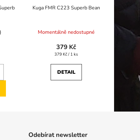
Superb
Kuga FMR C223 Superb Bean
)
Momentálně nedostupné
379 Kč
Měrná
379 Kč / 1 ks
cena:
DETAIL
Odebírat newsletter