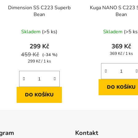
Dimension SS C223 Superb
Kuga NANO S C223 
Bean
Bean
Skladem
(>5 ks)
Skladem
(>5 ks
299 Kč
369 Kč
Měrná
459 Kč
369 Kč / 1 ks
(–34 %)
cena:
Měrná
299 Kč / 1 ks
cena:
DO KOŠÍKU
DO KOŠÍKU
agram
Kontakt