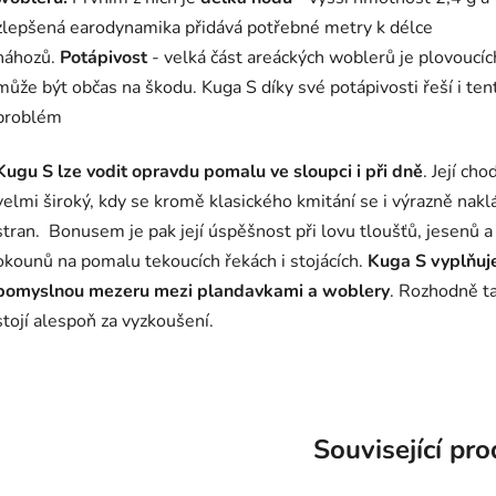
zlepšená earodynamika přidává potřebné metry k délce
náhozů.
Potápivost
- velká část areáckých woblerů je plovoucíc
může být občas na škodu. Kuga S díky své potápivosti řeší i ten
problém
Kugu S lze vodit opravdu pomalu ve sloupci i při dně
. Její cho
velmi široký, kdy se kromě klasického kmitání se i výrazně nakl
stran. Bonusem je pak její úspěšnost při lovu tloušťů, jesenů a
okounů na pomalu tekoucích řekách i stojácích.
Kuga S vyplňuj
pomyslnou mezeru mezi plandavkami a woblery
. Rozhodně t
stojí alespoň za vyzkoušení.
Související pr