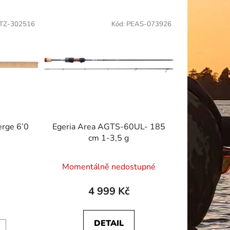
TZ-302516
Kód:
PEAS-073926
erge 6’0
Egeria Area AGTS-60UL- 185
cm 1-3,5 g
Momentálně nedostupné
4 999 Kč
DETAIL