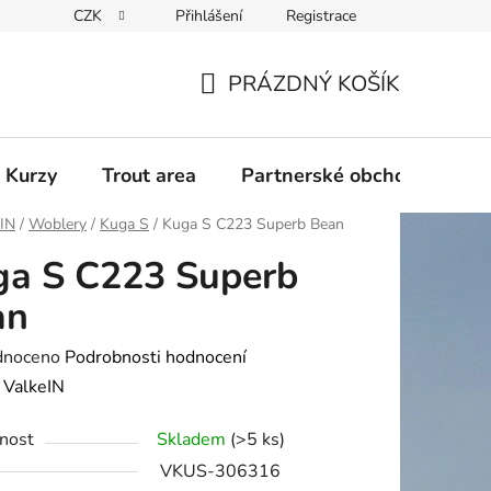
CZK
Přihlášení
Registrace
PRÁZDNÝ KOŠÍK
NÁKUPNÍ
KOŠÍK
 Kurzy
Trout area
Partnerské obchody
eIN
/
Woblery
/
Kuga S
/
Kuga S C223 Superb Bean
ga S C223 Superb
an
né
dnoceno
Podrobnosti hodnocení
ení
:
ValkeIN
tu
nost
Skladem
(>5 ks)
VKUS-306316