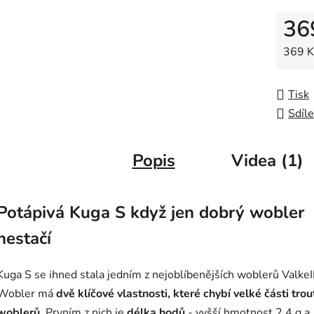
z
36
5
hvězdič
Měrná
369 Kč
Tisk
Sdíle
Popis
Videa (1)
Potápivá Kuga S když jen dobrý wobler
nestačí
Kuga S se ihned stala jedním z nejoblíbenějších woblerů ValkeI
Wobler má
dvě klíčové vlastnosti, které chybí velké části tro
woblerů.
Prvním z nich je
délka hodů
- vyšší hmotnost 2,4 g a