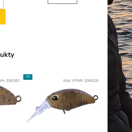
ukty
TIP
UN-306361
Kód:
VFMR-306026