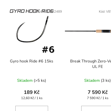
Kód:
VGHR-942489
Kód:
VB
Gyro hook Ride #6 15ks
Break Through Zero-V
UL FE
Skladem
(>5 ks)
Skladem
(3 ks)
189 Kč
7 590 Kč
Měrná
Měrná
12,60 Kč / 1 ks
7 590 Kč / 1 ks
cena:
cena: