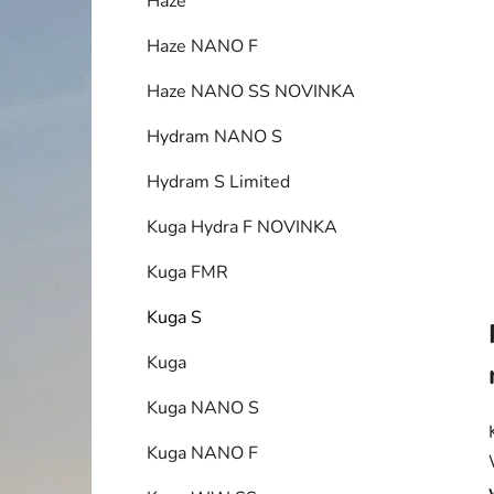
Haze
p
a
Haze NANO F
n
Haze NANO SS NOVINKA
e
l
Hydram NANO S
Hydram S Limited
Kuga Hydra F NOVINKA
Kuga FMR
Kuga S
Kuga
Kuga NANO S
Kuga NANO F