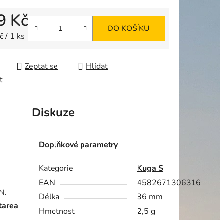
9 Kč
DO KOŠÍKU
ek.
 cena:
 / 1 ks
Zeptat se
Hlídat
t
Diskuze
Doplňkové parametry
Kategorie
Kuga S
EAN
4582671306316
N.
Délka
36 mm
utarea
Hmotnost
2,5 g