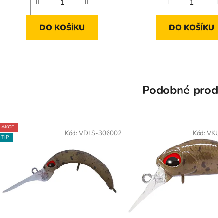
DO KOŠÍKU
DO KOŠÍKU
Podobné prod
AKCE
Kód:
VDLS-306002
Kód:
VK
TIP