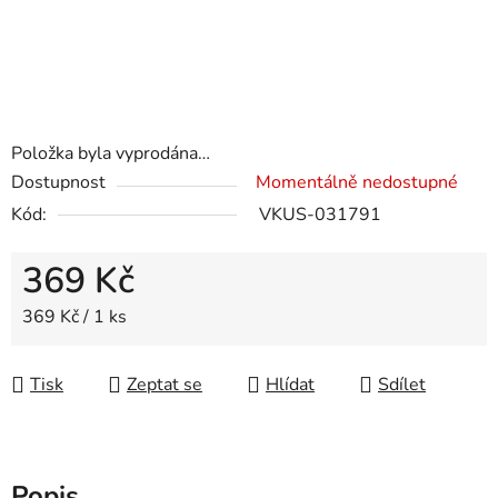
Položka byla vyprodána…
Dostupnost
Momentálně nedostupné
Kód:
VKUS-031791
369 Kč
Měrná cena:
369 Kč / 1 ks
Tisk
Zeptat se
Hlídat
Sdílet
Popis