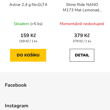
Astrar 2,4 g No.GLT4
Shine Ride NANO
M173 Mat Lemonade
Glow
Skladem
(>5 ks)
Momentálně nedostupné
159 Kč
379 Kč
Měrná
Měrná
159 Kč / 1 ks
379 Kč / 1 ks
cena:
cena:
DO KOŠÍKU
DETAIL
Z
á
Facebook
p
a
t
Instagram
í