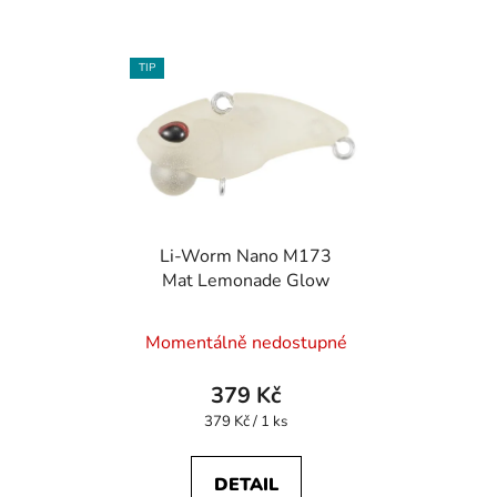
TIP
Li-Worm Nano M173
Mat Lemonade Glow
Momentálně nedostupné
379 Kč
Měrná
379 Kč / 1 ks
cena:
DETAIL