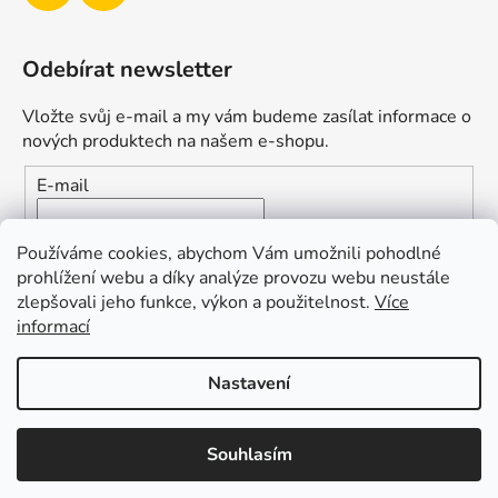
Odebírat newsletter
Vložte svůj e-mail a my vám budeme zasílat informace o
nových produktech na našem e-shopu.
E-mail
Vložením e-mailu souhlasíte s
podmínkami ochrany
Používáme cookies, abychom Vám umožnili pohodlné
osobních údajů
prohlížení webu a díky analýze provozu webu neustále
zlepšovali jeho funkce, výkon a použitelnost.
Více
PŘIHLÁSIT SE
informací
Nastavení
Vytvořil Shoptet
Souhlasím
Copyright 2026
Duofishing
. Všechna práva vyhrazena.
Upravit nastavení cookies