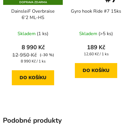
DOPRAVA ZDARMA
DainsleiF Overbraise
Gyro hook Ride #7 15ks
6'2 ML-HS
Průměrné
Skladem
(1 ks)
Skladem
(>5 ks)
hodnocení
produktu
8 990 Kč
189 Kč
je
Měrná
12 950 Kč
12,60 Kč / 1 ks
(–30 %)
cena:
3,3
Měrná
8 990 Kč / 1 ks
cena:
z
DO KOŠÍKU
5
DO KOŠÍKU
hvězdiček.
Podobné produkty