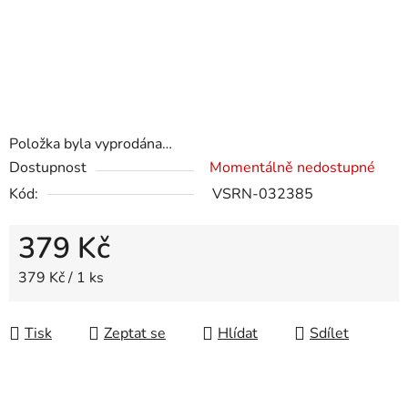
Položka byla vyprodána…
Dostupnost
Momentálně nedostupné
Kód:
VSRN-032385
379 Kč
Měrná cena:
379 Kč / 1 ks
Tisk
Zeptat se
Hlídat
Sdílet