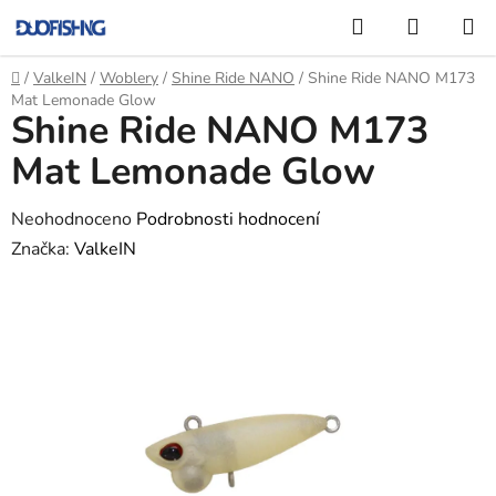
Přejít
Hledat
NÁKUP
na
KOŠÍK
obsah
Domů
/
ValkeIN
/
Woblery
/
Shine Ride NANO
/
Shine Ride NANO M173
Mat Lemonade Glow
Shine Ride NANO M173
Mat Lemonade Glow
Průměrné
Neohodnoceno
Podrobnosti hodnocení
hodnocení
Značka:
ValkeIN
produktu
je
0,0
z
5
hvězdiček.