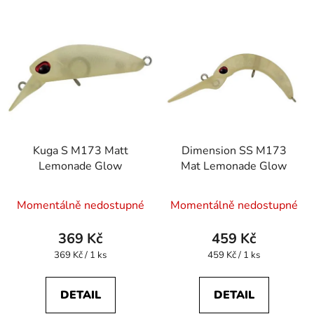
Kuga S M173 Matt
Dimension SS M173
Lemonade Glow
Mat Lemonade Glow
Momentálně nedostupné
Momentálně nedostupné
369 Kč
459 Kč
Měrná
Měrná
369 Kč / 1 ks
459 Kč / 1 ks
cena:
cena:
DETAIL
DETAIL