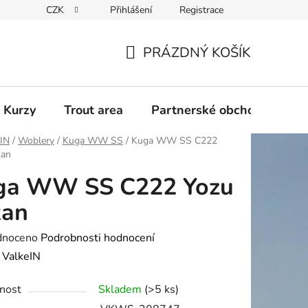
CZK
Přihlášení
Registrace
PRÁZDNÝ KOŠÍK
NÁKUPNÍ
KOŠÍK
 Kurzy
Trout area
Partnerské obchody
eIN
/
Woblery
/
Kuga WW SS
/
Kuga WW SS C222
kan
ga WW SS C222 Yozu
kan
né
dnoceno
Podrobnosti hodnocení
ení
:
ValkeIN
tu
nost
Skladem
(>5 ks)