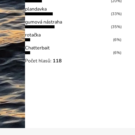
(20%)
plandavka
(33%)
gumová nástraha
(35%)
rotačka
(6%)
Chatterbait
(6%)
Počet hlasů:
118