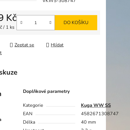
VKWS-308747
9 Kč
DO KOŠÍKU
ek.
 cena:
 / 1 ks
Zeptat se
Hlídat
t
skuze
Doplňkové parametry
m
Kategorie
Kuga WW SS
EAN
4582671308747
a
Délka
40 mm