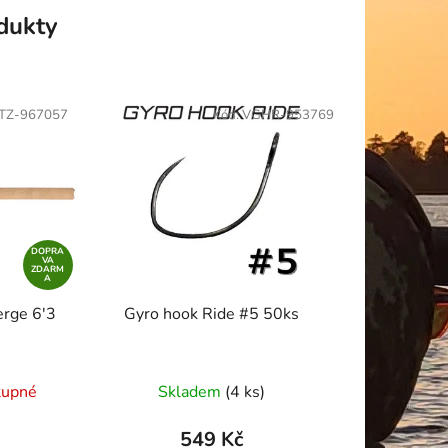
odukty
TZ-967057
Kód:
VGHR-953769
DOPRA
VA
ZDARM
A
erge 6'3
Gyro hook Ride #5 50ks
né
tupné
Skladem
(4 ks)
ení
tu
549 Kč