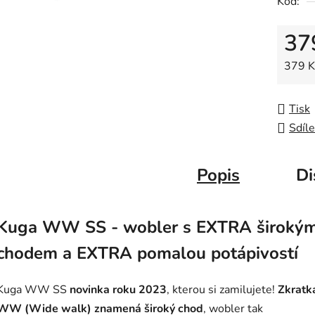
Kód:
0,0
z
37
5
hvězdič
Měrná
379 Kč
Tisk
Sdíle
Popis
Di
Kuga WW SS - wobler s EXTRA široký
chodem a EXTRA pomalou potápivostí
Kuga WW SS
novinka roku 2023
, kterou si zamilujete!
Zkratk
WW (Wide walk) znamená široký chod
, wobler tak