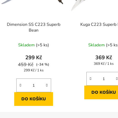
Dimension SS C223 Superb
Kuga C223 Superb
Bean
Skladem
(>5 ks)
Skladem
(>5 ks
299 Kč
369 Kč
Měrná
459 Kč
369 Kč / 1 ks
(–34 %)
cena:
Měrná
299 Kč / 1 ks
cena:
DO KOŠÍKU
DO KOŠÍKU