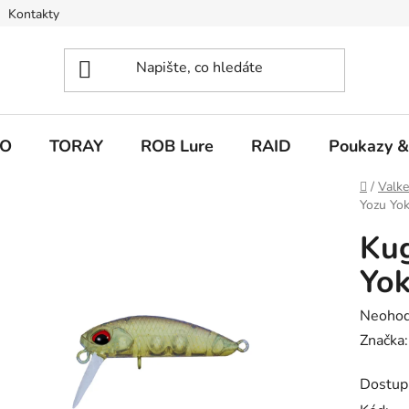
Kontakty
O
TORAY
ROB Lure
RAID
Poukazy &
Domů
/
Valk
Yozu Yo
Ku
Yo
Průměr
Neoho
hodnoc
Značka
produk
Dostup
je