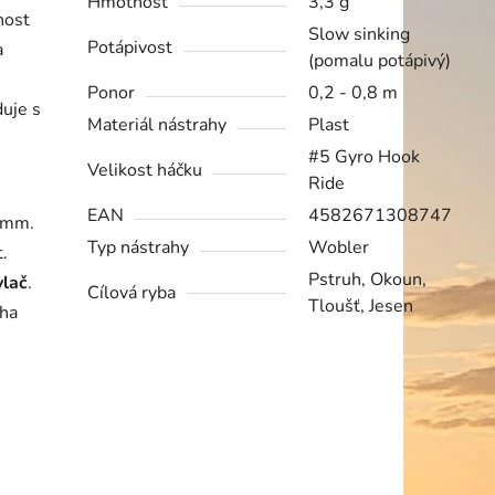
Hmotnost
3,3 g
nost
Slow sinking
Potápivost
a
(pomalu potápivý)
Ponor
0,2 - 0,8 m
uje s
Materiál nástrahy
Plast
#5 Gyro Hook
Velikost háčku
Ride
EAN
4582671308747
 mm.
Typ nástrahy
Wobler
.
Pstruh, Okoun,
vlač
.
Cílová ryba
Tloušť, Jesen
oha