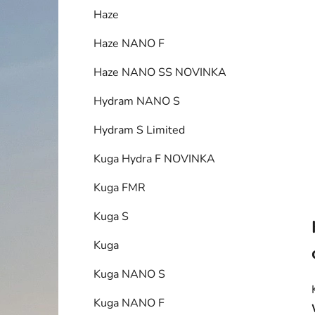
í
Haze
p
a
Haze NANO F
n
Haze NANO SS NOVINKA
e
l
Hydram NANO S
Hydram S Limited
Kuga Hydra F NOVINKA
Kuga FMR
Kuga S
Kuga
Kuga NANO S
Kuga NANO F