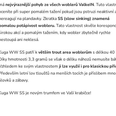
má
nejvýraznější pohyb ze všech woblerů ValkeIN
. Tuto vlast
oceníte při super pomalém tažení pokud jsou pstruzi neaktivní 
nereagují na plandavky.
Zkratka
SS (slow sinking) znamená
pomalou potápivost wobleru.
Tato vlastnost skvěle korespond
širokou akcí a pomalým tažením, kdy wobler zbytečně rychle
nestoupá ani neklesá.
Kuga WW SS patří k
větším trout area woblerům
s délkou 40
Díky hmotnosti 3,3 gramů se však o délku náhozů nemusíte bát
Vzhledem ke svým vlastnostem
ji lze využií i pro klasickou pří
Především letní lov tloušťů na menších tocích je příslibem mn
úlovků a zábavy.
Kuga WW SS je novým trumfem ve Vaší krabičce!