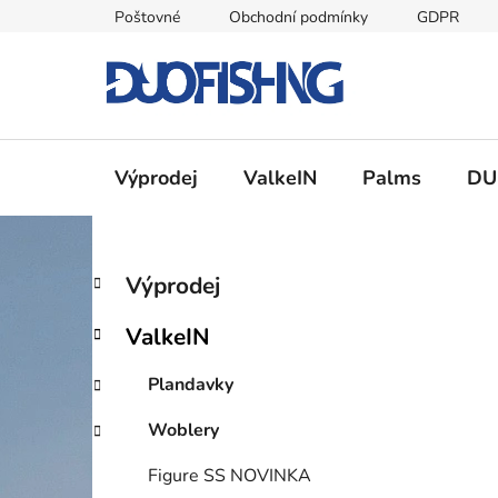
Přejít
Poštovné
Obchodní podmínky
GDPR
na
obsah
Výprodej
ValkeIN
Palms
DU
P
K
Přeskočit
Výprodej
a
kategorie
o
t
s
ValkeIN
e
t
g
r
Plandavky
o
a
r
Woblery
i
n
e
n
Figure SS NOVINKA