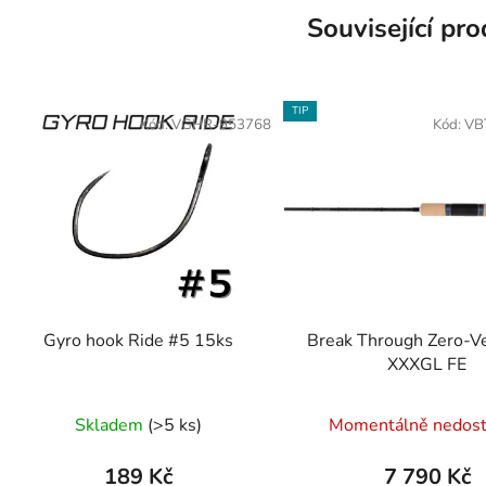
Související pr
TIP
Kód:
VGHR-953768
Kód:
VB
Gyro hook Ride #5 15ks
Break Through Zero-V
XXXGL FE
Průměr
Skladem
(>5 ks)
Momentálně nedos
hodnoc
produk
189 Kč
7 790 Kč