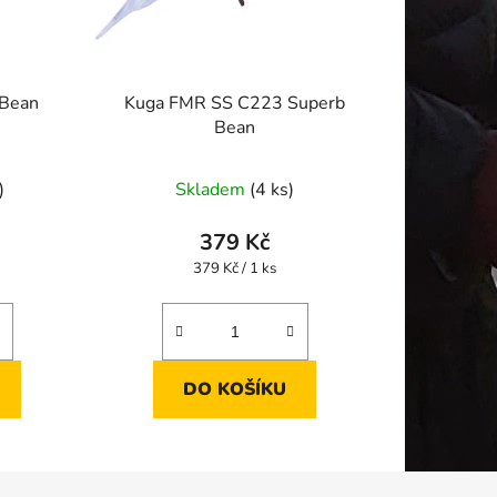
 Bean
Kuga FMR SS C223 Superb
Bean
)
Skladem
(4 ks)
379 Kč
Měrná
379 Kč / 1 ks
cena:
DO KOŠÍKU