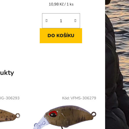
Měrná
10,98 Kč / 1 ks
cena:
ek.
DO KOŠÍKU
ukty
UG-306293
Kód:
VFMS-306279