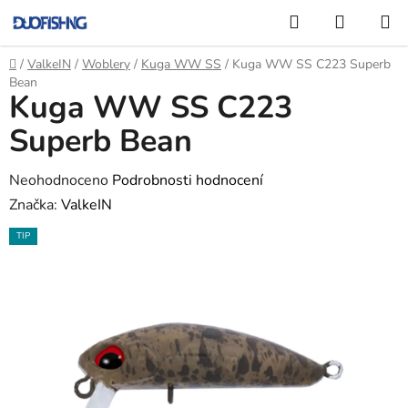
Přejít
Hledat
NÁKUP
na
KOŠÍK
obsah
Domů
/
ValkeIN
/
Woblery
/
Kuga WW SS
/
Kuga WW SS C223 Superb
Bean
Kuga WW SS C223
Superb Bean
Průměrné
Neohodnoceno
Podrobnosti hodnocení
hodnocení
Značka:
ValkeIN
produktu
TIP
je
0,0
z
5
hvězdiček.