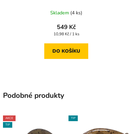
Skladem
(4 ks)
549 Kč
Měrná
10,98 Kč / 1 ks
cena:
DO KOŠÍKU
Podobné produkty
AKCE
TIP
TIP