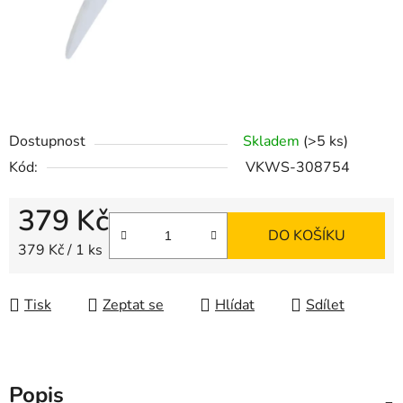
Dostupnost
Skladem
(>5 ks)
Kód:
VKWS-308754
379 Kč
DO KOŠÍKU
Měrná cena:
379 Kč / 1 ks
Tisk
Zeptat se
Hlídat
Sdílet
Popis