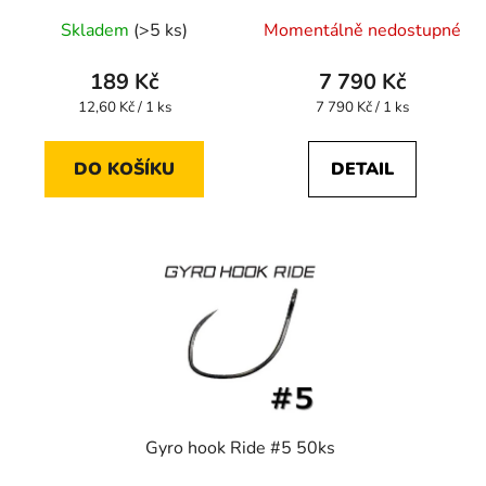
Průměrné
Skladem
(>5 ks)
Momentálně nedostupné
hodnocení
produktu
189 Kč
7 790 Kč
je
Měrná
Měrná
12,60 Kč / 1 ks
7 790 Kč / 1 ks
cena:
cena:
5,0
z
DO KOŠÍKU
DETAIL
5
hvězdiček.
Gyro hook Ride #5 50ks