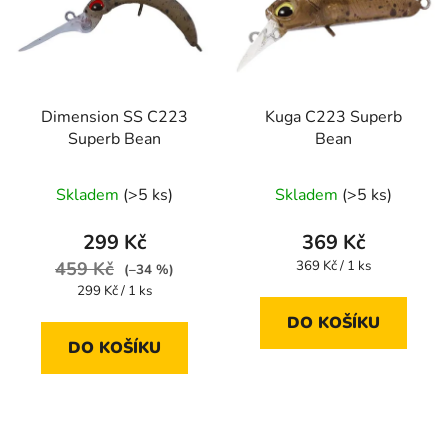
Dimension SS C223
Kuga C223 Superb
Superb Bean
Bean
Skladem
(>5 ks)
Skladem
(>5 ks)
299 Kč
369 Kč
Měrná
459 Kč
369 Kč / 1 ks
(–34 %)
cena:
Měrná
299 Kč / 1 ks
cena:
DO KOŠÍKU
DO KOŠÍKU