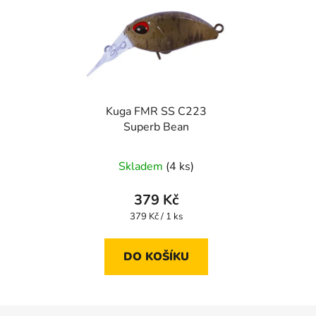
Kuga FMR SS C223
Superb Bean
Skladem
(4 ks)
379 Kč
Měrná
379 Kč / 1 ks
cena:
DO KOŠÍKU
Z