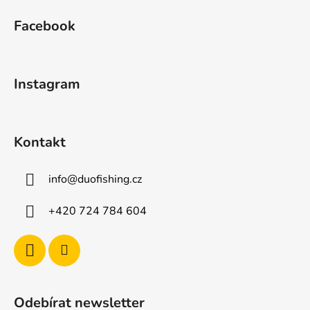
á
Facebook
p
a
t
Instagram
í
Kontakt
info
@
duofishing.cz
+420 724 784 604
Odebírat newsletter