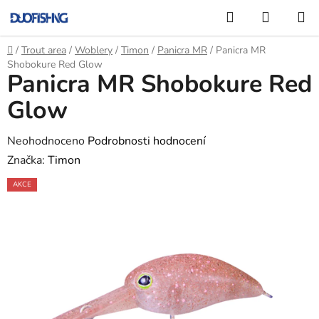
Přejít
Hledat
NÁKUP
na
KOŠÍK
obsah
Domů
/
Trout area
/
Woblery
/
Timon
/
Panicra MR
/
Panicra MR
Shobokure Red Glow
Panicra MR Shobokure Red
Glow
Průměrné
Neohodnoceno
Podrobnosti hodnocení
hodnocení
Značka:
Timon
produktu
AKCE
je
0,0
z
5
hvězdiček.