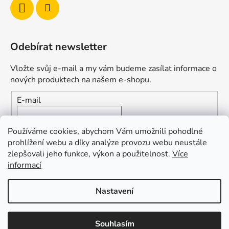
Odebírat newsletter
Vložte svůj e-mail a my vám budeme zasílat informace o
nových produktech na našem e-shopu.
E-mail
Vložením e-mailu souhlasíte s
podmínkami ochrany
Používáme cookies, abychom Vám umožnili pohodlné
osobních údajů
prohlížení webu a díky analýze provozu webu neustále
zlepšovali jeho funkce, výkon a použitelnost.
Více
PŘIHLÁSIT SE
informací
Nastavení
Vytvořil Shoptet
Souhlasím
Copyright 2026
Duofishing
. Všechna práva vyhrazena.