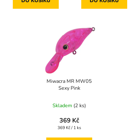
DO KOŠÍKU
DO KOŠÍKU
Miwacra MR MW05
Sexy Pink
Skladem
(2 ks)
369 Kč
Měrná
369 Kč / 1 ks
cena: