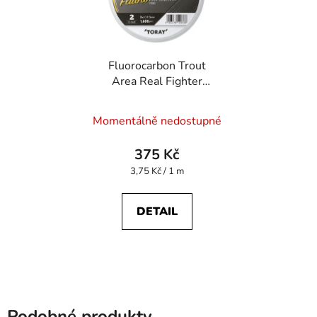
Fluorocarbon Trout
Area Real Fighter
Fluoro 100 m 0,123
mm
Momentálně nedostupné
375 Kč
Měrná
3,75 Kč / 1 m
cena:
DETAIL
Podobné produkty