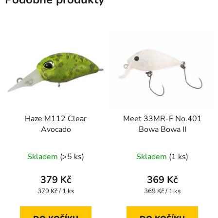
Haze M112 Clear
Meet 33MR-F No.401
Avocado
Bowa Bowa II
Skladem
(>5 ks)
Skladem
(1 ks)
379 Kč
369 Kč
Měrná
Měrná
379 Kč / 1 ks
369 Kč / 1 ks
cena:
cena: