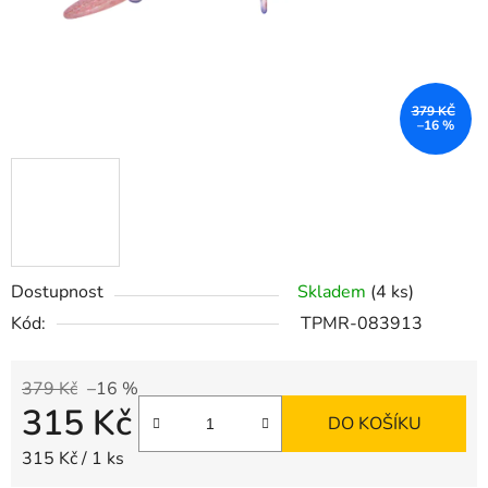
379 KČ
–16 %
Dostupnost
Skladem
(4 ks)
Kód:
TPMR-083913
379 Kč
–16 %
315 Kč
DO KOŠÍKU
Měrná cena:
315 Kč / 1 ks