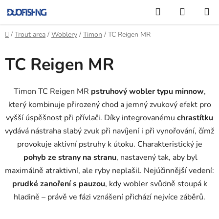
Přejít
Hledat
NÁKUP
na
KOŠÍK
obsah
Domů
/
Trout area
/
Woblery
/
Timon
/
TC Reigen MR
TC Reigen MR
Timon
TC Reigen MR
pstruhový wobler typu minnow
,
který kombinuje přirozený chod a jemný zvukový efekt pro
vyšší úspěšnost při přívlači. Díky integrovanému
chrastítku
vydává nástraha slabý zvuk při navíjení i při vynořování, čímž
provokuje aktivní pstruhy k útoku. Charakteristický je
pohyb ze strany na stranu
, nastavený tak, aby byl
maximálně atraktivní, ale ryby neplašil. Nejúčinnější vedení:
prudké zanoření s pauzou
, kdy wobler svůdně stoupá k
hladině – právě ve fázi vznášení přichází nejvíce záběrů.