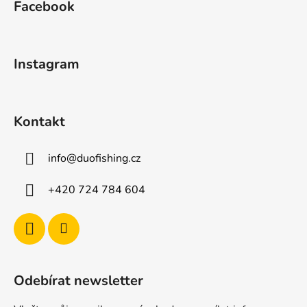
d
Facebook
p
a
a
c
t
í
Instagram
p
í
r
v
k
Kontakt
y
v
ý
info
@
duofishing.cz
p
i
+420 724 784 604
s
u
Odebírat newsletter