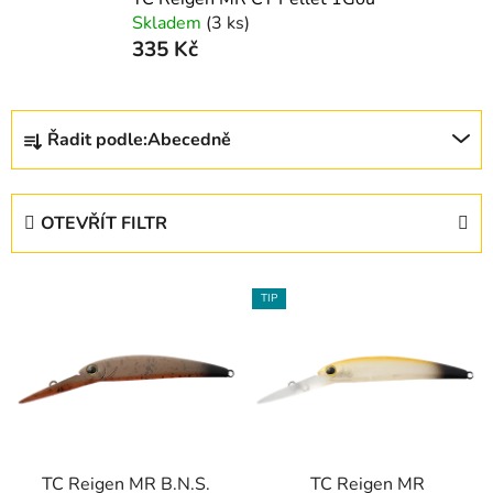
Skladem
(3 ks)
335 Kč
Ř
Řadit podle:
Abecedně
a
z
e
OTEVŘÍT FILTR
n
í
V
p
TIP
ý
r
p
o
i
d
s
u
p
k
r
t
TC Reigen MR B.N.S.
TC Reigen MR
o