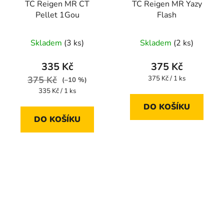
TC Reigen MR CT
TC Reigen MR Yazy
Pellet 1Gou
Flash
Skladem
(3 ks)
Skladem
(2 ks)
335 Kč
375 Kč
Měrná
375 Kč
375 Kč / 1 ks
(–10 %)
cena:
Měrná
335 Kč / 1 ks
cena:
DO KOŠÍKU
DO KOŠÍKU