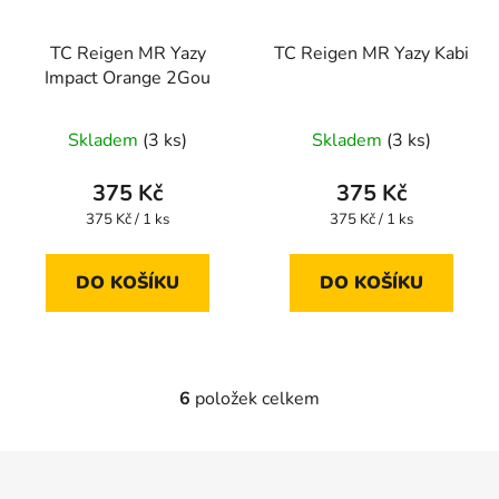
TC Reigen MR Yazy
TC Reigen MR Yazy Kabi
Impact Orange 2Gou
Skladem
(3 ks)
Skladem
(3 ks)
375 Kč
375 Kč
Měrná
Měrná
375 Kč / 1 ks
375 Kč / 1 ks
cena:
cena:
DO KOŠÍKU
DO KOŠÍKU
6
položek celkem
O
v
l
Z
á
á