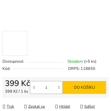
Dostupnost
Skladem
(>5 ks)
Kód:
DRPS-118655
399 Kč
DO KOŠÍKU
Měrná cena:
399 Kč / 1 ks
Tisk
Zeptat se
Hlídat
Sdílet