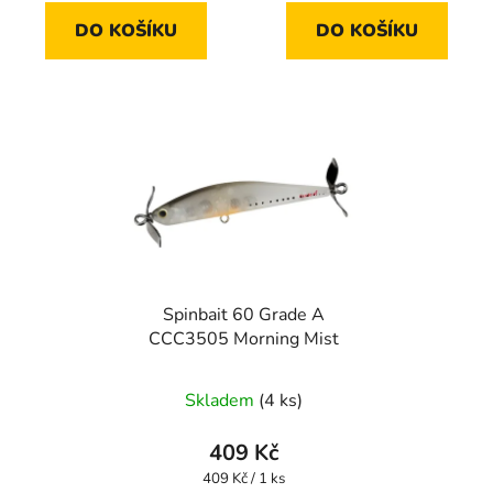
DO KOŠÍKU
DO KOŠÍKU
Spinbait 60 Grade A
CCC3505 Morning Mist
Skladem
(4 ks)
409 Kč
Měrná
409 Kč / 1 ks