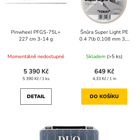
Pinwheel PFGS-75L+
Šnůra Super Light PE
227 cm 3-14 g
0.4 7lb 0,108 mm 3,2
kg 150 m
Průměrné
Momentálně nedostupné
Skladem
(>5 ks)
hodnocení
produktu
5 390 Kč
649 Kč
je
Měrná
Měrná
5 390 Kč / 1 ks
4,33 Kč / 1 m
cena:
cena:
4,3
z
DETAIL
DO KOŠÍKU
5
hvězdiček.