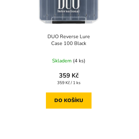
DUO Reverse Lure
Case 100 Black
Skladem
(4 ks)
359 Kč
Měrná
359 Kč / 1 ks
cena:
DO KOŠÍKU