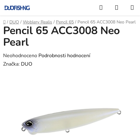
Přejít
Hledat
NÁKUP
na
KOŠÍK
obsah
Domů
/
DUO
/
Woblery Realis
/
Pencil 65
/
Pencil 65 ACC3008 Neo Pearl
Pencil 65 ACC3008 Neo
Pearl
Průměrné
Neohodnoceno
Podrobnosti hodnocení
hodnocení
Značka:
DUO
produktu
je
0,0
z
5
hvězdiček.