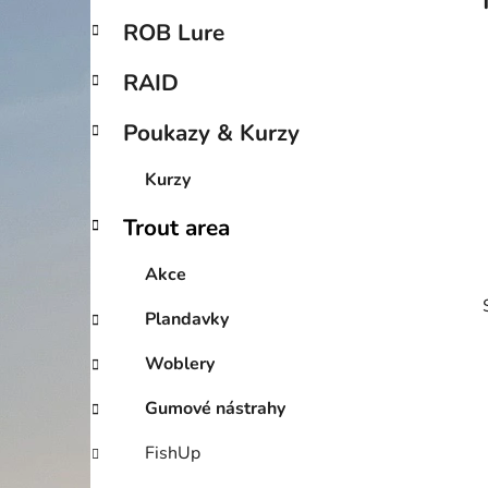
p
ROB Lure
a
n
RAID
e
Poukazy & Kurzy
l
Kurzy
Trout area
Akce
Plandavky
Woblery
Gumové nástrahy
FishUp