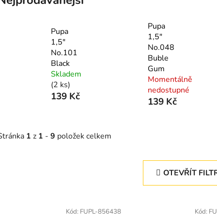
Pupa
Pupa
1,5"
1,5"
No.048
No.101
Buble
Black
Gum
Skladem
Momentálně
(2 ks)
nedostupné
139 Kč
139 Kč
Stránka
1
z
1
-
9
položek celkem
OTEVŘÍT FILT
V
ý
Kód:
FUPL-856438
Kód:
FU