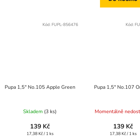
Kód:
FUPL-856476
Kód:
FU
Pupa 1,5" No.105 Apple Green
Pupa 1,5" No.107 O
Skladem
(3 ks)
Momentálně nedos
139 Kč
139 Kč
Měrná
Měrná
17,38 Kč / 1 ks
17,38 Kč / 1 ks
cena:
cena: