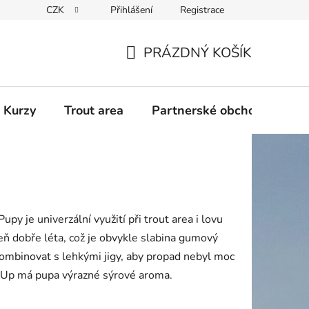
CZK
Přihlášení
Registrace
PRÁZDNÝ KOŠÍK
NÁKUPNÍ
KOŠÍK
 Kurzy
Trout area
Partnerské obchody
y je univerzální využití při trout area i lovu
ň dobře léta, což je obvykle slabina gumový
kombinovat s lehkými jigy, aby propad nebyl moc
shUp má pupa výrazné sýrové aroma.