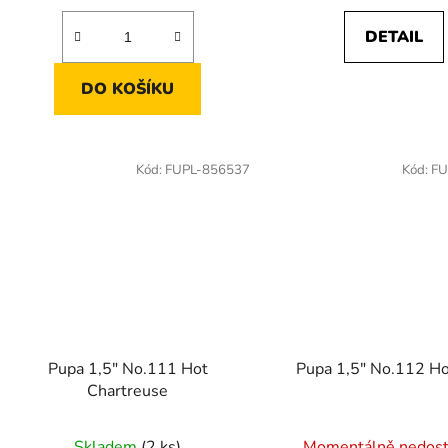
DETAIL
DO KOŠÍKU
Kód:
FUPL-856537
Kód:
FU
Pupa 1,5" No.111 Hot
Pupa 1,5" No.112 Ho
Chartreuse
Skladem
(2 ks)
Momentálně nedos