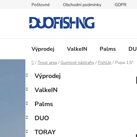
Přejít
Poštovné
Obchodní podmínky
GDPR
na
obsah
Výprodej
ValkeIN
Palms
DU
Domů
/
Trout area
/
Gumové nástrahy
/
FishUp
/
Pupa 1,5"
P
K
Přeskočit
Výprodej
a
kategorie
o
t
s
ValkeIN
e
t
g
r
Palms
o
a
r
DUO
i
n
e
n
TORAY
í