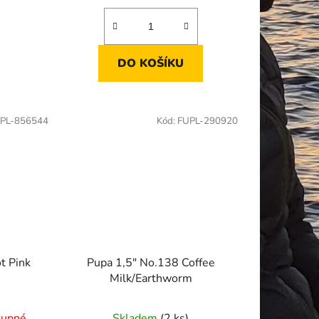
DO KOŠÍKU
PL-856544
Kód:
FUPL-290920
t Pink
Pupa 1,5" No.138 Coffee
Milk/Earthworm
tupné
Skladem
(2 ks)