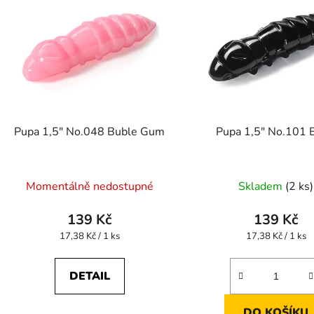
p
s
p
r
o
d
Pupa 1,5" No.048 Buble Gum
Pupa 1,5" No.101 
u
k
t
Momentálně nedostupné
Skladem
(2 ks)
ů
139 Kč
139 Kč
Měrná
Měrná
17,38 Kč / 1 ks
17,38 Kč / 1 ks
cena:
cena:
DETAIL
DO KOŠÍKU