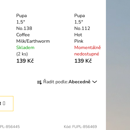
Pupa
Pupa
1,5"
1,5"
No.138
No.112
Coffee
Hot
Milk/Earthworm
Pink
Skladem
Momentálně
(2 ks)
nedostupné
139 Kč
139 Kč
Ř
Řadit podle:
Abecedně
a
z
e
R
n
í
p
PL-856445
Kód:
FUPL-856469