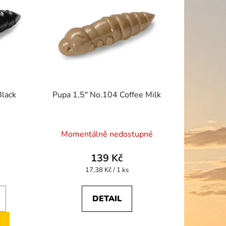
r
o
d
u
k
t
ů
Black
Pupa 1,5" No.104 Coffee Milk
Momentálně nedostupné
139 Kč
Měrná
17,38 Kč / 1 ks
cena:
DETAIL