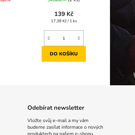
139 Kč
Měrná
17,38 Kč / 1 ks
cena:
DO KOŠÍKU
Odebírat newsletter
Vložte svůj e-mail a my vám
budeme zasílat informace o nových
produktech na našem e-shopu.