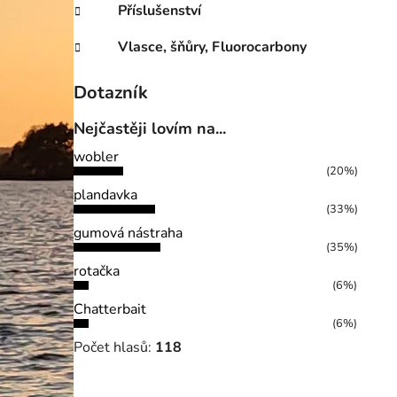
Příslušenství
Vlasce, šňůry, Fluorocarbony
Dotazník
Nejčastěji lovím na...
wobler
(20%)
plandavka
(33%)
gumová nástraha
(35%)
rotačka
(6%)
Chatterbait
(6%)
Počet hlasů:
118