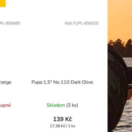
PL-856490
Kód:
FUPL-856520
range
Pupa 1,5" No.110 Dark Olive
tupné
Skladem
(3 ks)
139 Kč
Měrná
17,38 Kč / 1 ks
cena: