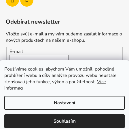
Odebírat newsletter
Vložte svůj e-mail a my vám budeme zasílat informace o
nových produktech na našem e-shopu.
E-mail
Vložením e-mailu souhlasíte s
podmínkami ochrany
Používáme cookies, abychom Vám umožnili pohodlné
osobních údajů
prohlížení webu a díky analýze provozu webu neustále
zlepšovali jeho funkce, výkon a použitelnost.
Více
PŘIHLÁSIT SE
informací
Nastavení
Vytvořil Shoptet
Souhlasím
Copyright 2026
Duofishing
. Všechna práva vyhrazena.