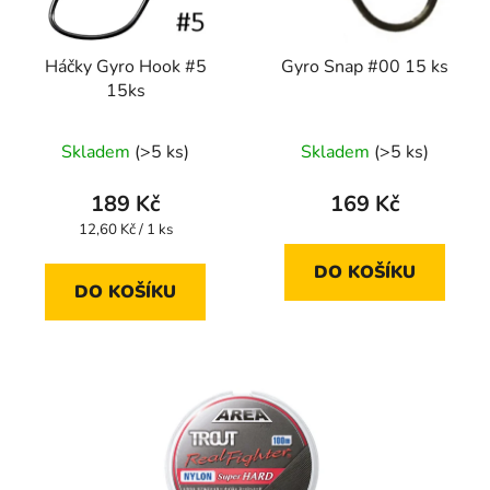
Háčky Gyro Hook #5
Gyro Snap #00 15 ks
15ks
Skladem
(>5 ks)
Skladem
(>5 ks)
189 Kč
169 Kč
Měrná
12,60 Kč / 1 ks
cena:
DO KOŠÍKU
DO KOŠÍKU