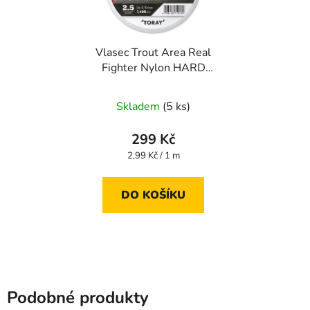
Vlasec Trout Area Real
Fighter Nylon HARD
100 m 0,117 mm
Skladem
(5 ks)
299 Kč
Měrná
2,99 Kč / 1 m
cena:
DO KOŠÍKU
Podobné produkty