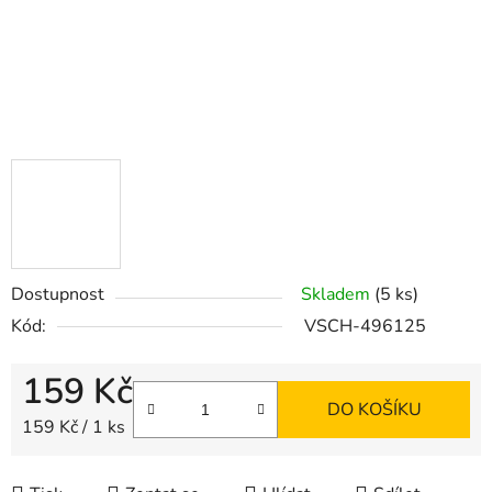
Dostupnost
Skladem
(5 ks)
Kód:
VSCH-496125
159 Kč
DO KOŠÍKU
Měrná cena:
159 Kč / 1 ks