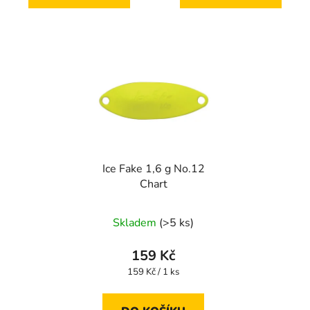
Ice Fake 1,6 g No.12
Chart
Skladem
(>5 ks)
159 Kč
Měrná
159 Kč / 1 ks
cena: