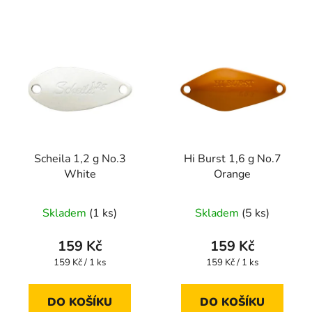
Scheila 1,2 g No.3
Hi Burst 1,6 g No.7
White
Orange
Skladem
(1 ks)
Skladem
(5 ks)
159 Kč
159 Kč
Měrná
Měrná
159 Kč / 1 ks
159 Kč / 1 ks
cena:
cena:
DO KOŠÍKU
DO KOŠÍKU