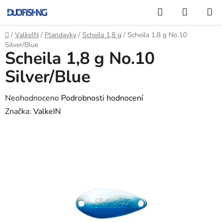
Přejít
Hledat
NÁKUP
na
KOŠÍK
obsah
Domů
/
ValkeIN
/
Plandavky
/
Scheila 1,8 g
/
Scheila 1,8 g No.10
Silver/Blue
Scheila 1,8 g No.10
Silver/Blue
Průměrné
Neohodnoceno
Podrobnosti hodnocení
hodnocení
Značka:
ValkeIN
produktu
je
0,0
z
5
hvězdiček.