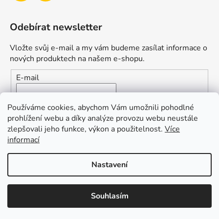
Odebírat newsletter
Vložte svůj e-mail a my vám budeme zasílat informace o
nových produktech na našem e-shopu.
E-mail
Vložením e-mailu souhlasíte s
podmínkami ochrany
Používáme cookies, abychom Vám umožnili pohodlné
osobních údajů
prohlížení webu a díky analýze provozu webu neustále
zlepšovali jeho funkce, výkon a použitelnost.
Více
PŘIHLÁSIT SE
informací
Nastavení
Vytvořil Shoptet
Souhlasím
Copyright 2026
Duofishing
. Všechna práva vyhrazena.
Upravit nastavení cookies