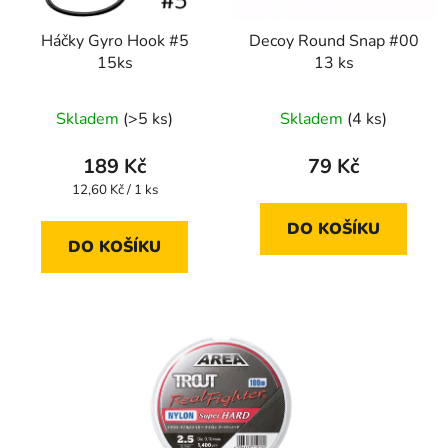
Háčky Gyro Hook #5
Decoy Round Snap #00
15ks
13 ks
Skladem
(>5 ks)
Skladem
(4 ks)
189 Kč
79 Kč
Měrná
12,60 Kč / 1 ks
cena:
DO KOŠÍKU
DO KOŠÍKU