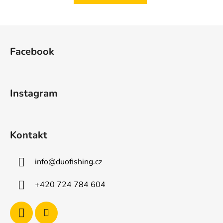
Z
á
Facebook
p
a
t
Instagram
í
Kontakt
info
@
duofishing.cz
+420 724 784 604