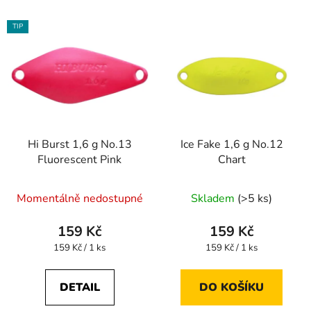
TIP
Hi Burst 1,6 g No.13
Ice Fake 1,6 g No.12
Fluorescent Pink
Chart
Momentálně nedostupné
Skladem
(>5 ks)
159 Kč
159 Kč
Měrná
Měrná
159 Kč / 1 ks
159 Kč / 1 ks
cena:
cena:
DETAIL
DO KOŠÍKU