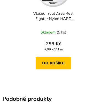
Vlasec Trout Area Real
Fighter Nylon HARD
100 m 0,117 mm
Skladem
(5 ks)
299 Kč
Měrná
2,99 Kč / 1 m
cena:
DO KOŠÍKU
Podobné produkty