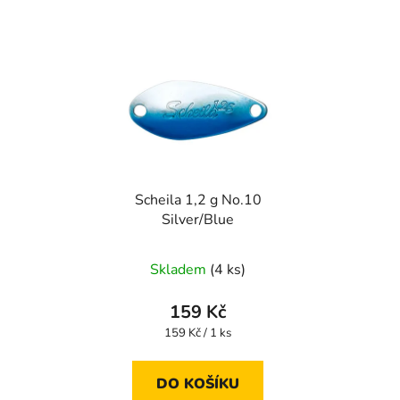
Scheila 1,2 g No.10
Silver/Blue
Skladem
(4 ks)
159 Kč
Měrná
159 Kč / 1 ks
cena:
DO KOŠÍKU