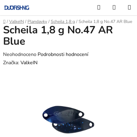
Přejít
Hledat
NÁKUP
na
KOŠÍK
obsah
Domů
/
ValkeIN
/
Plandavky
/
Scheila 1,8 g
/
Scheila 1,8 g No.47 AR Blue
Scheila 1,8 g No.47 AR
Blue
Průměrné
Neohodnoceno
Podrobnosti hodnocení
hodnocení
Značka:
ValkeIN
produktu
je
0,0
z
5
hvězdiček.