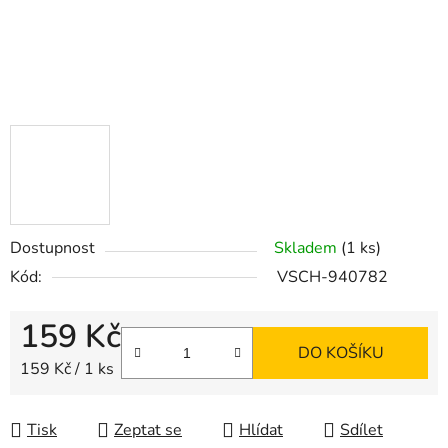
Dostupnost
Skladem
(1 ks)
Kód:
VSCH-940782
159 Kč
DO KOŠÍKU
Měrná cena:
159 Kč / 1 ks
Tisk
Zeptat se
Hlídat
Sdílet