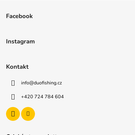
Z
á
Facebook
p
a
t
Instagram
í
Kontakt
info
@
duofishing.cz
+420 724 784 604