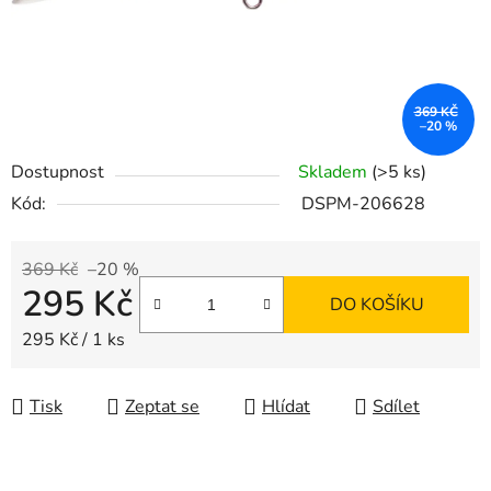
369 KČ
–20 %
Dostupnost
Skladem
(>5 ks)
Kód:
DSPM-206628
369 Kč
–20 %
295 Kč
DO KOŠÍKU
Měrná cena:
295 Kč / 1 ks
Tisk
Zeptat se
Hlídat
Sdílet