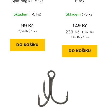
Split ring #1 39 ks
Black
Skladem
(>5 ks)
Skladem
(>5 ks)
99 Kč
149 Kč
Měrná
2,54 Kč / 1 ks
239 Kč
(–37 %)
cena:
Měrná
149 Kč / 1 ks
cena:
DO KOŠÍKU
DO KOŠÍKU