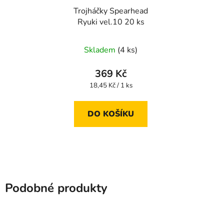
Trojháčky Spearhead
Ryuki vel.10 20 ks
Skladem
(4 ks)
369 Kč
Měrná
18,45 Kč / 1 ks
cena:
DO KOŠÍKU
Podobné produkty