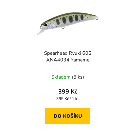
Spearhead Ryuki 60S
ANA4034 Yamame
Skladem
(5 ks)
399 Kč
Měrná
399 Kč / 1 ks
cena:
DO KOŠÍKU