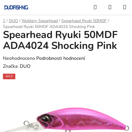
Přejít
Hledat
NÁKUP
na
KOŠÍK
obsah
Domů
/
DUO
/
Woblery Spearhead
/
Spearhaed Ryuki 50MDF
/
Spearhead Ryuki 50MDF ADA4024 Shocking Pink
Spearhead Ryuki 50MDF
ADA4024 Shocking Pink
Průměrné
Neohodnoceno
Podrobnosti hodnocení
hodnocení
Značka:
DUO
produktu
AKCE
je
0,0
z
5
hvězdiček.