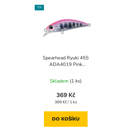
TIP
Spearhead Ryuki 45S
ADA4019 Pink
Yamame
Skladem
(1 ks)
369 Kč
Měrná
369 Kč / 1 ks
cena:
DO KOŠÍKU