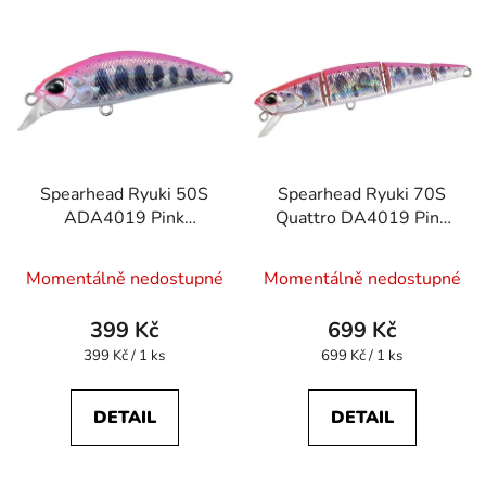
Spearhead Ryuki 50S
Spearhead Ryuki 70S
ADA4019 Pink
Quattro DA4019 Pink
Yamame
Yamame
Momentálně nedostupné
Momentálně nedostupné
399 Kč
699 Kč
Měrná
Měrná
399 Kč / 1 ks
699 Kč / 1 ks
cena:
cena:
DETAIL
DETAIL