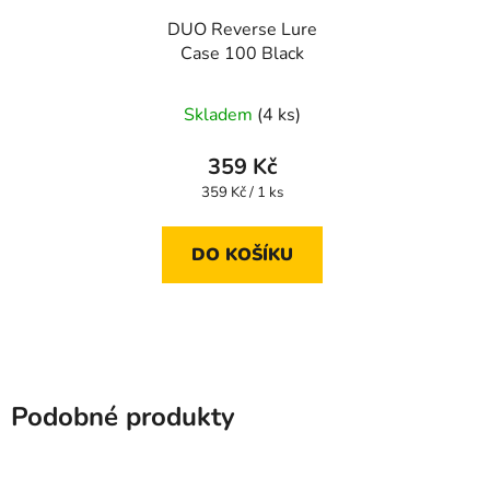
DUO Reverse Lure
Case 100 Black
Skladem
(4 ks)
359 Kč
Měrná
359 Kč / 1 ks
cena:
DO KOŠÍKU
Podobné produkty