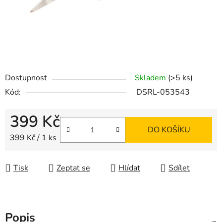
Dostupnost
Skladem
(>5 ks)
Kód:
DSRL-053543
399 Kč
DO KOŠÍKU
Měrná cena:
399 Kč / 1 ks
Tisk
Zeptat se
Hlídat
Sdílet
Popis