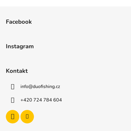
Z
á
Facebook
p
a
t
Instagram
í
Kontakt
info
@
duofishing.cz
+420 724 784 604