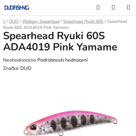
Přejít
Hledat
NÁKUP
na
KOŠÍK
obsah
Domů
/
DUO
/
Woblery Spearhead
/
Spearhead Ryuki 60S
/
Spearhead
Ryuki 60S ADA4019 Pink Yamame
Spearhead Ryuki 60S
ADA4019 Pink Yamame
Průměrné
Neohodnoceno
Podrobnosti hodnocení
hodnocení
Značka:
DUO
produktu
je
0,0
z
5
hvězdiček.