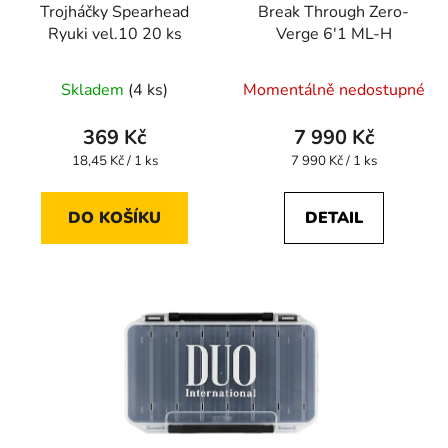
Trojháčky Spearhead
Break Through Zero-
Ryuki vel.10 20 ks
Verge 6'1 ML-H
Skladem
(4 ks)
Momentálně nedostupné
369 Kč
7 990 Kč
Měrná
Měrná
18,45 Kč / 1 ks
7 990 Kč / 1 ks
cena:
cena:
DO KOŠÍKU
DETAIL