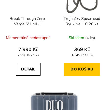
Break Through Zero-
Trojháčky Spearhead
Verge 6'1 ML-H
Ryuki vel.10 20 ks
Momentálně nedostupné
Skladem
(4 ks)
7 990 Kč
369 Kč
Měrná
Měrná
7 990 Kč / 1 ks
18,45 Kč / 1 ks
cena:
cena:
DETAIL
DO KOŠÍKU