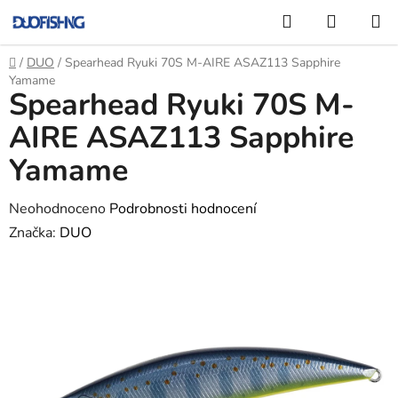
Přejít
Hledat
NÁKUP
na
KOŠÍK
obsah
Domů
/
DUO
/
Spearhead Ryuki 70S M-AIRE ASAZ113 Sapphire
Yamame
Spearhead Ryuki 70S M-
AIRE ASAZ113 Sapphire
Yamame
Průměrné
Neohodnoceno
Podrobnosti hodnocení
hodnocení
Značka:
DUO
produktu
je
0,0
z
5
hvězdiček.