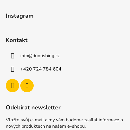
a
t
Instagram
í
Kontakt
info
@
duofishing.cz
+420 724 784 604
Odebírat newsletter
Vložte svůj e-mail a my vám budeme zasílat informace o
nových produktech na našem e-shopu.