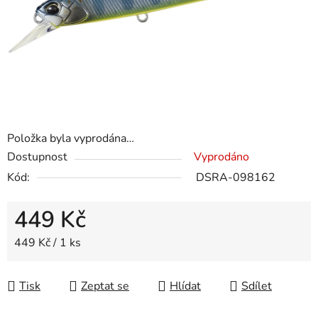
Položka byla vyprodána…
Dostupnost
Vyprodáno
Kód:
DSRA-098162
449 Kč
Měrná cena:
449 Kč / 1 ks
Tisk
Zeptat se
Hlídat
Sdílet