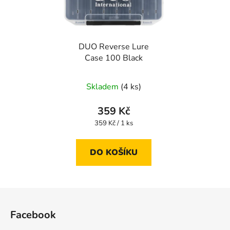
DUO Reverse Lure
Case 100 Black
Skladem
(4 ks)
359 Kč
Měrná
359 Kč / 1 ks
cena:
DO KOŠÍKU
Z
á
Facebook
p