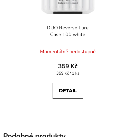
DUO Reverse Lure
Case 100 white
Momentálně nedostupné
359 Kč
Měrná
359 Kč / 1 ks
cena:
DETAIL
Podobné produkty