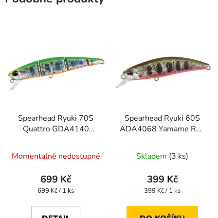
Spearhead Ryuki 70S
Spearhead Ryuki 60S
Quattro GDA4140
ADA4068 Yamame Red
Lime Yamame OB
Belly
Momentálně nedostupné
Skladem
(3 ks)
699 Kč
399 Kč
Měrná
Měrná
699 Kč / 1 ks
399 Kč / 1 ks
cena:
cena: