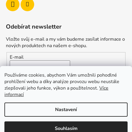
Odebírat newsletter
Vložte svůj e-mail a my vám budeme zasílat informace o
nových produktech na našem e-shopu.
E-mail
Vložením e-mailu souhlasíte s
podmínkami ochrany
Používáme cookies, abychom Vám umožnili pohodlné
osobních údajů
prohlížení webu a díky analýze provozu webu neustále
zlepšovali jeho funkce, výkon a použitelnost.
Více
PŘIHLÁSIT SE
informací
Nastavení
Vytvořil Shoptet
Souhlasím
Copyright 2026
Duofishing
. Všechna práva vyhrazena.