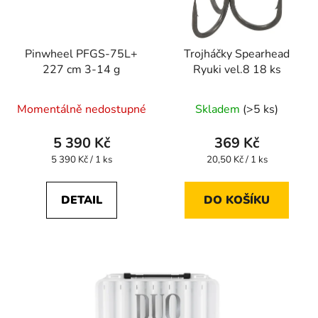
Pinwheel PFGS-75L+
Trojháčky Spearhead
227 cm 3-14 g
Ryuki vel.8 18 ks
Průměrné
Momentálně nedostupné
Skladem
(>5 ks)
hodnocení
produktu
5 390 Kč
369 Kč
je
Měrná
Měrná
5 390 Kč / 1 ks
20,50 Kč / 1 ks
cena:
cena:
4,3
z
DETAIL
DO KOŠÍKU
5
hvězdiček.