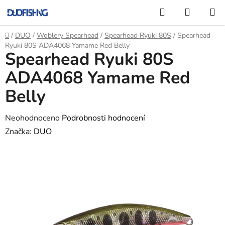
Přejít
Hledat
NÁKUP
na
KOŠÍK
obsah
Domů
/
DUO
/
Woblery Spearhead
/
Spearhead Ryuki 80S
/
Spearhead
Ryuki 80S ADA4068 Yamame Red Belly
Spearhead Ryuki 80S
ADA4068 Yamame Red
Belly
Průměrné
Neohodnoceno
Podrobnosti hodnocení
hodnocení
Značka:
DUO
produktu
je
0,0
z
5
hvězdiček.