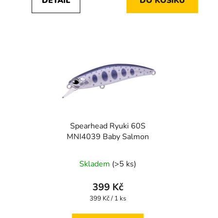
DETAIL
DO KOŠÍKU
Spearhead Ryuki 60S
MNI4039 Baby Salmon
Skladem
(>5 ks)
399 Kč
Měrná
399 Kč / 1 ks
cena: