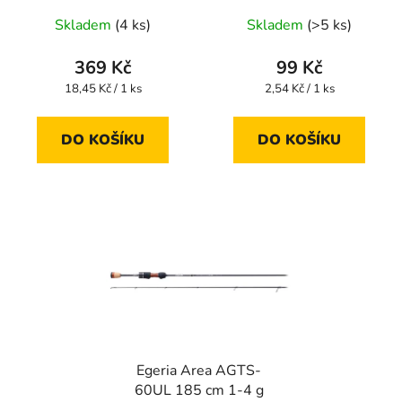
Skladem
(4 ks)
Skladem
(>5 ks)
369 Kč
99 Kč
Měrná
Měrná
18,45 Kč / 1 ks
2,54 Kč / 1 ks
cena:
cena:
DO KOŠÍKU
DO KOŠÍKU
Egeria Area AGTS-
60UL 185 cm 1-4 g