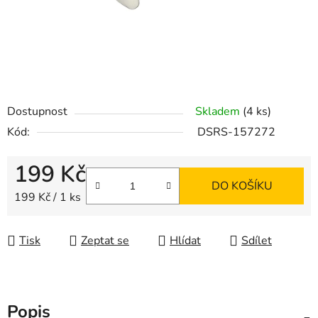
Dostupnost
Skladem
(4 ks)
Kód:
DSRS-157272
199 Kč
DO KOŠÍKU
Měrná cena:
199 Kč / 1 ks
Tisk
Zeptat se
Hlídat
Sdílet
Popis