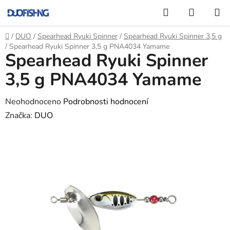
Přejít
Hledat
NÁKUP
na
KOŠÍK
obsah
Domů
/
DUO
/
Spearhead Ryuki Spinner
/
Spearhead Ryuki Spinner 3,5 g
/
Spearhead Ryuki Spinner 3,5 g PNA4034 Yamame
Spearhead Ryuki Spinner
3,5 g PNA4034 Yamame
Průměrné
Neohodnoceno
Podrobnosti hodnocení
hodnocení
Značka:
DUO
produktu
je
0,0
z
5
hvězdiček.