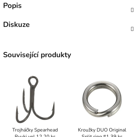
Popis
Diskuze
Související produkty
Trojháčky Spearhead
Kroužky DUO Original
Ryuki vel.12 20 ks
Split ring #1 39 ks