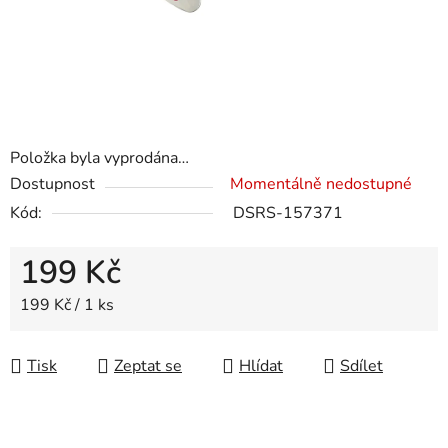
Položka byla vyprodána…
Dostupnost
Momentálně nedostupné
Kód:
DSRS-157371
199 Kč
Měrná cena:
199 Kč / 1 ks
Tisk
Zeptat se
Hlídat
Sdílet