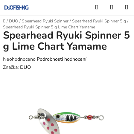
Přejít
Hledat
NÁKUP
na
KOŠÍK
obsah
Domů
/
DUO
/
Spearhead Ryuki Spinner
/
Spearhead Ryuki Spinner 5 g
/
Spearhead Ryuki Spinner 5 g Lime Chart Yamame
Spearhead Ryuki Spinner 5
g Lime Chart Yamame
Průměrné
Neohodnoceno
Podrobnosti hodnocení
hodnocení
Značka:
DUO
produktu
je
0,0
z
5
hvězdiček.