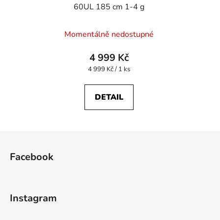
60UL 185 cm 1-4 g
Momentálně nedostupné
4 999 Kč
Měrná
4 999 Kč / 1 ks
cena:
DETAIL
Z
á
Facebook
p
a
t
Instagram
í