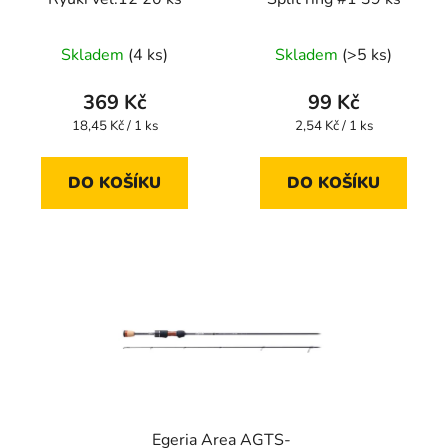
Skladem
(4 ks)
Skladem
(>5 ks)
369 Kč
99 Kč
Měrná
Měrná
18,45 Kč / 1 ks
2,54 Kč / 1 ks
cena:
cena:
DO KOŠÍKU
DO KOŠÍKU
Egeria Area AGTS-