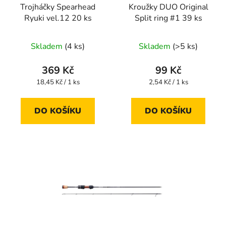
Trojháčky Spearhead
Kroužky DUO Original
Ryuki vel.12 20 ks
Split ring #1 39 ks
Skladem
(4 ks)
Skladem
(>5 ks)
369 Kč
99 Kč
Měrná
Měrná
18,45 Kč / 1 ks
2,54 Kč / 1 ks
cena:
cena:
DO KOŠÍKU
DO KOŠÍKU