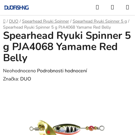
Přejít
Hledat
NÁKUP
na
KOŠÍK
obsah
Domů
/
DUO
/
Spearhead Ryuki Spinner
/
Spearhead Ryuki Spinner 5 g
/
Spearhead Ryuki Spinner 5 g PJA4068 Yamame Red Belly
Spearhead Ryuki Spinner 5
g PJA4068 Yamame Red
Belly
Průměrné
Neohodnoceno
Podrobnosti hodnocení
hodnocení
Značka:
DUO
produktu
je
0,0
z
5
hvězdiček.