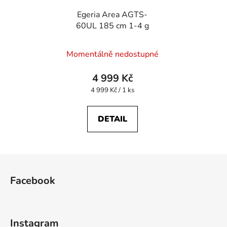
Egeria Area AGTS-
60UL 185 cm 1-4 g
Momentálně nedostupné
4 999 Kč
Měrná
4 999 Kč / 1 ks
cena:
DETAIL
Z
á
Facebook
p
a
t
Instagram
í