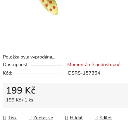
Položka byla vyprodána…
Dostupnost
Momentálně nedostupné
Kód:
DSRS-157364
199 Kč
Měrná cena:
199 Kč / 1 ks
Tisk
Zeptat se
Hlídat
Sdílet