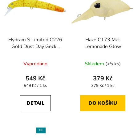
Hydram S Limited C226
Haze C173 Mat
Gold Dust Day Gecko
Lemonade Glow
Tail
Vyprodáno
Skladem
(>5 ks)
549 Kč
379 Kč
Měrná
Měrná
549 Kč / 1 ks
379 Kč / 1 ks
cena:
cena:
DETAIL
DO KOŠÍKU
TIP