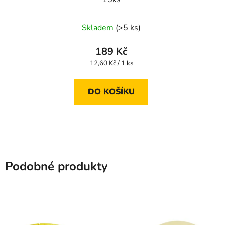
Skladem
(>5 ks)
189 Kč
Měrná
12,60 Kč / 1 ks
cena:
DO KOŠÍKU
Podobné produkty