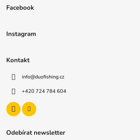
á
Facebook
p
a
t
Instagram
í
Kontakt
info
@
duofishing.cz
+420 724 784 604
Odebírat newsletter