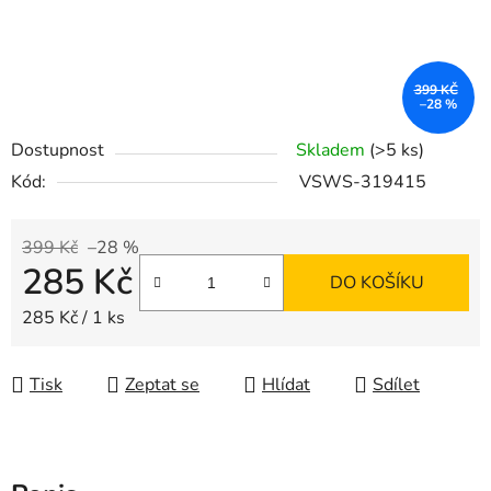
399 KČ
–28 %
Dostupnost
Skladem
(>5 ks)
Kód:
VSWS-319415
399 Kč
–28 %
285 Kč
DO KOŠÍKU
Měrná cena:
285 Kč / 1 ks
Tisk
Zeptat se
Hlídat
Sdílet