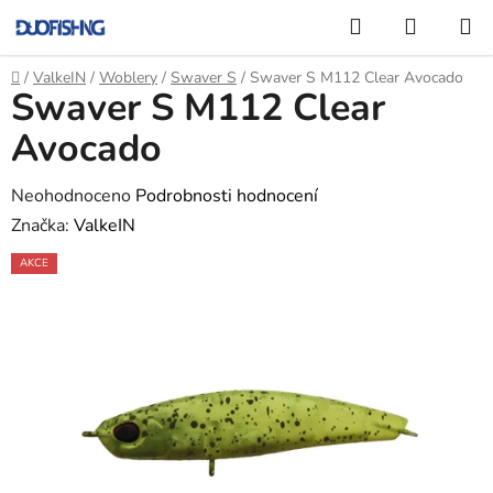
Přejít
Hledat
NÁKUP
na
KOŠÍK
obsah
Domů
/
ValkeIN
/
Woblery
/
Swaver S
/
Swaver S M112 Clear Avocado
Swaver S M112 Clear
Avocado
Průměrné
Neohodnoceno
Podrobnosti hodnocení
hodnocení
Značka:
ValkeIN
produktu
AKCE
je
0,0
z
5
hvězdiček.