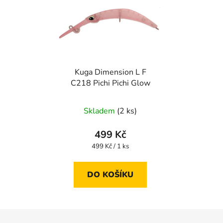
Kuga Dimension L F
C218 Pichi Pichi Glow
Skladem
(2 ks)
499 Kč
Měrná
499 Kč / 1 ks
cena:
DO KOŠÍKU
Z