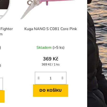
 Fighter
Kuga NANO S C081 Core Pink
 m
Průměrné
)
Skladem
(>5 ks)
hodnocení
produktu
369 Kč
je
Měrná
369 Kč / 1 ks
)
cena:
5,0
z
5
hvězdiček.
DO KOŠÍKU