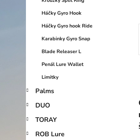
Kroužky Split Ring
p
a
Háčky Gyro Hook
n
Háčky Gyro hook Ride
e
l
Karabinky Gyro Snap
Blade Releaser L
Penál Lure Wallet
Limitky
Palms
DUO
TORAY
ROB Lure