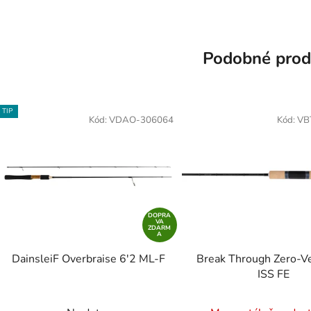
Podobné prod
TIP
Kód:
VDAO-306064
Kód:
VB
DOPRA
VA
ZDARM
A
DainsleiF Overbraise 6'2 ML-F
Break Through Zero-V
ISS FE