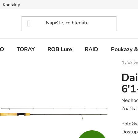
Kontakty
O
TORAY
ROB Lure
RAID
Poukazy &
Domů
/
Valk
Dai
6'
Průměr
Neoho
hodnoc
Značka
produk
Položk
je
Dostup
0,0