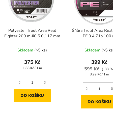
Polyester Trout Area Real
Šňůra Trout Area Real
Fighter 200 m #0.5 0,117 mm
PE 0.4 7 lb 100
Skladem
(>5 ks)
Skladem
(>5 ks
375 Kč
399 Kč
Měrná
1,88 Kč / 1 m
599 Kč
(–33 %
cena:
Měrná
3,99 Kč / 1 m
cena:
DO KOŠÍKU
DO KOŠÍKU