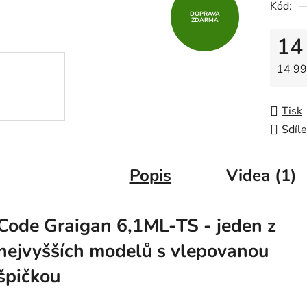
Kód:
z
DOPRAVA
ZDARMA
5
14
hvězdič
Měrná
14 99
Tisk
Sdíle
Popis
Videa (1)
Code Graigan 6,1ML-TS - jeden z
nejvyšších modelů s vlepovanou
špičkou