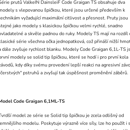
Série prutů ValkeIN DainsleiF Code Graigan TS obsahuje dva
modely s vlepovanou špičkou, které jsou určené především k
technikám vyžadující maximální citlivost a přesnost. Pruty jsou
stejné jako modely s klasickou špičkou velmi rychlé, snadno
ovladatelné a skvěle padnou do ruky. Modely TS mají na rozdíl
klasické série všechna očka jednopatková, což přináší nižší hmo
a dále zvyšuje rychlost blanku. Modely Code Graigan 6,1L-TS j
první modely se solid tip špičkou, které se hodí i pro první kola
závodů, kdy díky svému provedení lepší reakci na agresivní záv
"čerstvých" pstruhů a zvyšují tak úspěšnost proměnění záběrů.
Model Code Graigan 6,1ML-TS
Tvrdší model ze série se Solid tip špičkou je zcela odlišný od
jemnějšího modelu. Poskytuje výrazně více síly, lze ho použít i 