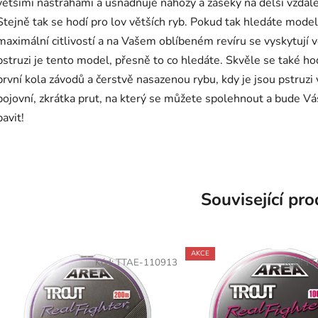
většími nástrahami a usnadňuje náhozy a záseky na delší vzdál
Stejně tak se hodí pro lov větších ryb. Pokud tak hledáte model
maximální citlivostí a na Vašem oblíbeném revíru se vyskytují v
pstruzi je tento model, přesně to co hledáte. Skvěle se také ho
první kola závodů a čerstvě nasazenou rybu, kdy je jsou pstruzi
bojovní, zkrátka prut, na který se můžete spolehnout a bude Vá
bavit!
Související pr
AKCE
Kód:
TTAE-110913
Kód:
TT