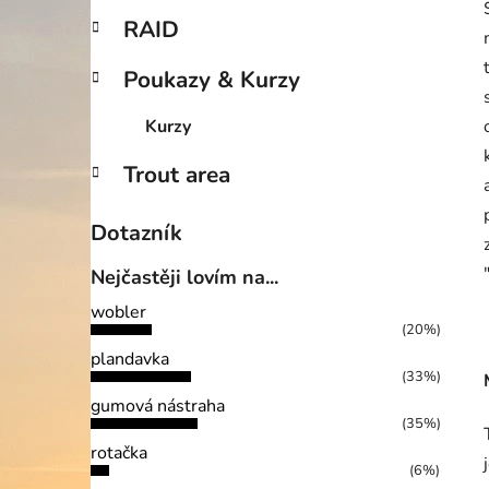
RAID
Poukazy & Kurzy
Kurzy
Trout area
Dotazník
Nejčastěji lovím na...
wobler
(20%)
plandavka
(33%)
gumová nástraha
(35%)
rotačka
(6%)