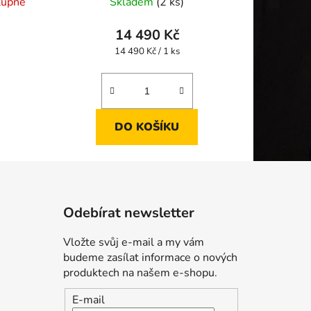
tupné
Skladem
(2 ks)
14 490 Kč
Měrná
14 490 Kč / 1 ks
cena:
DO KOŠÍKU
Odebírat newsletter
Vložte svůj e-mail a my vám
budeme zasílat informace o nových
produktech na našem e-shopu.
E-mail