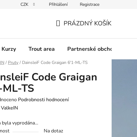
CZK
Přihlášení
Registrace
PRÁZDNÝ KOŠÍK
NÁKUPNÍ
KOŠÍK
 Kurzy
Trout area
Partnerské obchody
eIN
/
Pruty
/
DainsleiF Code Graigan 6'1-ML-TS
nsleiF Code Graigan
1-ML-TS
né
dnoceno
Podrobnosti hodnocení
ení
:
ValkeIN
tu
a byla vyprodána…
nost
Na dotaz