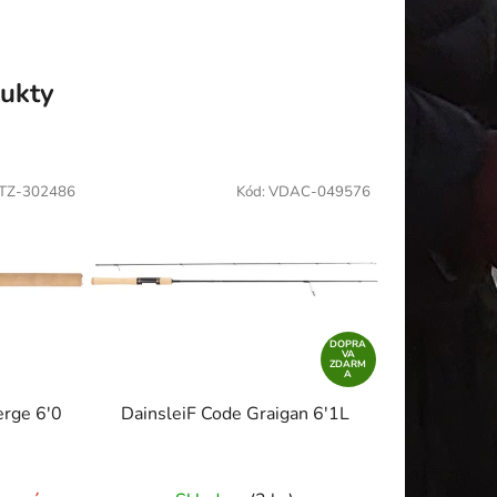
ukty
TZ-302486
Kód:
VDAC-049576
DOPRA
VA
ZDARM
A
erge 6'0
DainsleiF Code Graigan 6'1L