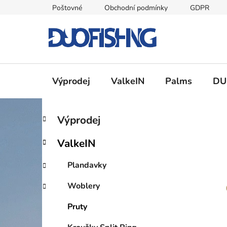
Přejít
Poštovné
Obchodní podmínky
GDPR
na
obsah
Výprodej
ValkeIN
Palms
DU
P
K
Přeskočit
Výprodej
a
kategorie
o
t
s
ValkeIN
e
t
g
r
Plandavky
o
a
r
Woblery
i
n
e
n
Pruty
í