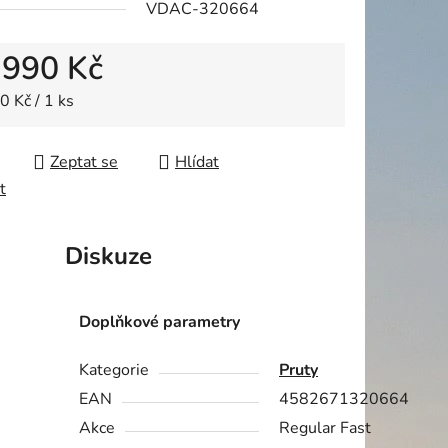
VDAC-320664
 990 Kč
ek.
 cena:
0 Kč / 1 ks
Zeptat se
Hlídat
t
Diskuze
Doplňkové parametry
Kategorie
Pruty
EAN
4582671320664
Akce
Regular Fast