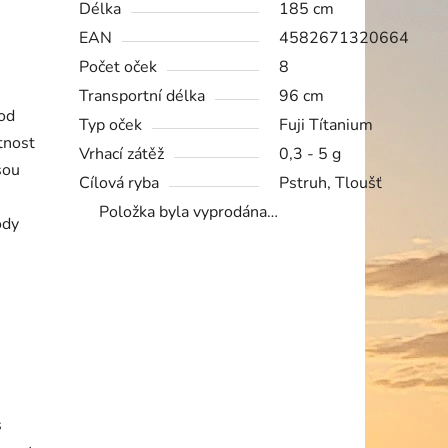
Délka
185 cm
EAN
4582671320664
Počet oček
8
Transportní délka
96 cm
 od
Typ oček
Fuji Títanium
tnost
Vrhací zátěž
0,3 - 5 g
sou
Cílová ryba
Pstruh, Tloušť
Položka byla vyprodána…
ody
s