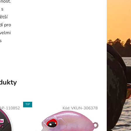
enost.
 s
ětší
dí pro
 velmi
s
odukty
TIP
AP-110852
Kód:
VKUN-306378