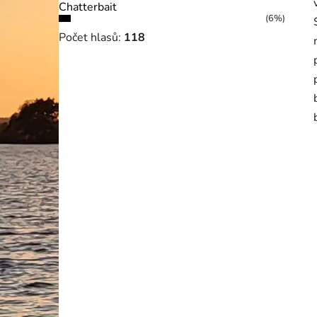
Chatterbait
(6%)
Počet hlasů:
118