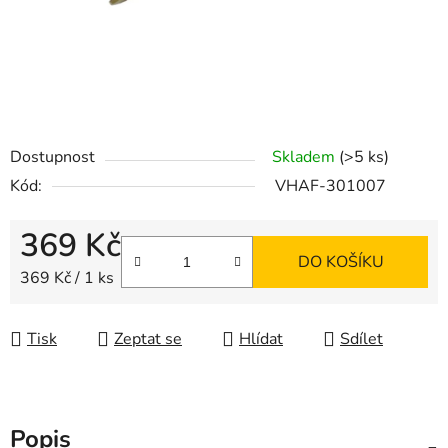
Dostupnost
Skladem
(>5 ks)
Kód:
VHAF-301007
369 Kč
DO KOŠÍKU
Měrná cena:
369 Kč / 1 ks
Tisk
Zeptat se
Hlídat
Sdílet
Popis