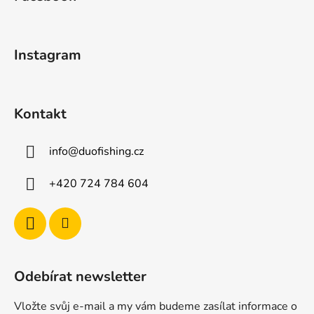
p
a
t
Instagram
í
Kontakt
info
@
duofishing.cz
+420 724 784 604
Odebírat newsletter
Vložte svůj e-mail a my vám budeme zasílat informace o