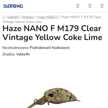
Přejít
Hledat
NÁKUP
na
KOŠÍK
obsah
Domů
/
ValkeIN
/
Woblery
/
Haze NANO F
/
Haze NANO F M179 Clear
Vintage Yellow Coke Lime
Haze NANO F M179 Clear
Vintage Yellow Coke Lime
Průměrné
Neohodnoceno
Podrobnosti hodnocení
hodnocení
Značka:
ValkeIN
produktu
je
0,0
z
5
hvězdiček.