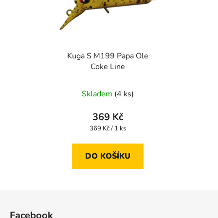
Kuga S M199 Papa Ole
Coke Line
Skladem
(4 ks)
369 Kč
Měrná
369 Kč / 1 ks
cena:
DO KOŠÍKU
Z
á
Facebook