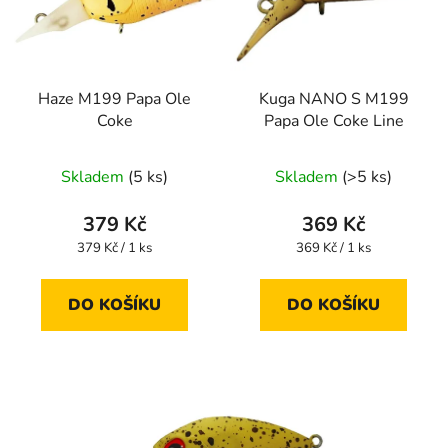
Haze M199 Papa Ole
Kuga NANO S M199
Coke
Papa Ole Coke Line
Skladem
(5 ks)
Skladem
(>5 ks)
379 Kč
369 Kč
Měrná
Měrná
379 Kč / 1 ks
369 Kč / 1 ks
cena:
cena:
DO KOŠÍKU
DO KOŠÍKU