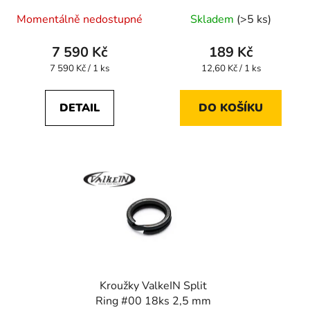
Průměrné
Momentálně nedostupné
Skladem
(>5 ks)
hodnocení
produktu
7 590 Kč
189 Kč
je
Měrná
Měrná
7 590 Kč / 1 ks
12,60 Kč / 1 ks
cena:
cena:
5,0
z
DETAIL
DO KOŠÍKU
5
hvězdiček.
Kroužky ValkeIN Split
Ring #00 18ks 2,5 mm