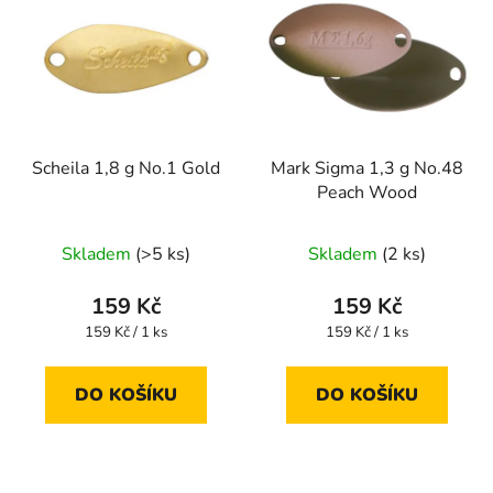
Scheila 1,8 g No.1 Gold
Mark Sigma 1,3 g No.48
Peach Wood
Skladem
(>5 ks)
Skladem
(2 ks)
159 Kč
159 Kč
Měrná
Měrná
159 Kč / 1 ks
159 Kč / 1 ks
cena:
cena:
DO KOŠÍKU
DO KOŠÍKU