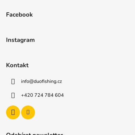
Z
á
Facebook
p
a
t
Instagram
í
Kontakt
info
@
duofishing.cz
+420 724 784 604