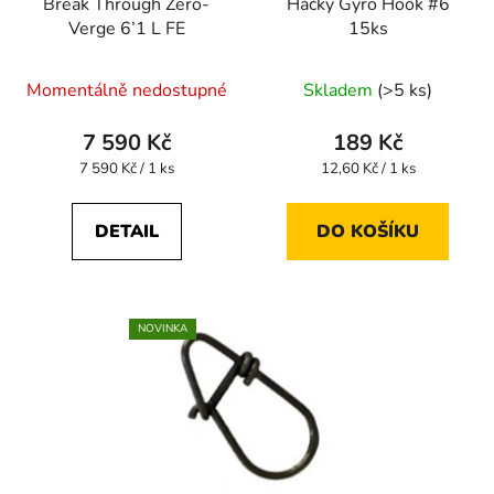
Break Through Zero-
Háčky Gyro Hook #6
Verge 6’1 L FE
15ks
Průměrné
Momentálně nedostupné
Skladem
(>5 ks)
hodnocení
produktu
7 590 Kč
189 Kč
je
Měrná
Měrná
7 590 Kč / 1 ks
12,60 Kč / 1 ks
cena:
cena:
5,0
z
DETAIL
DO KOŠÍKU
5
hvězdiček.
NOVINKA