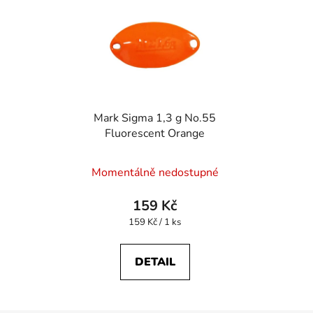
Mark Sigma 1,3 g No.55
Fluorescent Orange
Momentálně nedostupné
159 Kč
Měrná
159 Kč / 1 ks
cena:
DETAIL