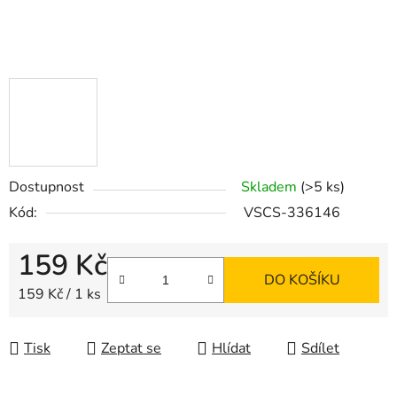
Dostupnost
Skladem
(>5 ks)
Kód:
VSCS-336146
159 Kč
DO KOŠÍKU
Měrná cena:
159 Kč / 1 ks
Tisk
Zeptat se
Hlídat
Sdílet