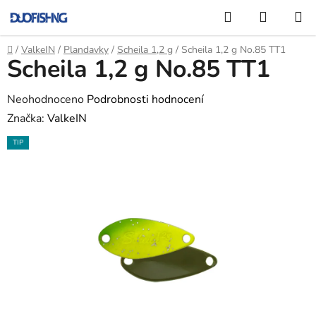
Přejít
Hledat
NÁKUP
na
KOŠÍK
obsah
Domů
/
ValkeIN
/
Plandavky
/
Scheila 1,2 g
/
Scheila 1,2 g No.85 TT1
Scheila 1,2 g No.85 TT1
Průměrné
Neohodnoceno
Podrobnosti hodnocení
hodnocení
Značka:
ValkeIN
produktu
TIP
je
0,0
z
5
hvězdiček.