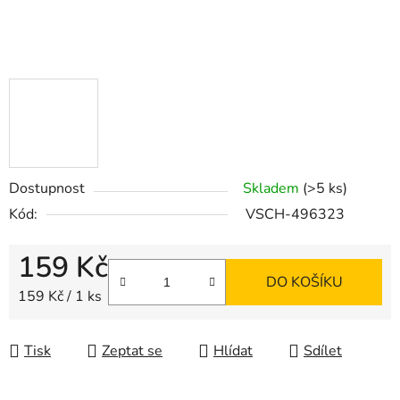
Dostupnost
Skladem
(>5 ks)
Kód:
VSCH-496323
159 Kč
DO KOŠÍKU
Měrná cena:
159 Kč / 1 ks
Tisk
Zeptat se
Hlídat
Sdílet