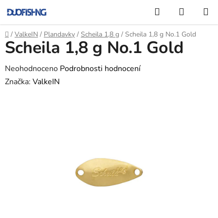
Přejít
Hledat
NÁKUP
na
KOŠÍK
obsah
Domů
/
ValkeIN
/
Plandavky
/
Scheila 1,8 g
/
Scheila 1,8 g No.1 Gold
Scheila 1,8 g No.1 Gold
Průměrné
Neohodnoceno
Podrobnosti hodnocení
hodnocení
Značka:
ValkeIN
produktu
je
0,0
z
5
hvězdiček.