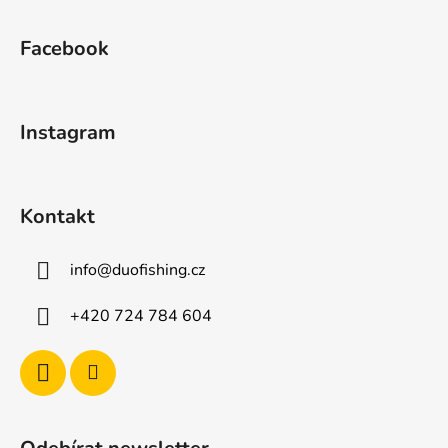
Z
á
Facebook
p
a
t
Instagram
í
Kontakt
info
@
duofishing.cz
+420 724 784 604