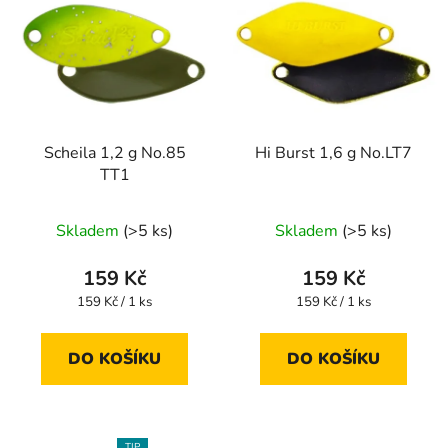
Scheila 1,2 g No.85
Hi Burst 1,6 g No.LT7
TT1
Skladem
(>5 ks)
Skladem
(>5 ks)
159 Kč
159 Kč
Měrná
Měrná
159 Kč / 1 ks
159 Kč / 1 ks
cena:
cena:
DO KOŠÍKU
DO KOŠÍKU
TIP