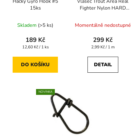
Háčky Gyro Hook #5
Vlasec Trout Area Real
15ks
Fighter Nylon HARD
100 m 0,128 mm
Skladem
(>5 ks)
Momentálně nedostupné
189 Kč
299 Kč
Měrná
Měrná
12,60 Kč / 1 ks
2,99 Kč / 1 m
cena:
cena:
DO KOŠÍKU
DETAIL
NOVINKA