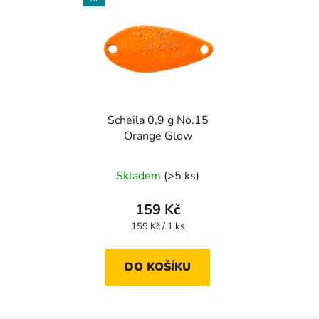
Scheila 0,9 g No.15
Orange Glow
Skladem
(>5 ks)
159 Kč
Měrná
159 Kč / 1 ks
cena:
DO KOŠÍKU