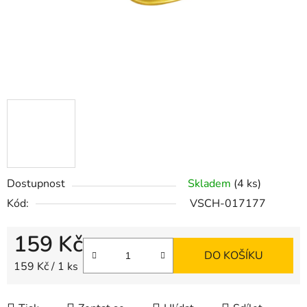
Dostupnost
Skladem
(4 ks)
Kód:
VSCH-017177
159 Kč
DO KOŠÍKU
Měrná cena:
159 Kč / 1 ks