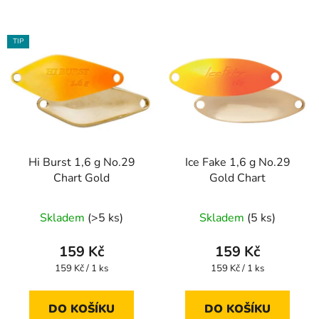
TIP
Hi Burst 1,6 g No.29
Ice Fake 1,6 g No.29
Chart Gold
Gold Chart
Skladem
(>5 ks)
Skladem
(5 ks)
159 Kč
159 Kč
Měrná
Měrná
159 Kč / 1 ks
159 Kč / 1 ks
cena:
cena:
DO KOŠÍKU
DO KOŠÍKU