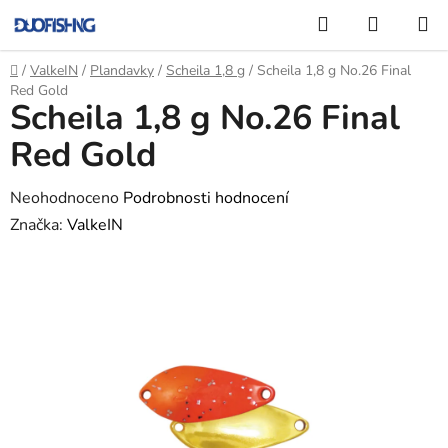
Přejít
Hledat
NÁKUP
na
KOŠÍK
obsah
Domů
/
ValkeIN
/
Plandavky
/
Scheila 1,8 g
/
Scheila 1,8 g No.26 Final
Red Gold
Scheila 1,8 g No.26 Final
Red Gold
Průměrné
Neohodnoceno
Podrobnosti hodnocení
hodnocení
Značka:
ValkeIN
produktu
je
0,0
z
5
hvězdiček.