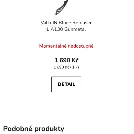
ValkeIN Blade Releaser
L A130 Gunmetal
Momentálně nedostupné
1 690 Kč
Měrná
1 690 Kč / 1 ks
cena:
DETAIL
Podobné produkty