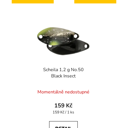
Scheila 1,2 g No.50
Black Insect
Momentálně nedostupné
159 Kč
Měrná
159 Kč / 1 ks
cena: