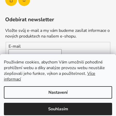
Odebírat newsletter
Vložte svůj e-mail a my vám budeme zasílat informace o
nových produktech na našem e-shopu.
E-mail
Vložením e-mailu souhlasíte s
podmínkami ochrany
Používáme cookies, abychom Vám umožnili pohodlné
osobních údajů
prohlížení webu a díky analýze provozu webu neustále
zlepšovali jeho funkce, výkon a použitelnost.
Více
PŘIHLÁSIT SE
informací
Nastavení
Vytvořil Shoptet
Souhlasím
Copyright 2026
Duofishing
. Všechna práva vyhrazena.