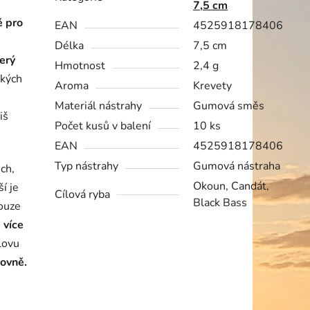
7,5 cm
ě pro
EAN
4525918178406
Délka
7,5 cm
terý
Hmotnost
2,4 g
ských
Aroma
Krevety
Materiál nástrahy
Gumová směs
iš
Počet kusů v balení
10 ks
EAN
4525918178406
Typ nástrahy
Gumová nástraha
ch,
Okoun, Candát,
í je
Cílová ryba
Black Bass
pouze
 více
 lovu
ovně.