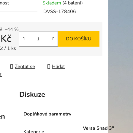
nost
Skladem
(4 balení)
DVSS-178406
č
–44 %
 Kč
ek.
DO KOŠÍKU
 cena:
č / 1 ks
Zeptat se
Hlídat
t
Diskuze
Doplňkové parametry
en
Versa Shad 3"
Kategorie