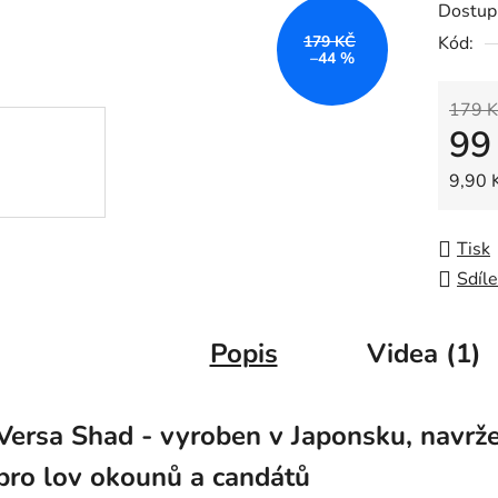
Dostup
je
179 KČ
Kód:
0,0
–44 %
z
5
179 K
99
hvězdič
Měrná
9,90 K
Tisk
Sdíle
Popis
Videa (1)
Versa Shad - vyroben v Japonsku, navrž
pro lov okounů a candátů