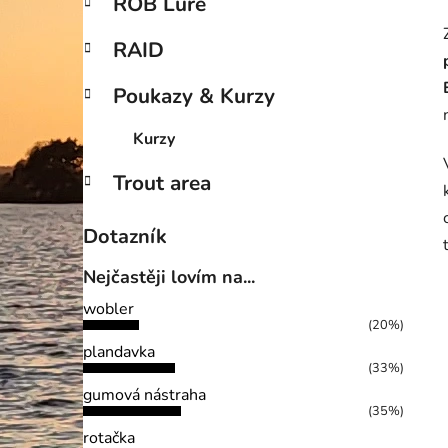
ROB Lure
RAID
Poukazy & Kurzy
Kurzy
Trout area
Dotazník
Nejčastěji lovím na...
wobler
(20%)
plandavka
(33%)
gumová nástraha
(35%)
rotačka