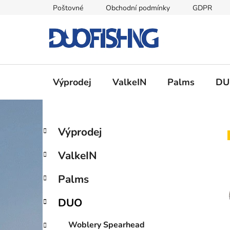
Přejít
Poštovné
Obchodní podmínky
GDPR
na
obsah
Výprodej
ValkeIN
Palms
DU
P
K
Přeskočit
Výprodej
a
kategorie
o
t
s
ValkeIN
e
t
g
r
Palms
o
a
r
DUO
i
n
e
n
Woblery Spearhead