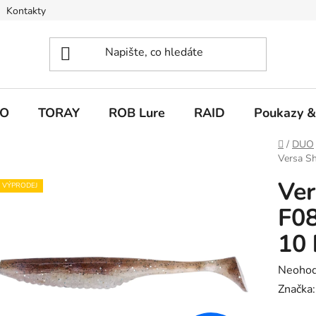
Kontakty
O
TORAY
ROB Lure
RAID
Poukazy &
Domů
/
DUO
Versa Sh
Ver
VÝPRODEJ
F08
10 
Průměr
Neoho
hodnoc
Značka
produk