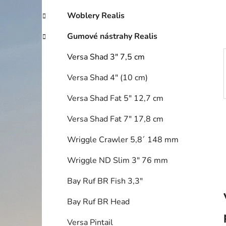
í
p
Woblery Realis
a
Gumové nástrahy Realis
n
e
Versa Shad 3" 7,5 cm
l
Versa Shad 4" (10 cm)
Versa Shad Fat 5" 12,7 cm
Versa Shad Fat 7" 17,8 cm
Wriggle Crawler 5,8´ 148 mm
Wriggle ND Slim 3" 76 mm
Bay Ruf BR Fish 3,3"
Bay Ruf BR Head
Versa Pintail