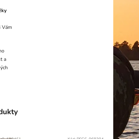
žky
ci Vám
no
t a
ných
odukty