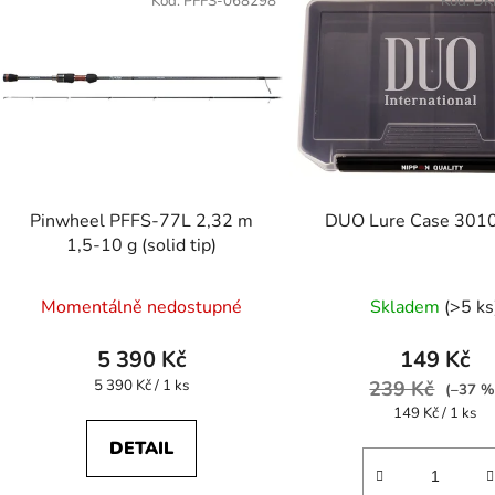
Kód:
PFFS-068298
Kód:
DK
Pinwheel PFFS-77L 2,32 m
DUO Lure Case 3010
1,5-10 g (solid tip)
Momentálně nedostupné
Skladem
(>5 ks
5 390 Kč
149 Kč
Měrná
5 390 Kč / 1 ks
239 Kč
(–37 %
cena:
Měrná
149 Kč / 1 ks
cena:
DETAIL