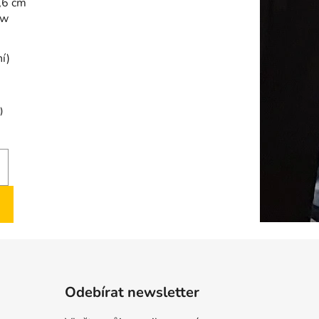
,6 cm
aw
ní)
)
Odebírat newsletter