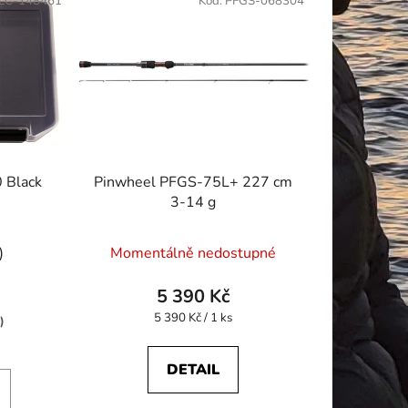
LC-148461
Kód:
PFGS-068304
 Black
Pinwheel PFGS-75L+ 227 cm
3-14 g
Průměrné
)
Momentálně nedostupné
hodnocení
produktu
5 390 Kč
je
Měrná
5 390 Kč / 1 ks
)
cena:
4,3
z
DETAIL
5