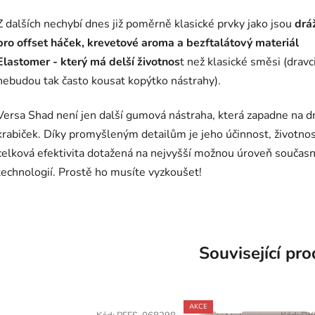
Z dalších nechybí dnes již poměrně klasické prvky jako jsou
drá
pro offset háček, krevetové aroma a bezftalátový materiál
Elastomer - který má delší životnos
t než klasické směsi (drav
nebudou tak často kousat kopýtko nástrahy).
Versa Shad není jen další gumová nástraha, která zapadne na d
krabiček. Díky promyšleným detailům je jeho účinnost, životnos
celková efektivita dotažená na nejvyšší možnou úroveň součas
technologií. Prostě ho musíte vyzkoušet!
Související pr
AKCE