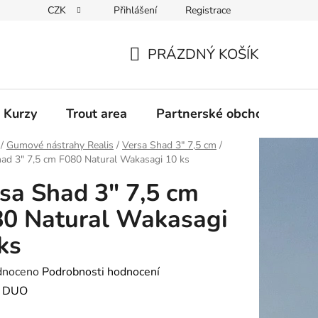
CZK
Přihlášení
Registrace
PRÁZDNÝ KOŠÍK
NÁKUPNÍ
KOŠÍK
 Kurzy
Trout area
Partnerské obchody
/
Gumové nástrahy Realis
/
Versa Shad 3" 7,5 cm
/
ad 3" 7,5 cm F080 Natural Wakasagi 10 ks
sa Shad 3" 7,5 cm
0 Natural Wakasagi
ks
né
dnoceno
Podrobnosti hodnocení
ení
:
DUO
tu