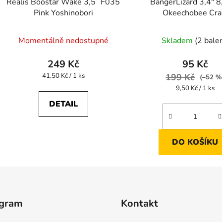
Realis Boostar Wake 3,5´ F035
BangerLizard 3,4" 8
Pink Yoshinobori
Okeechobee Cr
Momentálně nedostupné
Skladem
(2 bale
249 Kč
95 Kč
Měrná
41,50 Kč / 1 ks
199 Kč
(–52 %
cena:
Měrná
9,50 Kč / 1 ks
cena:
DETAIL
DO KOŠÍKU
agram
Kontakt