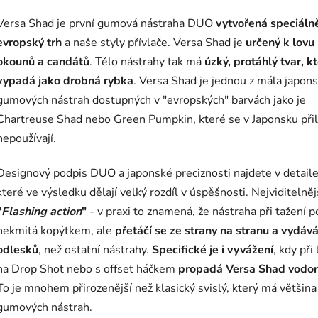
Versa Shad je první gumová nástraha DUO
vytvořená speciáln
evropský trh
a naše styly přívlače. Versa Shad je
určený k lovu
okounů a candátů
. Tělo nástrahy tak má
úzký, protáhlý tvar, k
vypadá jako drobná rybka
. Versa Shad je jednou z mála japon
gumových nástrah dostupných v "evropských" barvách jako je
Chartreuse Shad nebo Green Pumpkin, které se v Japonsku přil
nepoužívají.
Designový podpis DUO a japonské preciznosti najdete v detaile
které ve výsledku dělají velký rozdíl v úspěšnosti. Nejviditelnějš
"
Flashing action
"
- v praxi to znamená, že nástraha při tažení 
nekmitá kopýtkem, ale
přetáčí se ze strany na stranu a vydává
odlesků
, než ostatní nástrahy.
Specifické je i vyvážení
, kdy při
na Drop Shot nebo s offset háčkem
propadá Versa Shad vodor
To je mnohem přirozenější než klasický svislý, který má většina
gumových nástrah.