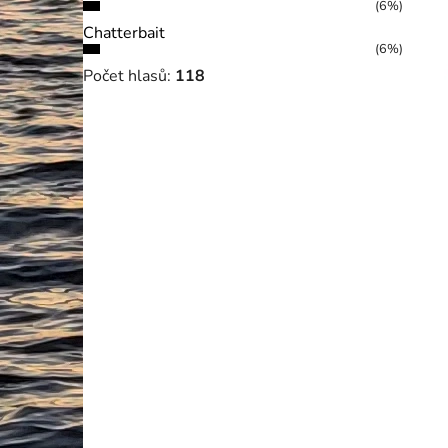
(6%)
Chatterbait
(6%)
Počet hlasů:
118