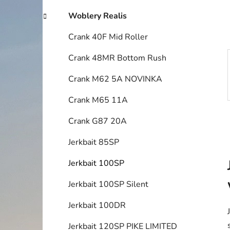
í
p
Woblery Realis
a
Crank 40F Mid Roller
n
e
Crank 48MR Bottom Rush
l
Crank M62 5A NOVINKA
Crank M65 11A
Crank G87 20A
Jerkbait 85SP
Jerkbait 100SP
Jerkbait 100SP Silent
Jerkbait 100DR
Jerkbait 120SP PIKE LIMITED