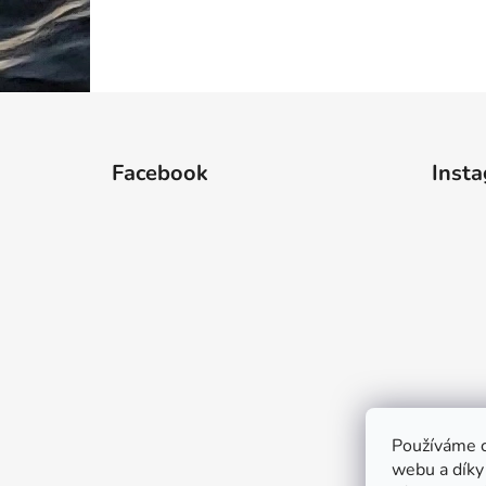
Z
á
Facebook
Inst
p
a
t
í
Používáme c
webu a díky