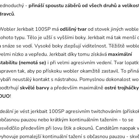
jednoduchý -
přináší spoustu záběrů od všech druhů a velikost
dravců
.
Wobler Jerkbait 100SP má
odlišný tvar
od stovek jiných woble
tohoto typu. Tělo
je užší s vyššími boky.
Jerkbait má tak menší 
a snáze se vodí. Vysoké boky zlepšují viditelnost. Těžiště woble
velmi nízko a vepředu. Jerkbait díky tomu získává
maximální
stabilitu (nemotá se)
i při velmi agresivním vedení.
Tvar lopatk
upraven tak, aby po přískoku wobler okamžitě zastavil. To přiná
rybáři neustálý kontakt s nástrahou. Pomyslnou dokonalost wo
podtrhují
skvělé barvy
a především maximálně
ostré trojháčky
DUO
!
Ideální je vést jerkbait 100SP agresivním twitchováním (přísko
občasnou pauzou nebo krátkým kontinuálním tažením - to se
osvědčilo především při lovu štik a okounů. Candátům naopak v
vyhovuje pomalejší kontinuální tažení s občasnou pauzou - skv