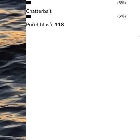
(6%)
Chatterbait
(6%)
Počet hlasů:
118