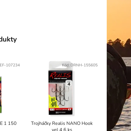
odukty
EF-107234
Kód:
DRNH-155605
PE 1 150
Trojháčky Realis NANO Hook
vel.4 6 ks