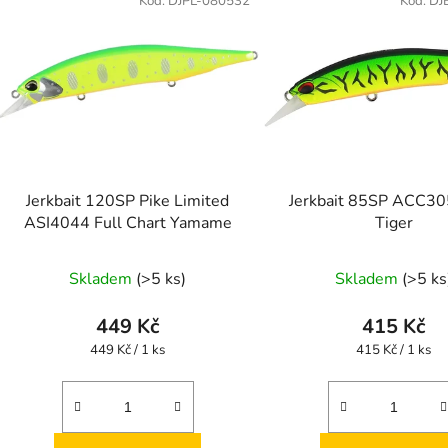
Kód:
DJPL-080532
Kód:
DJ
Jerkbait 120SP Pike Limited
Jerkbait 85SP ACC3
ASI4044 Full Chart Yamame
Tiger
Skladem
(>5 ks)
Skladem
(>5 ks
449 Kč
415 Kč
Měrná
Měrná
449 Kč / 1 ks
415 Kč / 1 ks
cena:
cena: