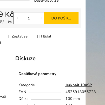
DJBS-056728
9 Kč
DO KOŠÍKU
ek.
 cena:
 / 1 ks
Zeptat se
Hlídat
t
Diskuze
Doplňkové parametry
Kategorie
Jerkbait 100SP
EAN
4525918056728
vali
Délka
100 mm