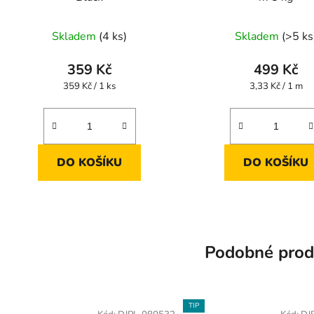
Skladem
(4 ks)
Skladem
(>5 ks
359 Kč
499 Kč
Měrná
Měrná
359 Kč / 1 ks
3,33 Kč / 1 m
cena:
cena:
DO KOŠÍKU
DO KOŠÍKU
Podobné prod
TIP