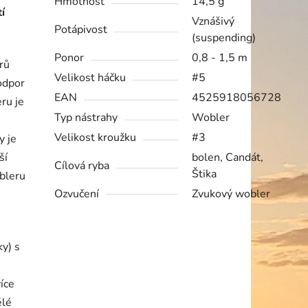
Hmotnost
14,5 g
í
Vznášivý
Potápivost
(suspending)
Ponor
0,8 - 1,5 m
rů
Velikost háčku
#5
odpor
EAN
4525918056728
ru je
Typ nástrahy
Wobler
Velikost kroužku
#3
y je
ší
bolen, Candát,
Cílová ryba
Štika
bleru
Ozvučení
Zvukový wobler
ky) s
íce
ělé