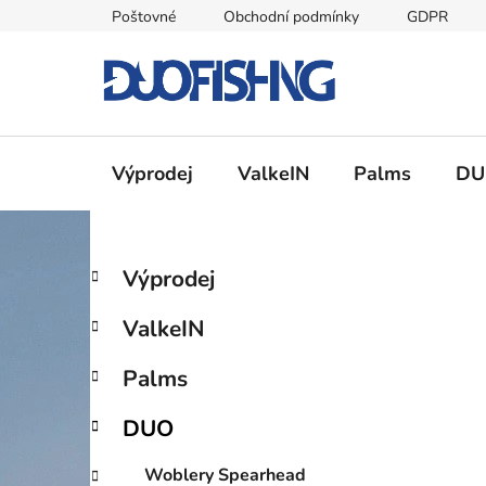
Přejít
Poštovné
Obchodní podmínky
GDPR
na
obsah
Výprodej
ValkeIN
Palms
DU
P
K
Přeskočit
Výprodej
a
kategorie
o
t
s
ValkeIN
e
t
g
r
Palms
o
a
r
DUO
i
n
e
n
Woblery Spearhead