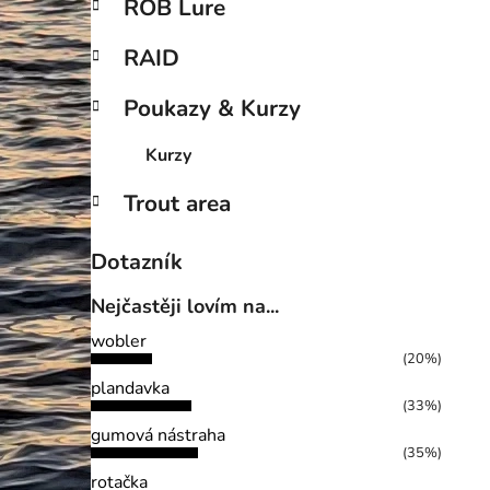
ROB Lure
RAID
Poukazy & Kurzy
Kurzy
Trout area
Dotazník
Nejčastěji lovím na...
wobler
(20%)
plandavka
(33%)
gumová nástraha
(35%)
rotačka