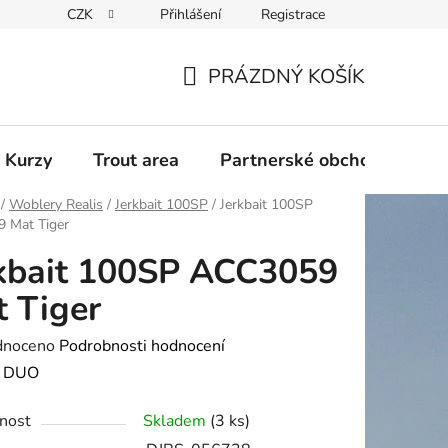
CZK
Přihlášení
Registrace
PRÁZDNÝ KOŠÍK
NÁKUPNÍ
KOŠÍK
 Kurzy
Trout area
Partnerské obchody
/
Woblery Realis
/
Jerkbait 100SP
/
Jerkbait 100SP
 Mat Tiger
kbait 100SP ACC3059
 Tiger
né
dnoceno
Podrobnosti hodnocení
ení
:
DUO
tu
nost
Skladem
(3 ks)