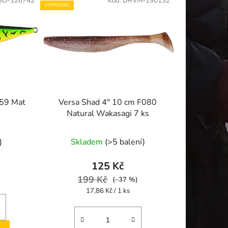
BO-126742
Kód:
DRVM-190132
VÝPRODEJ
059 Mat
Versa Shad 4" 10 cm F080
Natural Wakasagi 7 ks
)
Skladem
(>5 balení)
125 Kč
199 Kč
(–37 %)
Měrná
17,86 Kč / 1 ks
cena: