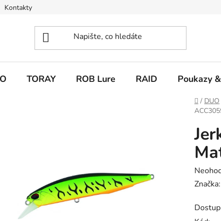
Kontakty
O
TORAY
ROB Lure
RAID
Poukazy &
Domů
/
DUO
ACC3059
Jer
Mat
Průměr
Neoho
hodnoc
Značka
produk
Dostup
je