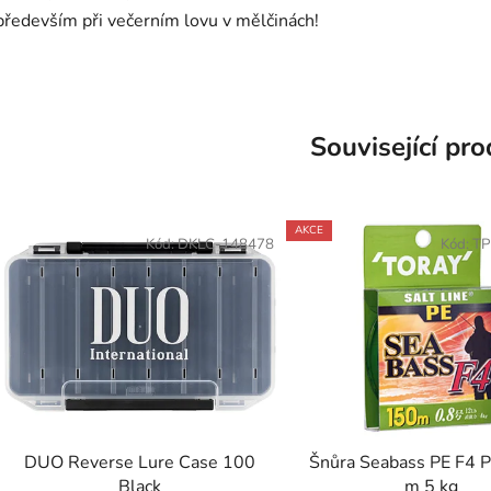
především při večerním lovu v mělčinách!
Související pr
AKCE
Kód:
DKLC-148478
Kód:
TP
DUO Reverse Lure Case 100
Šnůra Seabass PE F4 
Black
m 5 kg