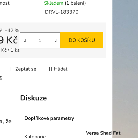
nost
Skladem
(1 balení)
DRVL-183370
č
–42 %
9 Kč
ek.
DO KOŠÍKU
 cena:
Kč / 1 ks
Zeptat se
Hlídat
t
Diskuze
Doplňkové parametry
a, že
Versa Shad Fat
Kategorie