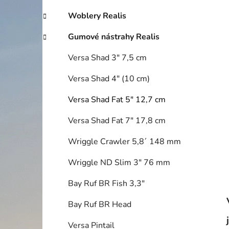
í
p
Woblery Realis
a
Gumové nástrahy Realis
n
e
Versa Shad 3" 7,5 cm
l
Versa Shad 4" (10 cm)
Versa Shad Fat 5" 12,7 cm
Versa Shad Fat 7" 17,8 cm
Wriggle Crawler 5,8´ 148 mm
Wriggle ND Slim 3" 76 mm
Bay Ruf BR Fish 3,3"
Bay Ruf BR Head
Versa Pintail