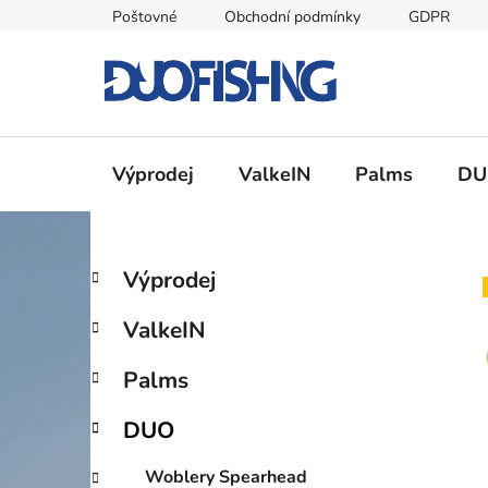
Přejít
Poštovné
Obchodní podmínky
GDPR
na
obsah
Výprodej
ValkeIN
Palms
DU
P
K
Přeskočit
Výprodej
a
kategorie
o
t
s
ValkeIN
e
t
g
r
Palms
o
a
r
DUO
i
n
e
n
Woblery Spearhead