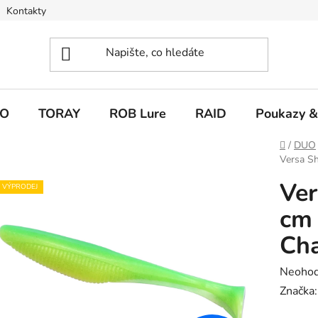
Kontakty
O
TORAY
ROB Lure
RAID
Poukazy &
Domů
/
DUO
Versa Sh
Ver
VÝPRODEJ
cm 
Cha
Průměr
Neoho
hodnoc
Značka
produk