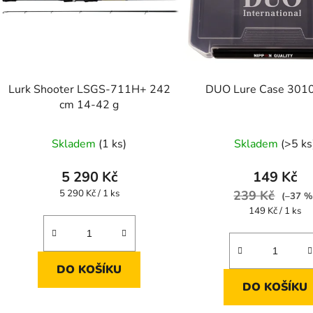
Lurk Shooter LSGS-711H+ 242
DUO Lure Case 3010
cm 14-42 g
Skladem
(1 ks)
Skladem
(>5 ks
5 290 Kč
149 Kč
Měrná
5 290 Kč / 1 ks
239 Kč
(–37 %
cena:
Měrná
149 Kč / 1 ks
cena:
DO KOŠÍKU
DO KOŠÍKU