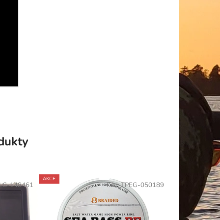
odukty
AKCE
LC-148461
Kód:
TPEG-050189