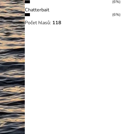
(6%)
Chatterbait
(6%)
Počet hlasů:
118