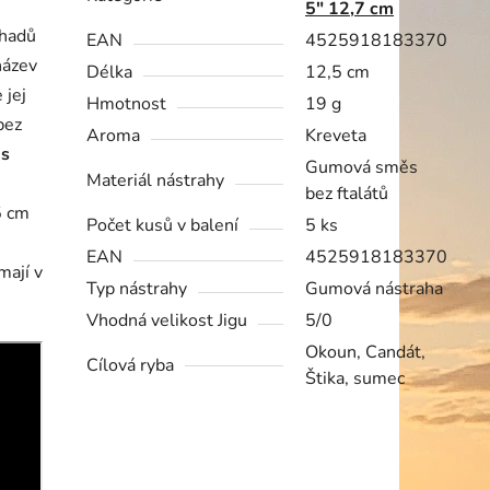
5" 12,7 cm
shadů
EAN
4525918183370
název
Délka
12,5 cm
 jej
Hmotnost
19 g
bez
Aroma
Kreveta
 s
Gumová směs
Materiál nástrahy
bez ftalátů
5 cm
Počet kusů v balení
5 ks
EAN
4525918183370
mají v
Typ nástrahy
Gumová nástraha
Vhodná velikost Jigu
5/0
Okoun, Candát,
Cílová ryba
Štika, sumec