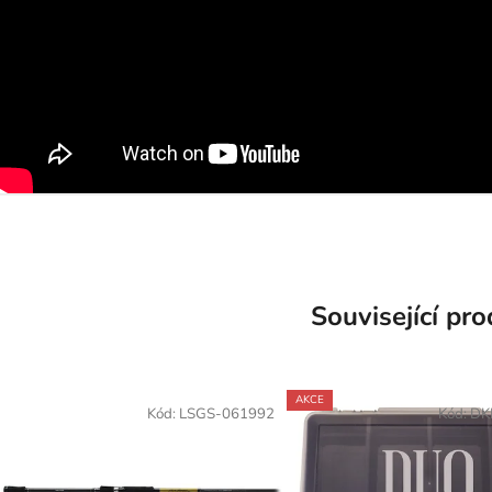
Související pr
AKCE
Kód:
LSGS-061992
Kód:
DK