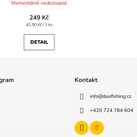
Momentálně nedostupné
249 Kč
Měrná
41,50 Kč / 1 ks
cena:
DETAIL
agram
Kontakt
info
@
duofishing.cz
+420 724 784 604