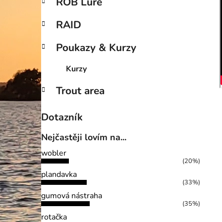
ROB Lure
RAID
Poukazy & Kurzy
Kurzy
Trout area
Dotazník
Nejčastěji lovím na...
wobler
(20%)
plandavka
(33%)
gumová nástraha
(35%)
rotačka