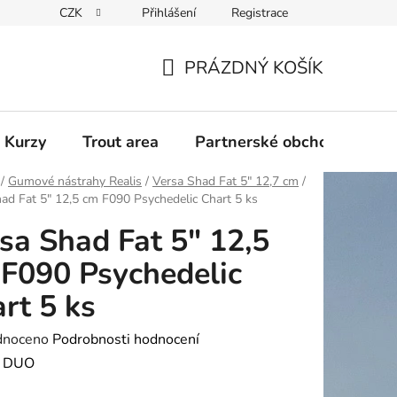
CZK
Přihlášení
Registrace
PRÁZDNÝ KOŠÍK
NÁKUPNÍ
KOŠÍK
 Kurzy
Trout area
Partnerské obchody
/
Gumové nástrahy Realis
/
Versa Shad Fat 5" 12,7 cm
/
ad Fat 5" 12,5 cm F090 Psychedelic Chart 5 ks
sa Shad Fat 5" 12,5
F090 Psychedelic
rt 5 ks
né
dnoceno
Podrobnosti hodnocení
ení
:
DUO
tu