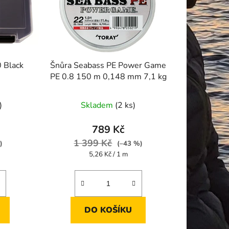
 Black
Šnůra Seabass PE Power Game
PE 0.8 150 m 0,148 mm 7,1 kg
)
Skladem
(2 ks)
789 Kč
1 399 Kč
)
(–43 %)
Měrná
5,26 Kč / 1 m
cena:
DO KOŠÍKU