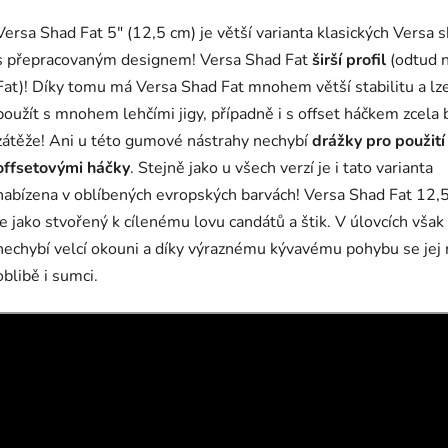
Versa Shad Fat 5" (12,5 cm) je větší varianta klasických Versa 
s přepracovaným designem! Versa Shad Fat
širší profil
(odtud 
Fat)! Díky tomu má Versa Shad Fat mnohem větší stabilitu a lze
použít s mnohem lehčími jigy, případně i s offset háčkem zcela 
zátěže! Ani u této gumové nástrahy nechybí
drážky pro použití
offsetovými háčky
. Stejně jako u všech verzí je i tato varianta
nabízena v oblíbených evropských barvách! Versa Shad Fat 12,
je jako stvořený k cílenému lovu candátů a štik. V úlovcích však
nechybí velcí okouni a díky výraznému kývavému pohybu se jej 
oblibě i sumci.