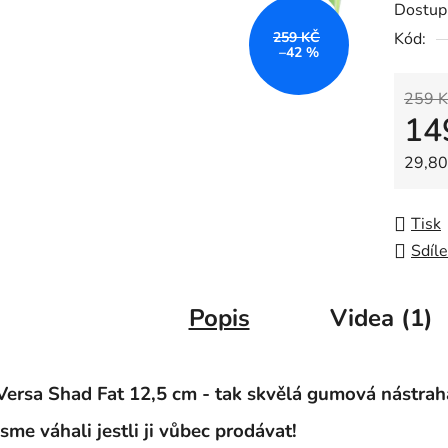
Dostup
je
259 KČ
Kód:
0,0
–42 %
z
5
259 K
14
hvězdič
Měrná
29,80 
Tisk
Sdíle
Popis
Videa (1)
Versa Shad Fat 12,5 cm - tak skvělá gumová nástrah
jsme váhali jestli ji vůbec prodávat!