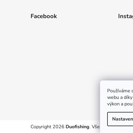
Z
á
Facebook
Inst
p
a
t
í
Používáme c
webu a díky
výkon a pou
Nastaven
Copyright 2026
Duofishing
. Všechna práva vyh