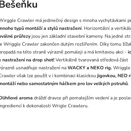
Bešeňku
Wirggle Crawler má jedinečný design s mnoha vychytávkami p
mnoho typů montáží a stylů nastražení
. Horizontální a vertikál
oválné průřezy
jsou jen základní stavební kameny. Na jedné st
je Wriggle Crawler zakončen dutým rozšířením. Díky tomu žíža
propadá na této straně výrazně pomaleji a má kmitavou akci -
i
k nastražení na drop shot!
Vertikálně tvarovaná středová část
výrazně usnadňuje nastražení na
WACKY a NEKO rig.
Wriggle
Crawler však lze použít v i kombinaci klasickou
jigovkou, NED r
montáží nebo samostatným háčkem pro lov velkých pstruhů
.
Olihňové aroma
dráždí dravce při pomalejším vedení a je posle
ingrediencí k dokonalosti Wrigle Crawleru.