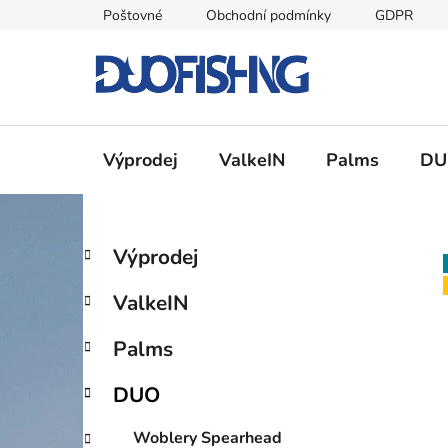
Přejít
Poštovné
Obchodní podmínky
GDPR
na
obsah
Výprodej
ValkeIN
Palms
DU
P
K
Přeskočit
Výprodej
a
kategorie
o
t
s
ValkeIN
e
t
g
r
Palms
o
a
r
DUO
i
n
e
n
Woblery Spearhead