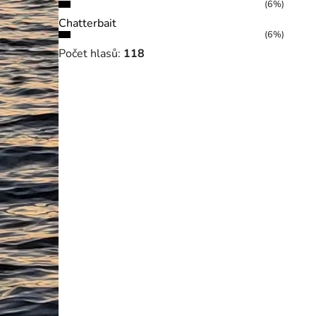
(6%)
Chatterbait
(6%)
Počet hlasů:
118