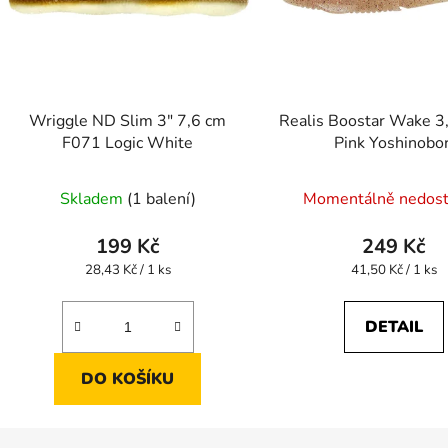
Wriggle ND Slim 3" 7,6 cm
Realis Boostar Wake 3
F071 Logic White
Pink Yoshinobor
Skladem
(1 balení)
Momentálně nedos
199 Kč
249 Kč
Měrná
Měrná
28,43 Kč / 1 ks
41,50 Kč / 1 ks
cena:
cena:
DETAIL
DO KOŠÍKU