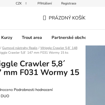
CZK
Přihlášení
Registrace
PRÁZDNÝ KOŠÍK
NÁKUPNÍ
KOŠÍK
 Kurzy
Trout area
Partnerské obchody
/
Gumové nástrahy Realis
/
Wriggle Crawler 5,8´ 148
iggle Crawler 5,8´ 147 mm F031 Wormy 15 ks
ggle Crawler 5,8´
7 mm F031 Wormy 15
né
dnoceno
Podrobnosti hodnocení
ení
:
DUO
tu