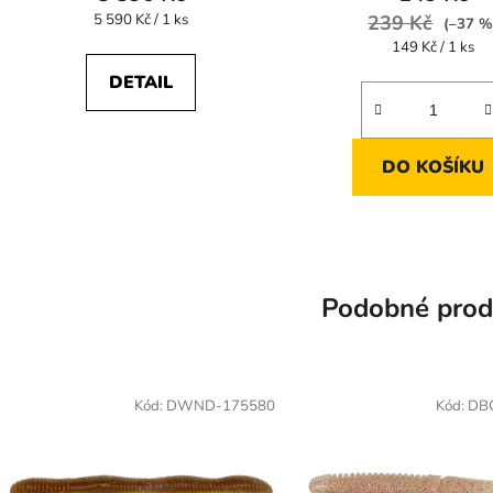
Měrná
5 590 Kč / 1 ks
239 Kč
(–37 %
cena:
Měrná
149 Kč / 1 ks
cena:
DETAIL
DO KOŠÍKU
Podobné prod
Kód:
DWND-175580
Kód:
DB