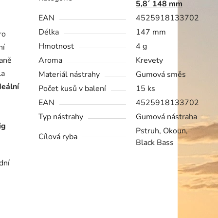
5,8´ 148 mm
EAN
4525918133702
Délka
147 mm
ro
Hmotnost
4 g
ní
raně
Aroma
Krevety
la
Materiál nástrahy
Gumová směs
deální
Počet kusů v balení
15 ks
EAN
4525918133702
Typ nástrahy
Gumová nástraha
ig
Pstruh, Okoun,
Cílová ryba
Black Bass
dní