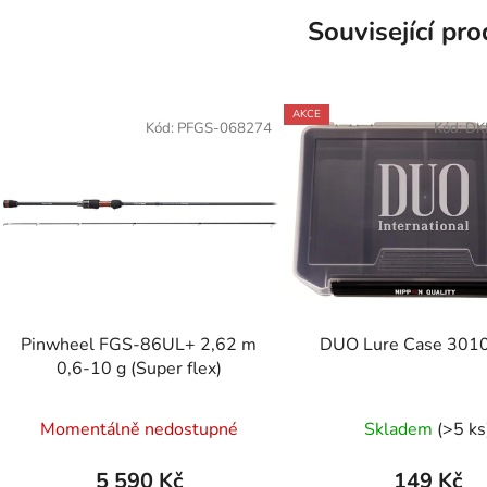
Související pr
AKCE
Kód:
PFGS-068274
Kód:
DK
Pinwheel FGS-86UL+ 2,62 m
DUO Lure Case 3010
0,6-10 g (Super flex)
Momentálně nedostupné
Skladem
(>5 ks
5 590 Kč
149 Kč