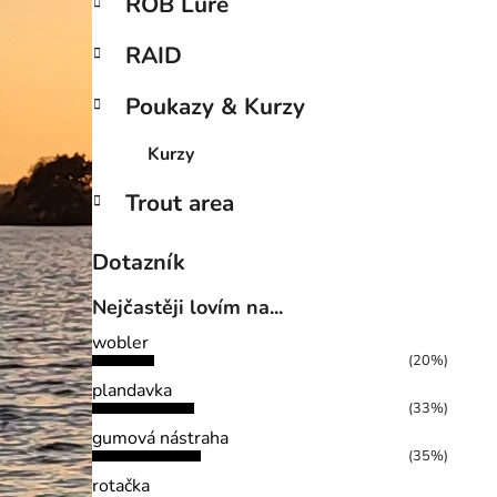
ROB Lure
RAID
Poukazy & Kurzy
Kurzy
Trout area
Dotazník
Nejčastěji lovím na...
wobler
(20%)
plandavka
(33%)
gumová nástraha
(35%)
rotačka