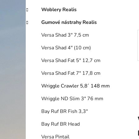
í
p
Woblery Realis
a
Gumové nástrahy Realis
n
e
Versa Shad 3" 7,5 cm
l
Versa Shad 4" (10 cm)
Versa Shad Fat 5" 12,7 cm
Versa Shad Fat 7" 17,8 cm
Wriggle Crawler 5,8´ 148 mm
Wriggle ND Slim 3" 76 mm
Bay Ruf BR Fish 3,3"
Bay Ruf BR Head
Versa Pintail