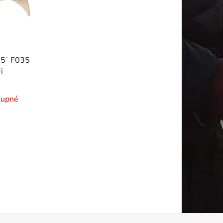
,5´ F035
i
tupné