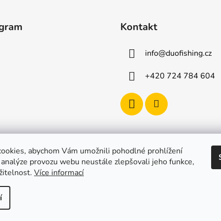
agram
Kontakt
info
@
duofishing.cz
+420 724 784 604
ookies, abychom Vám umožnili pohodlné prohlížení
 analýze provozu webu neustále zlepšovali jeho funkce,
žitelnost.
Více informací
í
razena.
Upravit nastavení cookies