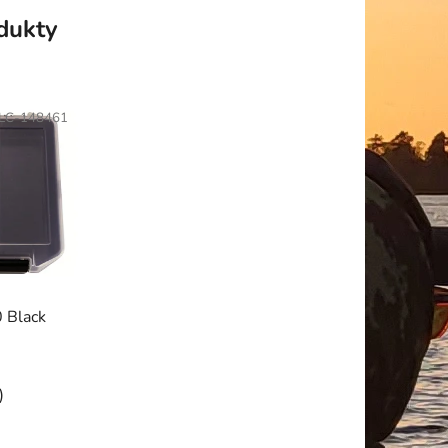
odukty
LC-148461
 Black
)