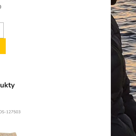
)
ukty
OS-127503