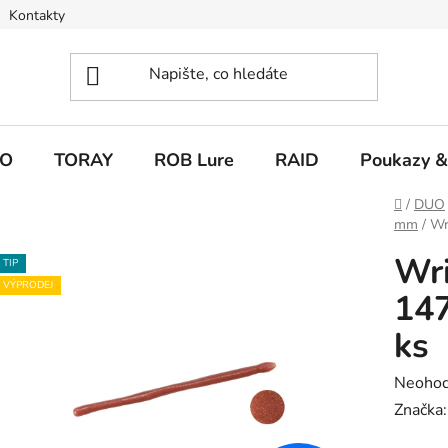
Kontakty
O
TORAY
ROB Lure
RAID
Poukazy &
Domů
/
DUO
mm
/
Wr
Wri
TIP
VÝPRODEJ
14
ks
Průměr
Neoho
hodnoc
Značka
produk