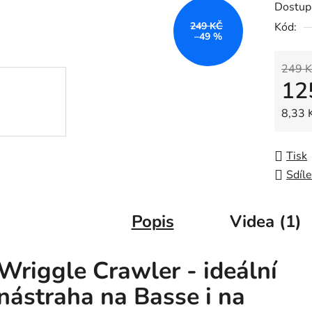
Dostup
je
249 KČ
Kód:
0,0
–49 %
z
5
249 K
12
hvězdič
Měrná
8,33 K
Tisk
Sdíle
Popis
Videa (1)
Wriggle Crawler - ideální
nástraha na Basse i na