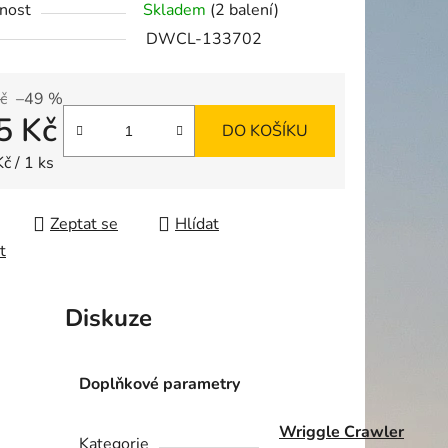
nost
Skladem
(2 balení)
DWCL-133702
č
–49 %
5 Kč
ek.
DO KOŠÍKU
 cena:
č / 1 ks
Zeptat se
Hlídat
t
Diskuze
Doplňkové parametry
Wriggle Crawler
Kategorie