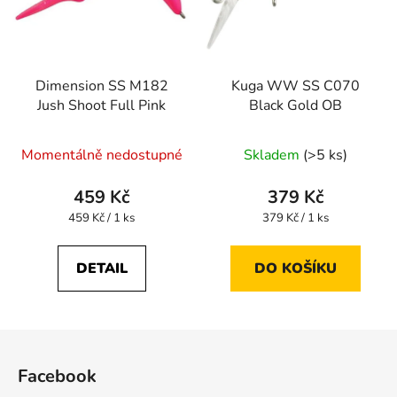
Dimension SS M182
Kuga WW SS C070
Jush Shoot Full Pink
Black Gold OB
Momentálně nedostupné
Skladem
(>5 ks)
459 Kč
379 Kč
Měrná
Měrná
459 Kč / 1 ks
379 Kč / 1 ks
cena:
cena:
DETAIL
DO KOŠÍKU
Z
á
Facebook
p