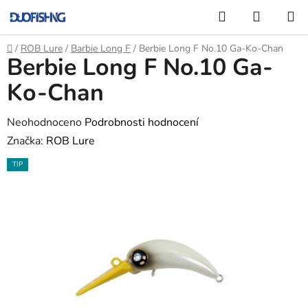
Přejít
Hledat
NÁKUP
na
KOŠÍK
obsah
Domů
/
ROB Lure
/
Barbie Long F
/
Berbie Long F No.10 Ga-Ko-Chan
Berbie Long F No.10 Ga-
Ko-Chan
Průměrné
Neohodnoceno
Podrobnosti hodnocení
hodnocení
Značka:
ROB Lure
produktu
TIP
je
0,0
z
5
hvězdiček.