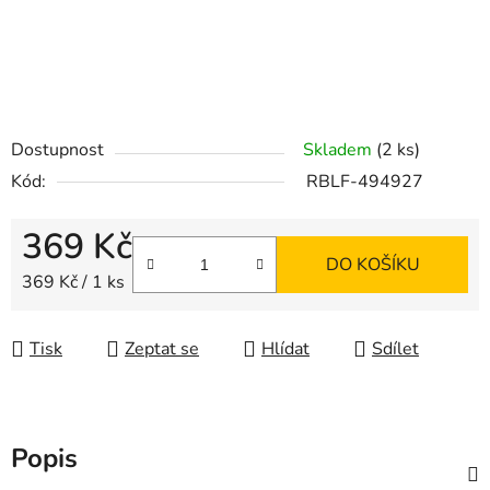
Dostupnost
Skladem
(2 ks)
Kód:
RBLF-494927
369 Kč
DO KOŠÍKU
Měrná cena:
369 Kč / 1 ks
Tisk
Zeptat se
Hlídat
Sdílet
Popis