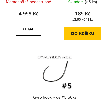
Momentálně nedostupné
Skladem
(>5 ks)
4 999 Kč
189 Kč
Měrná
12,60 Kč / 1 ks
cena:
DETAIL
DO KOŠÍKU
Gyro hook Ride #5 50ks