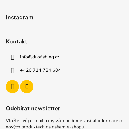
a
t
Instagram
í
Kontakt
info
@
duofishing.cz
+420 724 784 604
Odebírat newsletter
Vložte svůj e-mail a my vám budeme zasílat informace o
nových produktech na našem e-shopu.