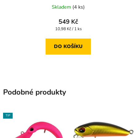
Skladem
(4 ks)
549 Kč
Měrná
10,98 Kč / 1 ks
cena:
DO KOŠÍKU
Podobné produkty
TIP