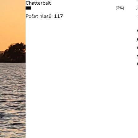
Chatterbait
(6%)
Počet hlasů:
117