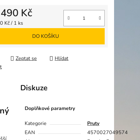
 490 Kč
ek.
 cena:
0 Kč / 1 ks
DO KOŠÍKU
Zeptat se
Hlídat
t
Diskuze
nný
Doplňkové parametry
Kategorie
Pruty
EAN
4570027049574
šší