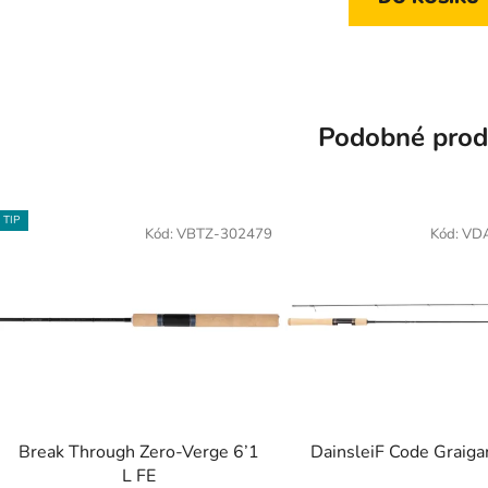
Podobné prod
TIP
Kód:
VBTZ-302479
Kód:
VD
Break Through Zero-Verge 6’1
DainsleiF Code Graig
L FE