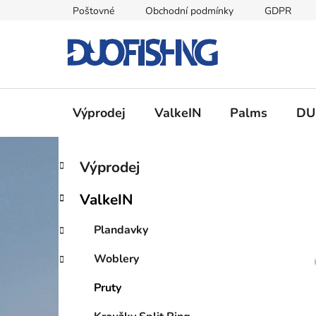
Přejít
Poštovné
Obchodní podmínky
GDPR
na
obsah
Výprodej
ValkeIN
Palms
DU
P
K
Přeskočit
Výprodej
a
kategorie
o
t
s
ValkeIN
e
t
g
r
Plandavky
o
a
r
Woblery
i
n
e
n
Pruty
í