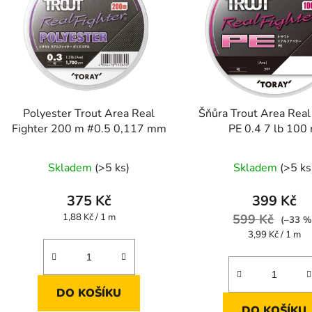
Polyester Trout Area Real
Šňůra Trout Area Real
Fighter 200 m #0.5 0,117 mm
PE 0.4 7 lb 100
Skladem
(>5 ks)
Skladem
(>5 ks
375 Kč
399 Kč
Měrná
1,88 Kč / 1 m
599 Kč
(–33 %
cena:
Měrná
3,99 Kč / 1 m
cena:
DO KOŠÍKU
DO KOŠÍKU