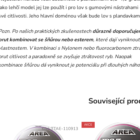
jako lehčí model jej lze použít i pro lov s gumovými nástrahami 
své citlivosti. Jeho hlavní doménou však bude lov s plandavkam
Pozn. Po našich praktických zkušenostech
důrazně doporučuj
prut kombinovat se šňůrou nebo esterem
, které dají vyniknout
vlastnostem. V kombinaci s Nylonem nebo fluorocarbonem ztrá
prut citlivost a paradoxně se zvyšuje ztrátovost ryb. Naopak
kombinace šňůrou dá vyniknout je potenciálu při dlouhých náho
Související pr
AKCE
Kód:
TTAE-110913
Kód:
TT