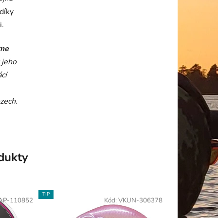
díky
i.
eme
 jeho
cí
zech.
odukty
TIP
AP-110852
Kód:
VKUN-306378