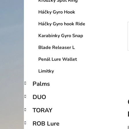
Kroužky Split Ring
p
a
Háčky Gyro Hook
n
Háčky Gyro hook Ride
e
l
Karabinky Gyro Snap
Blade Releaser L
Penál Lure Wallet
Limitky
Palms
DUO
TORAY
ROB Lure