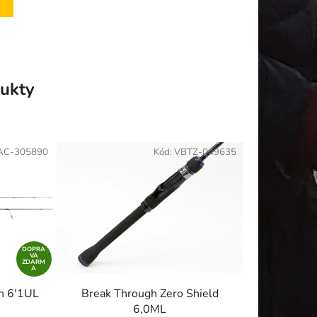
ukty
AC-305890
Kód:
VBTZ-049635
DOPRA
VA
ZDARM
A
an 6'1UL
Break Through Zero Shield
6,0ML