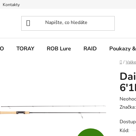
Kontakty
O
TORAY
ROB Lure
RAID
Poukazy &
Domů
/
Valk
Dai
6'1
Průměr
Neoho
hodnoc
Značka
produk
Dostup
je
Kód:
0,0