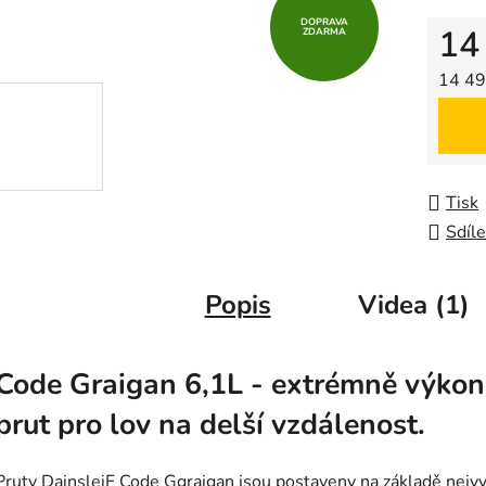
z
DOPRAVA
14
ZDARMA
5
hvězdič
Měrná
14 49
Tisk
Sdíle
Popis
Videa (1)
Code Graigan 6,1L - extrémně výko
prut pro lov na delší vzdálenost.
Pruty DainsleiF Code Ggraigan jsou postaveny na základě nejvy