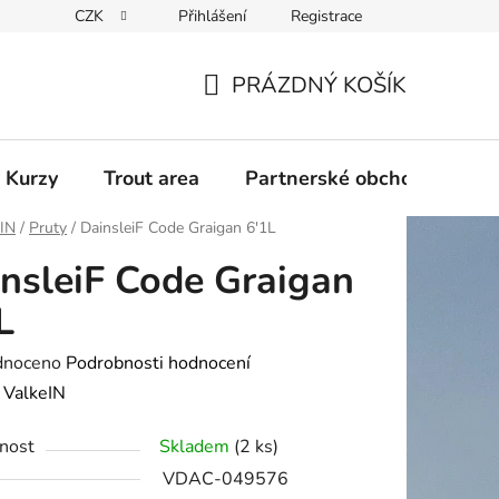
CZK
Přihlášení
Registrace
PRÁZDNÝ KOŠÍK
NÁKUPNÍ
KOŠÍK
 Kurzy
Trout area
Partnerské obchody
eIN
/
Pruty
/
DainsleiF Code Graigan 6'1L
nsleiF Code Graigan
L
né
dnoceno
Podrobnosti hodnocení
ení
:
ValkeIN
tu
nost
Skladem
(2 ks)
VDAC-049576