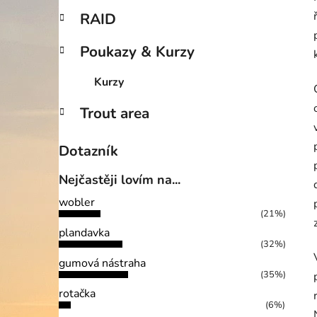
RAID
Poukazy & Kurzy
Kurzy
Trout area
Dotazník
Nejčastěji lovím na...
wobler
(21%)
plandavka
(32%)
gumová nástraha
(35%)
rotačka
(6%)