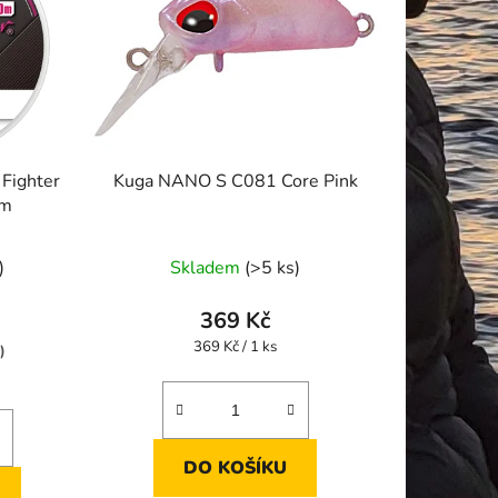
 Fighter
Kuga NANO S C081 Core Pink
 m
Průměrné
)
Skladem
(>5 ks)
hodnocení
produktu
369 Kč
je
Měrná
369 Kč / 1 ks
)
cena:
5,0
z
5
hvězdiček.
DO KOŠÍKU