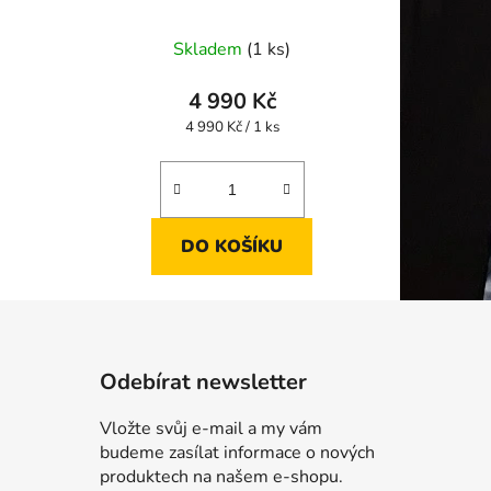
Skladem
(1 ks)
4 990 Kč
Měrná
4 990 Kč / 1 ks
cena:
DO KOŠÍKU
Odebírat newsletter
Vložte svůj e-mail a my vám
budeme zasílat informace o nových
produktech na našem e-shopu.