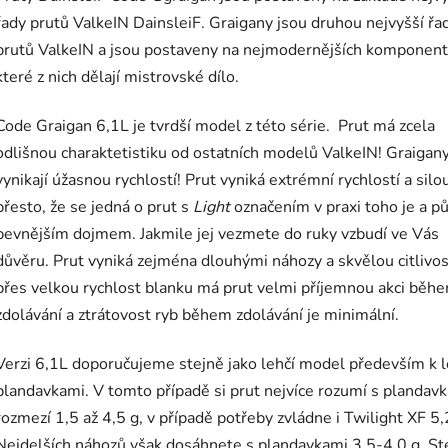
řady prutů ValkeIN DainsleiF. Graigany jsou druhou nejvyšší řa
prutů ValkeIN a jsou postaveny na nejmodernějších komponent
které z nich dělají mistrovské dílo.
Code Graigan 6,1L je tvrdší model z této série.
Prut má zcela
odlišnou charaktetistiku od ostatních modelů ValkeIN! Graigan
vynikají úžasnou rychlostí! Prut vyniká extrémní rychlostí a silou
přesto, že se jedná o prut s
Light
označením v praxi toho je a p
pevnějším dojmem. Jakmile jej vezmete do ruky vzbudí ve Vás
důvěru. Prut vyniká zejména dlouhými náhozy a skvělou citlivost
přes velkou rychlost blanku má prut velmi příjemnou akci běh
zdolávání a ztrátovost ryb během zdolávání je minimální.
Verzi 6,1L doporučujeme stejně jako lehčí model především k l
plandavkami. V tomto případě si prut nejvíce rozumí s plandav
rozmezí 1,5 až 4,5 g, v případě potřeby zvládne i Twilight XF 5,
Nejdelších náhozů však dosáhnete s plandavkami 3,5-4,0 g. St