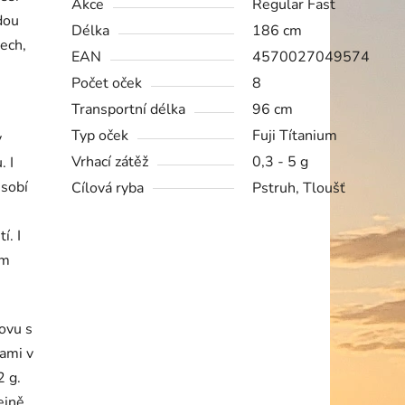
Akce
Regular Fast
dou
Délka
186 cm
ech,
EAN
4570027049574
Počet oček
8
Transportní délka
96 cm
Typ oček
Fuji Títanium
y
Vrhací zátěž
0,3 - 5 g
. I
ůsobí
Cílová ryba
Pstruh, Tloušť
í. I
em
ovu s
kami v
2 g.
ejně