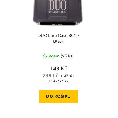
DUO Lure Case 3010
Black
Skladem
(>5 ks)
149 Kč
239 Kč
(–37 %)
Měrná
149 Kč / 1 ks
cena:
DO KOŠÍKU