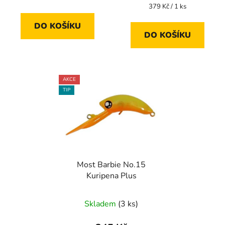
Měrná
379 Kč / 1 ks
cena:
DO KOŠÍKU
DO KOŠÍKU
AKCE
TIP
Most Barbie No.15
Kuripena Plus
Skladem
(3 ks)