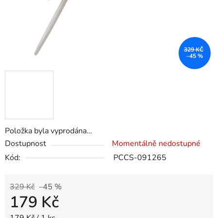
329 KČ
–45 %
Položka byla vyprodána…
Dostupnost
Momentálně nedostupné
Kód:
PCCS-091265
329 Kč
–45 %
179 Kč
Měrná cena: