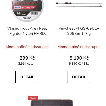
Vlasec Trout Area Real
Pinwheel PFGS-69UL+
Fighter Nylon HARD
206 cm 1-7 g
100 m 0,128 mm
Průměrné
Momentálně nedostupné
Momentálně nedostupné
hodnocení
produktu
299 Kč
5 190 Kč
je
Měrná
Měrná
2,99 Kč / 1 m
5 190 Kč / 1 ks
cena:
cena:
5,0
z
DETAIL
DETAIL
5
hvězdiček.
AKCE