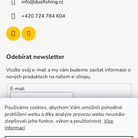
info
@
duofishing.cz
+420 724 784 604
Odebírat newsletter
Vložte svůj e-mail a my vám budeme zasílat informace o
nových produktech na našem e-shopu.
E-mail
Vložením e-mailu souhlasíte s
podmínkami ochrany
Používáme cookies, abychom Vám umožnili pohodlné
osobních údajů
prohlížení webu a díky analýze provozu webu neustále
zlepšovali jeho funkce, výkon a použitelnost.
Více
PŘIHLÁSIT SE
informací