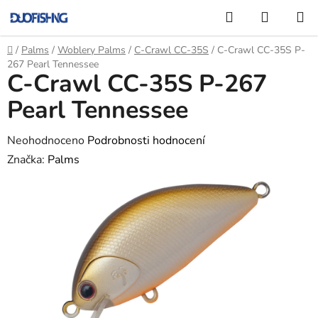
Přejít
Hledat
NÁKUP
na
KOŠÍK
obsah
Domů
/
Palms
/
Woblery Palms
/
C-Crawl CC-35S
/
C-Crawl CC-35S P-
267 Pearl Tennessee
C-Crawl CC-35S P-267
Pearl Tennessee
Průměrné
Neohodnoceno
Podrobnosti hodnocení
hodnocení
Značka:
Palms
produktu
je
0,0
z
5
hvězdiček.