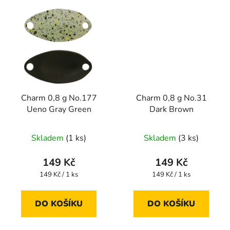
Charm 0,8 g No.177
Charm 0,8 g No.31
Ueno Gray Green
Dark Brown
Skladem
(1 ks)
Skladem
(3 ks)
149 Kč
149 Kč
Měrná
Měrná
149 Kč / 1 ks
149 Kč / 1 ks
cena:
cena:
DO KOŠÍKU
DO KOŠÍKU