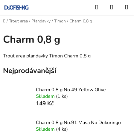
Přejít
Hledat
NÁKUP
na
KOŠÍK
obsah
Domů
/
Trout area
/
Plandavky
/
Timon
/
Charm 0,8 g
Charm 0,8 g
Trout area plandavky Timon Charm 0,8 g
Nejprodávanější
Charm 0,8 g No.49 Yellow Olive
Skladem
(1 ks)
149 Kč
Charm 0,8 g No.91 Masa No Dokuringo
Skladem
(4 ks)