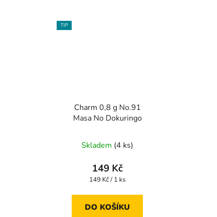
TIP
Charm 0,8 g No.91
Masa No Dokuringo
Skladem
(4 ks)
149 Kč
Měrná
149 Kč / 1 ks
cena:
DO KOŠÍKU