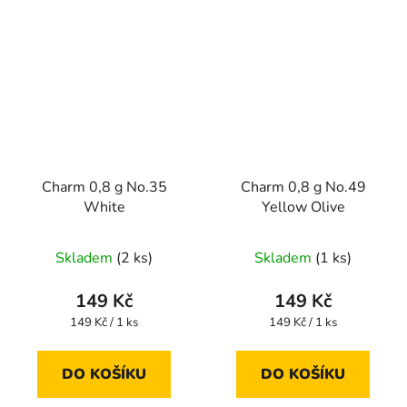
Charm 0,8 g No.35
Charm 0,8 g No.49
White
Yellow Olive
Skladem
(2 ks)
Skladem
(1 ks)
149 Kč
149 Kč
Měrná
Měrná
149 Kč / 1 ks
149 Kč / 1 ks
cena:
cena:
DO KOŠÍKU
DO KOŠÍKU