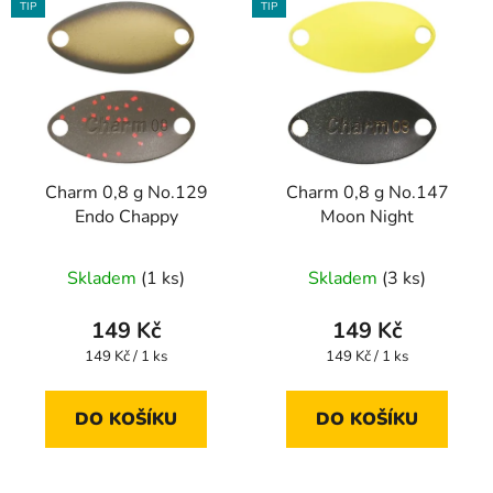
p
TIP
TIP
ý
r
p
o
i
d
s
u
p
k
r
t
Charm 0,8 g No.129
Charm 0,8 g No.147
o
ů
Endo Chappy
Moon Night
d
u
Skladem
(1 ks)
Skladem
(3 ks)
k
t
149 Kč
149 Kč
ů
Měrná
Měrná
149 Kč / 1 ks
149 Kč / 1 ks
cena:
cena:
DO KOŠÍKU
DO KOŠÍKU