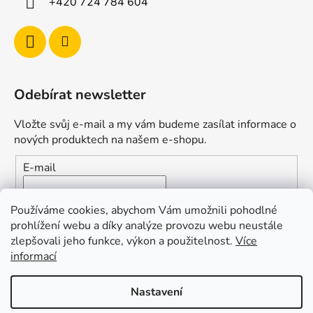
+420 724 784 604
s
u
Odebírat newsletter
Vložte svůj e-mail a my vám budeme zasílat informace o
nových produktech na našem e-shopu.
E-mail
Vložením e-mailu souhlasíte s
podmínkami ochrany
Používáme cookies, abychom Vám umožnili pohodlné
osobních údajů
prohlížení webu a díky analýze provozu webu neustále
zlepšovali jeho funkce, výkon a použitelnost.
Více
PŘIHLÁSIT SE
informací
Nastavení