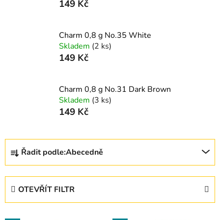
149 Kč
Charm 0,8 g No.35 White
Skladem
(2 ks)
149 Kč
Charm 0,8 g No.31 Dark Brown
Skladem
(3 ks)
149 Kč
Ř
Řadit podle:
Abecedně
a
z
e
OTEVŘÍT FILTR
n
í
V