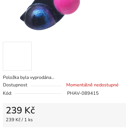
Položka byla vyprodána…
Dostupnost
Momentálně nedostupné
Kód:
PHAV-089415
239 Kč
Měrná cena:
239 Kč / 1 ks