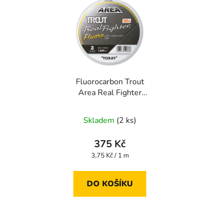
Fluorocarbon Trout
Area Real Fighter
Fluoro 100 m 0,112
mm
Skladem
(2 ks)
375 Kč
Měrná
3,75 Kč / 1 m
cena:
DO KOŠÍKU