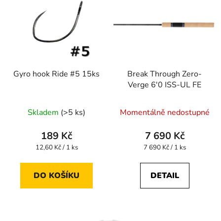
Gyro hook Ride #5 15ks
Break Through Zero-
Verge 6'0 ISS-UL FE
Skladem
(>5 ks)
Momentálně nedostupné
189 Kč
7 690 Kč
Měrná
Měrná
12,60 Kč / 1 ks
7 690 Kč / 1 ks
cena:
cena:
DO KOŠÍKU
DETAIL