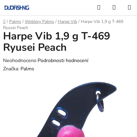
Přejít
Hledat
NÁKUP
na
KOŠÍK
obsah
Domů
/
Palms
/
Woblery Palms
/
Harpe Vib
/
Harpe Vib 1,9 g T-469
Ryusei Peach
Harpe Vib 1,9 g T-469
Ryusei Peach
Průměrné
Neohodnoceno
Podrobnosti hodnocení
hodnocení
Značka:
Palms
produktu
je
0,0
z
5
hvězdiček.