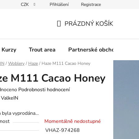
CZK
Přihlášení
Registrace
PRÁZDNÝ KOŠÍK
NÁKUPNÍ
KOŠÍK
 Kurzy
Trout area
Partnerské obchody
eIN
/
Woblery
/
Haze
/
Haze M111 Cacao Honey
ze M111 Cacao Honey
né
dnoceno
Podrobnosti hodnocení
ení
:
ValkeIN
tu
a byla vyprodána…
nost
Momentálně nedostupné
VHAZ-974268