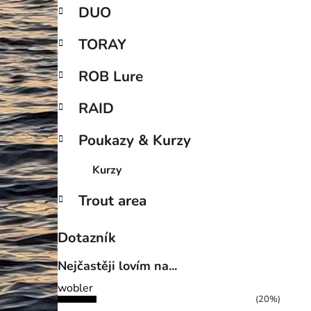
DUO
TORAY
ROB Lure
RAID
Poukazy & Kurzy
Kurzy
Trout area
Dotazník
Nejčastěji lovím na...
wobler
(20%)