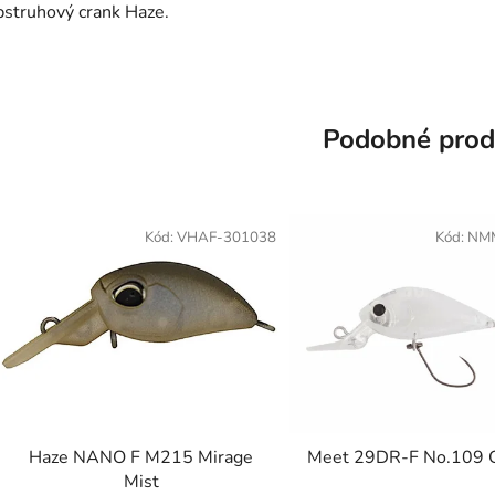
pstruhový crank Haze.
Podobné prod
Kód:
VHAF-301038
Kód:
NM
Haze NANO F M215 Mirage
Meet 29DR-F No.109 G
Mist