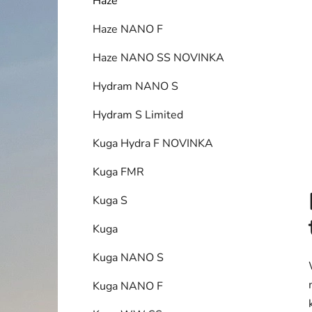
Haze
p
a
Haze NANO F
n
Haze NANO SS NOVINKA
e
l
Hydram NANO S
Hydram S Limited
Kuga Hydra F NOVINKA
Kuga FMR
Kuga S
Kuga
Kuga NANO S
Kuga NANO F