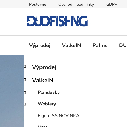
Přejít
Poštovné
Obchodní podmínky
GDPR
na
obsah
Výprodej
ValkeIN
Palms
DU
P
K
Přeskočit
Výprodej
a
kategorie
o
t
s
ValkeIN
e
t
g
r
Plandavky
o
a
r
Woblery
i
n
e
n
Figure SS NOVINKA
í