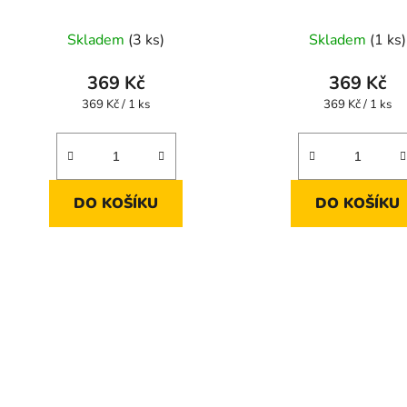
Skladem
(3 ks)
Skladem
(1 ks)
369 Kč
369 Kč
Měrná
Měrná
369 Kč / 1 ks
369 Kč / 1 ks
cena:
cena:
DO KOŠÍKU
DO KOŠÍKU