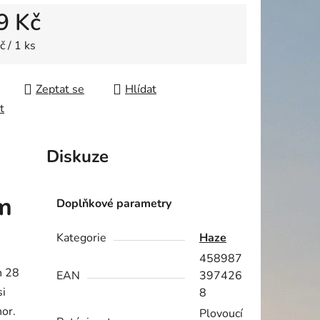
9 Kč
ek.
 cena:
 / 1 ks
Zeptat se
Hlídat
t
Diskuze
m
Doplňkové parametry
Kategorie
Haze
458987
h 28
EAN
397426
si
8
nor.
Plovoucí