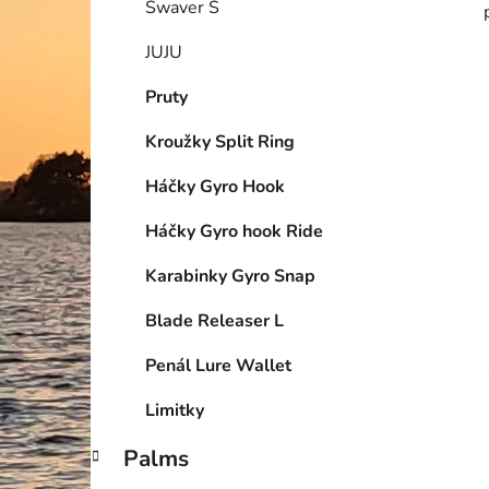
Swaver S
JUJU
Pruty
Kroužky Split Ring
Háčky Gyro Hook
Háčky Gyro hook Ride
Karabinky Gyro Snap
Blade Releaser L
Penál Lure Wallet
Limitky
Palms