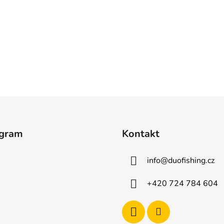
agram
Kontakt
info
@
duofishing.cz
+420 724 784 604