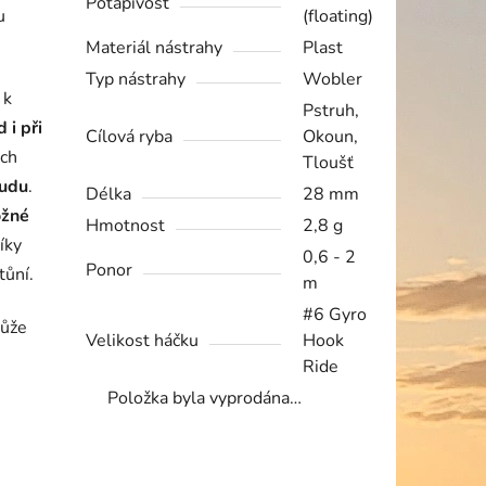
Potápivost
u
(floating)
Materiál nástrahy
Plast
Typ nástrahy
Wobler
 k
Pstruh,
 i při
Cílová ryba
Okoun,
ách
Tloušť
oudu
.
Délka
28 mm
ožné
Hmotnost
2,8 g
íky
0,6 - 2
Ponor
tůní.
m
#6 Gyro
může
Velikost háčku
Hook
Ride
Položka byla vyprodána…