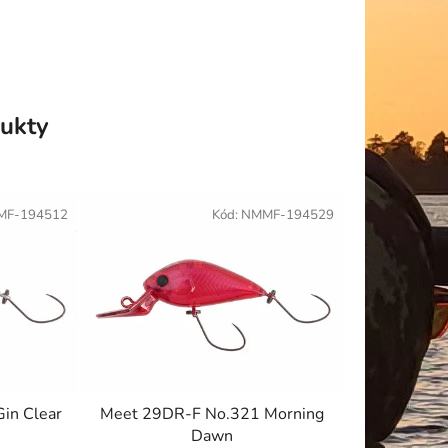
ukty
MF-194512
Kód:
NMMF-194529
in Clear
Meet 29DR-F No.321 Morning
Dawn