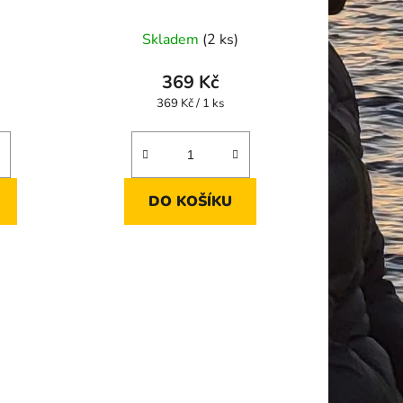
Skladem
(2 ks)
369 Kč
Měrná
369 Kč / 1 ks
cena:
DO KOŠÍKU