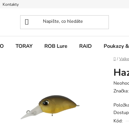
Kontakty
O
TORAY
ROB Lure
RAID
Poukazy &
Domů
/
Valk
Ha
Průměr
Neoho
hodnoc
Značka
produk
Položk
je
Dostup
0,0
Kód:
z