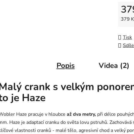
5
37
hvězdič
Měrná
379 Kč
Tisk
Sdíle
Popis
Videa (2)
Malý crank s velkým ponore
to je Haze
Wobler Haze pracuje v hloubce
až dva metry,
při délce pouhýc
mm. Haze je adaptací cranku do světa lovu pstruhů. Zachovává 
klíčové vlastnosti cranků - malé tělo, agresivní chod a velký po