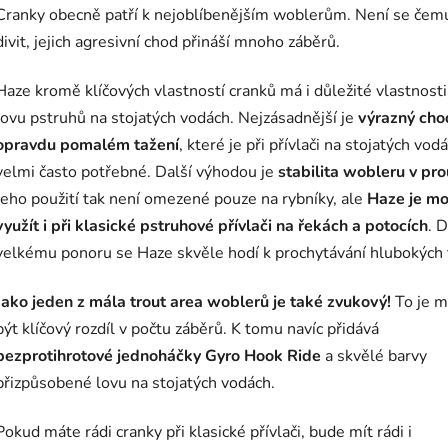
Cranky obecně patří k nejoblíbenějším woblerům. Není se čem
divit, jejich agresivní chod přináší mnoho záběrů.
Haze kromě klíčových vlastností cranků má i důležité vlastnosti
lovu pstruhů na stojatých vodách. Nejzásadnější je
výrazný chod
opravdu pomalém tažení
, které je při přívlači na stojatých vod
velmi často potřebné. Další výhodou je
stabilita wobleru v pr
Jeho použití tak není omezené pouze na rybníky, ale
Haze je m
využít i při klasické pstruhové přívlači na řekách a potocích
. D
velkému ponoru se Haze skvěle hodí k prochytávání hlubokých 
Jako jeden z mála trout area woblerů je také zvukový!
To je 
být klíčový rozdíl v počtu záběrů. K tomu navíc přidává
bezprotihrotové jednoháčky Gyro Hook
Ride
a skvělé barvy
přizpůsobené lovu na stojatých vodách.
Pokud máte rádi cranky při klasické přívlači, bude mít rádi i