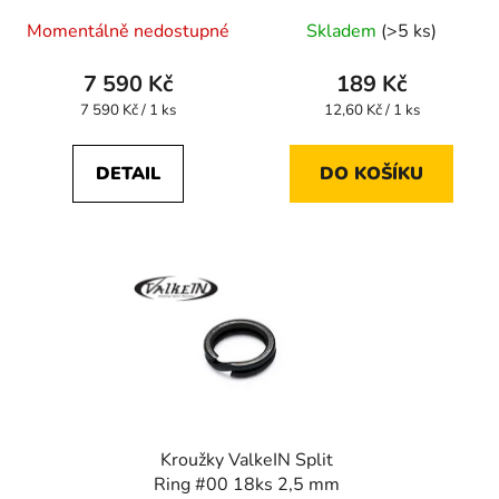
Průměrné
Momentálně nedostupné
Skladem
(>5 ks)
hodnocení
produktu
7 590 Kč
189 Kč
je
Měrná
Měrná
7 590 Kč / 1 ks
12,60 Kč / 1 ks
cena:
cena:
5,0
z
DETAIL
DO KOŠÍKU
5
hvězdiček.
Kroužky ValkeIN Split
Ring #00 18ks 2,5 mm