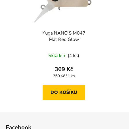
Kuga NANO S M047
Mat Red Glow
Skladem
(4 ks)
369 Kč
Měrná
369 Kč / 1 ks
cena:
DO KOŠÍKU
Z
á
Facebook