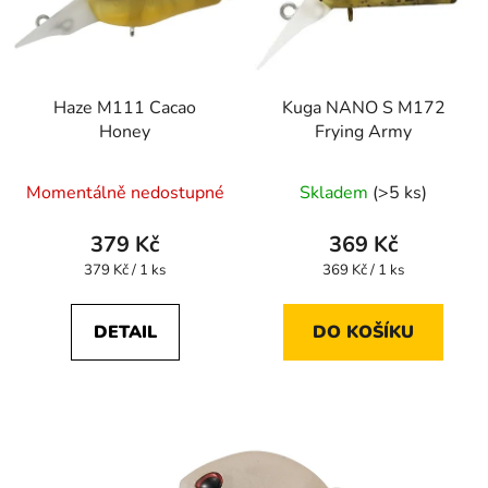
Haze M111 Cacao
Kuga NANO S M172
Honey
Frying Army
Momentálně nedostupné
Skladem
(>5 ks)
379 Kč
369 Kč
Měrná
Měrná
379 Kč / 1 ks
369 Kč / 1 ks
cena:
cena:
DETAIL
DO KOŠÍKU