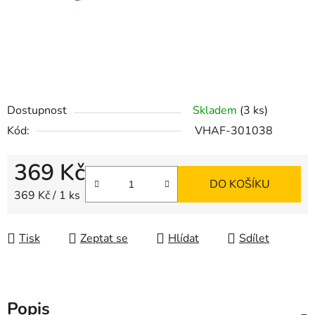
Dostupnost
Skladem
(3 ks)
Kód:
VHAF-301038
369 Kč
DO KOŠÍKU
Měrná cena:
369 Kč / 1 ks
Tisk
Zeptat se
Hlídat
Sdílet
Popis