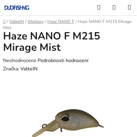
Přejít
Hledat
NÁKUP
na
KOŠÍK
obsah
Domů
/
ValkeIN
/
Woblery
/
Haze NANO F
/
Haze NANO F M215 Mirage
Mist
Haze NANO F M215
Mirage Mist
Průměrné
Neohodnoceno
Podrobnosti hodnocení
hodnocení
Značka:
ValkeIN
produktu
je
0,0
z
5
hvězdiček.