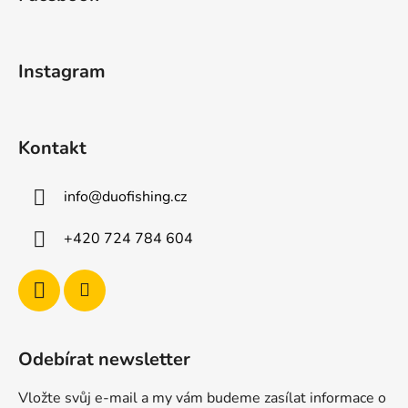
p
a
t
Instagram
í
Kontakt
info
@
duofishing.cz
+420 724 784 604
Odebírat newsletter
Vložte svůj e-mail a my vám budeme zasílat informace o