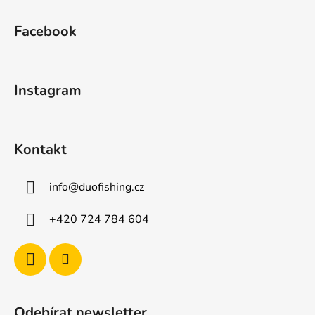
Z
á
Facebook
p
a
t
Instagram
í
Kontakt
info
@
duofishing.cz
+420 724 784 604
Odebírat newsletter