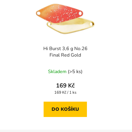
Hi Burst 3,6 g No.26
Final Red Gold
Skladem
(>5 ks)
169 Kč
Měrná
169 Kč / 1 ks
cena:
DO KOŠÍKU