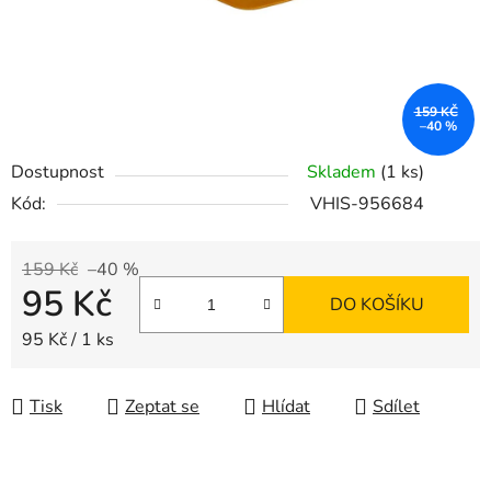
159 KČ
–40 %
Dostupnost
Skladem
(1 ks)
Kód:
VHIS-956684
159 Kč
–40 %
95 Kč
DO KOŠÍKU
Měrná cena:
95 Kč / 1 ks
Tisk
Zeptat se
Hlídat
Sdílet