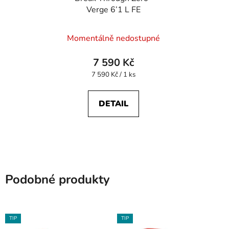
Verge 6’1 L FE
Průměrné
Momentálně nedostupné
hodnocení
produktu
7 590 Kč
je
Měrná
7 590 Kč / 1 ks
cena:
5,0
z
DETAIL
5
hvězdiček.
Podobné produkty
TIP
TIP