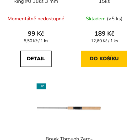
Ring #0 18ks 3 mm
15ks
Momentálně nedostupné
Skladem
(>5 ks)
99 Kč
189 Kč
Měrná
Měrná
5,50 Kč / 1 ks
12,60 Kč / 1 ks
cena:
cena:
DETAIL
DO KOŠÍKU
TIP
Break Through Zero-