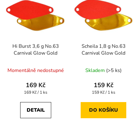
Hi Burst 3,6 g No.63
Scheila 1,8 g No.63
Carnival Glow Gold
Carnival Glow Gold
Momentálně nedostupné
Skladem
(>5 ks)
169 Kč
159 Kč
Měrná
Měrná
169 Kč / 1 ks
159 Kč / 1 ks
cena:
cena:
DETAIL
DO KOŠÍKU