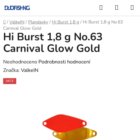
Přejít
Hledat
NÁKUP
na
KOŠÍK
obsah
Domů
/
ValkeIN
/
Plandavky
/
Hi Burst 1,8 g
/
Hi Burst 1,8 g No.63
Carnival Glow Gold
Hi Burst 1,8 g No.63
Carnival Glow Gold
Průměrné
Neohodnoceno
Podrobnosti hodnocení
hodnocení
Značka:
ValkeIN
produktu
AKCE
je
0,0
z
5
hvězdiček.