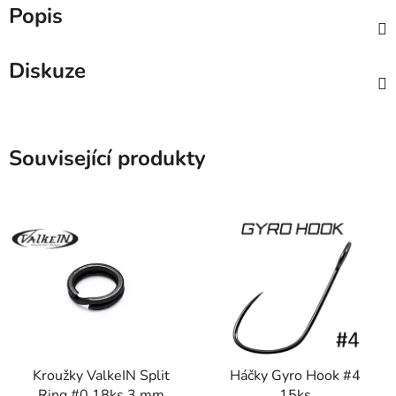
Popis
Diskuze
Související produkty
Kroužky ValkeIN Split
Háčky Gyro Hook #4
Ring #0 18ks 3 mm
15ks