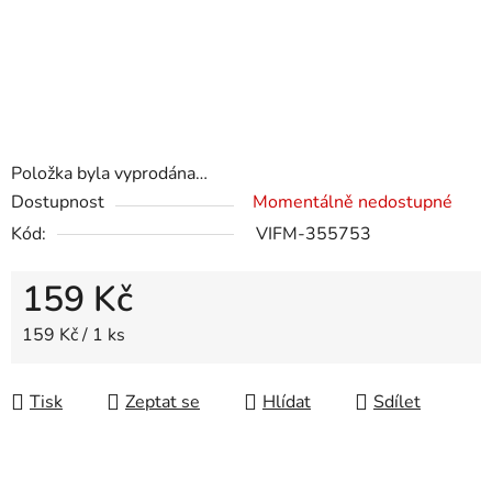
Položka byla vyprodána…
Dostupnost
Momentálně nedostupné
Kód:
VIFM-355753
159 Kč
Měrná cena:
159 Kč / 1 ks
Tisk
Zeptat se
Hlídat
Sdílet