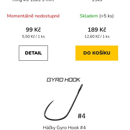
Momentálně nedostupné
Skladem
(>5 ks)
99 Kč
189 Kč
Měrná
Měrná
5,50 Kč / 1 ks
12,60 Kč / 1 ks
cena:
cena:
DETAIL
DO KOŠÍKU
Háčky Gyro Hook #4