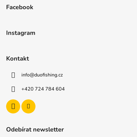
á
Facebook
p
a
t
Instagram
í
Kontakt
info
@
duofishing.cz
+420 724 784 604
Odebírat newsletter