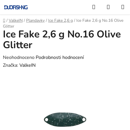
Přejít
Hledat
NÁKUP
na
KOŠÍK
obsah
Domů
/
ValkeIN
/
Plandavky
/
Ice Fake 2,6 g
/
Ice Fake 2,6 g No.16 Olive
Glitter
Ice Fake 2,6 g No.16 Olive
Glitter
Průměrné
Neohodnoceno
Podrobnosti hodnocení
hodnocení
Značka:
ValkeIN
produktu
je
0,0
z
5
hvězdiček.