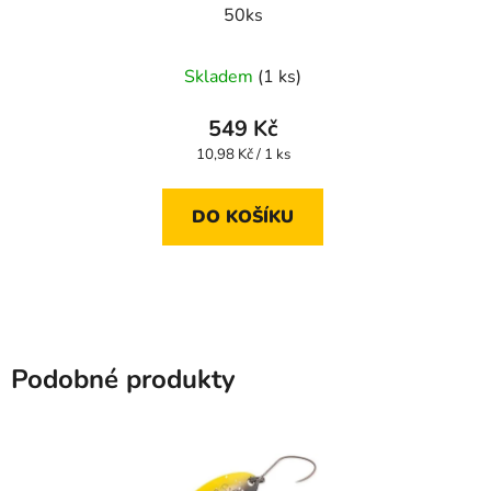
50ks
Skladem
(1 ks)
549 Kč
Měrná
10,98 Kč / 1 ks
cena:
DO KOŠÍKU
Podobné produkty