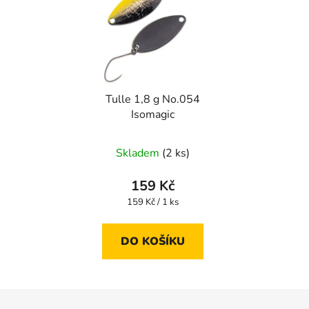
Tulle 1,8 g No.054
Isomagic
Skladem
(2 ks)
159 Kč
Měrná
159 Kč / 1 ks
cena:
DO KOŠÍKU
Z